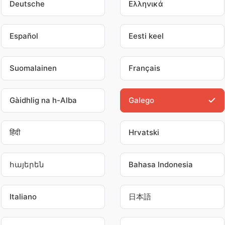
Deutsche
Ελληνικά
Español
Eesti keel
Suomalainen
Français
Gàidhlig na h-Alba
Galego
हिंदी
Hrvatski
հայերեն
Bahasa Indonesia
Italiano
日本語