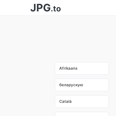
JPG
.to
Afrikaans
беларускую
Català