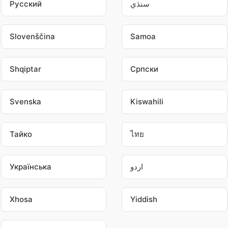
Pусский
سنڌي
Slovenščina
Samoa
Shqiptar
Српски
Svenska
Kiswahili
Тайко
ไทย
Українська
اردو
Xhosa
Yiddish