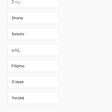
සිංහල
Shona
Sesoto
தமிழ்
Filipino
O'zbek
Yorùbá