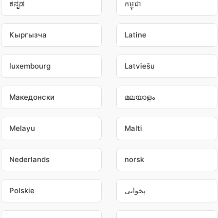
ಕನ್ನಡ
កម្ពុជា
Кыргызча
Latine
luxembourg
Latviešu
Македонски
മലയാളം
Melayu
Malti
Nederlands
norsk
Polskie
پخوانی