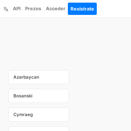
API
Prezos
Acceder
Rexístrate
Azərbaycan
Bosanski
Cymraeg