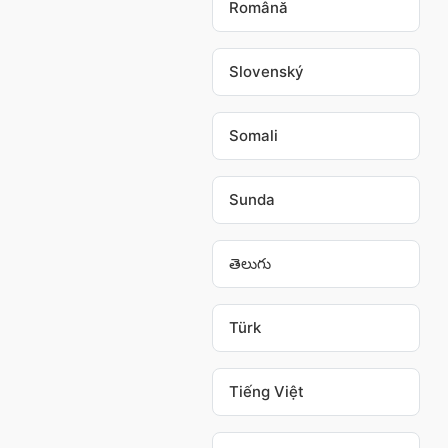
Română
Slovenský
Somali
Sunda
తెలుగు
Türk
Tiếng Việt