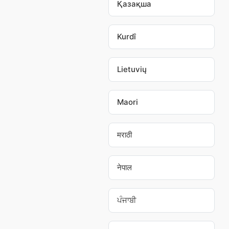
Қазақша
Kurdî
Lietuvių
Maori
मराठी
नेपाल
ਪੰਜਾਬੀ