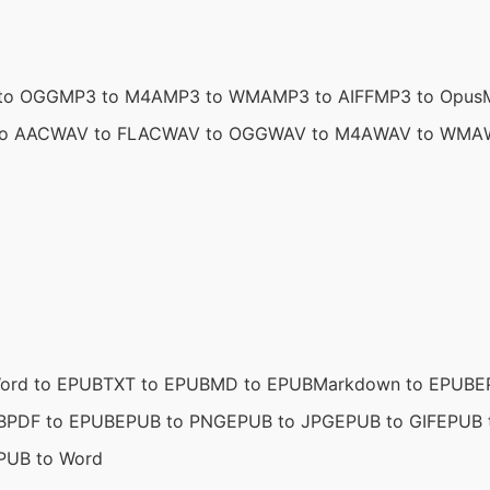
to OGG
MP3 to M4A
MP3 to WMA
MP3 to AIFF
MP3 to Opus
o AAC
WAV to FLAC
WAV to OGG
WAV to M4A
WAV to WMA
ord to EPUB
TXT to EPUB
MD to EPUB
Markdown to EPUB
E
B
PDF to EPUB
EPUB to PNG
EPUB to JPG
EPUB to GIF
EPUB 
PUB to Word