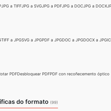
P
JPG a TIFF
JPG a SVG
JPG a PDF
JPG a DOC
JPG a DOCX
J
G
TIFF a JPG
SVG a JPG
PDF a JPG
DOC a JPG
DOCX a JPG
I
Rotar PDF
Desbloquear PDF
PDF con recoñecemento óptico 
íficas do formato
(99)