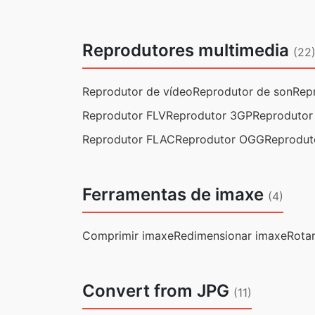
Reprodutores multimedia
(22
Reprodutor de vídeo
Reprodutor de son
Rep
Reprodutor FLV
Reprodutor 3GP
Reproduto
Reprodutor FLAC
Reprodutor OGG
Reprodut
Ferramentas de imaxe
(4)
Comprimir imaxe
Redimensionar imaxe
Rota
Convert from JPG
(11)