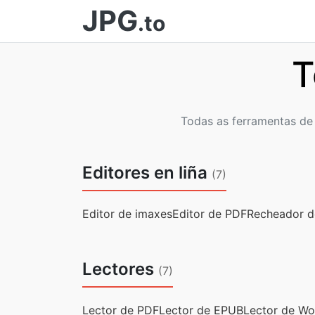
JPG
.to
T
Todas as ferramentas de 
Editores en liña
(7)
Editor de imaxes
Editor de PDF
Recheador d
Lectores
(7)
Lector de PDF
Lector de EPUB
Lector de W