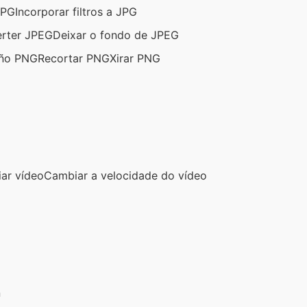
JPG
Incorporar filtros a JPG
erter JPEG
Deixar o fondo de JPEG
año PNG
Recortar PNG
Xirar PNG
iar vídeo
Cambiar a velocidade do vídeo
n