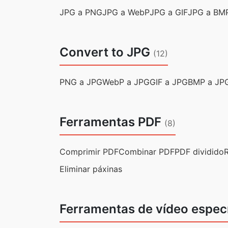
JPG a PNG
JPG a WebP
JPG a GIF
JPG a BM
Convert to JPG
(12)
PNG a JPG
WebP a JPG
GIF a JPG
BMP a JP
Ferramentas PDF
(8)
Comprimir PDF
Combinar PDF
PDF dividido
Eliminar páxinas
Ferramentas de vídeo espec