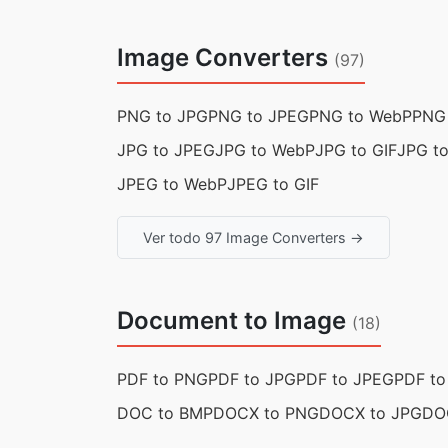
Image Converters
(97)
PNG to JPG
PNG to JPEG
PNG to WebP
PNG 
JPG to JPEG
JPG to WebP
JPG to GIF
JPG t
JPEG to WebP
JPEG to GIF
Ver todo 97 Image Converters →
Document to Image
(18)
PDF to PNG
PDF to JPG
PDF to JPEG
PDF t
DOC to BMP
DOCX to PNG
DOCX to JPG
DO