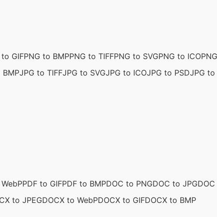
to GIF
PNG to BMP
PNG to TIFF
PNG to SVG
PNG to ICO
PNG
o BMP
JPG to TIFF
JPG to SVG
JPG to ICO
JPG to PSD
JPG to 
o WebP
PDF to GIF
PDF to BMP
DOC to PNG
DOC to JPG
DOC 
CX to JPEG
DOCX to WebP
DOCX to GIF
DOCX to BMP