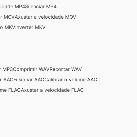
cidade MP4
Silenciar MP4
er MOV
Axustar a velocidade MOV
ño MKV
Inverter MKV
r MP3
Comprimir WAV
Recortar WAV
ar AAC
Fusionar AAC
Calibrar o volume AAC
lume FLAC
Axustar a velocidade FLAC