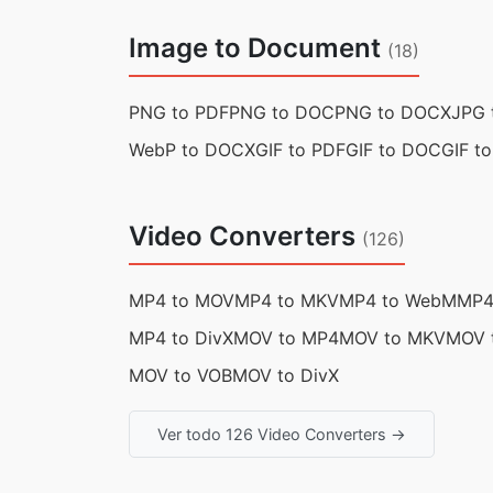
Image to Document
(18)
PNG to PDF
PNG to DOC
PNG to DOCX
JPG 
WebP to DOCX
GIF to PDF
GIF to DOC
GIF t
Video Converters
(126)
MP4 to MOV
MP4 to MKV
MP4 to WebM
MP4
MP4 to DivX
MOV to MP4
MOV to MKV
MOV 
MOV to VOB
MOV to DivX
Ver todo 126 Video Converters →