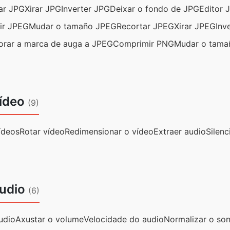
ar JPG
Xirar JPG
Inverter JPG
Deixar o fondo de JPG
Editor 
ir JPEG
Mudar o tamaño JPEG
Recortar JPEG
Xirar JPEG
Inv
orar a marca de auga a JPEG
Comprimir PNG
Mudar o tam
ídeo
(9)
ídeos
Rotar vídeo
Redimensionar o vídeo
Extraer audio
Silenc
udio
(6)
udio
Axustar o volume
Velocidade do audio
Normalizar o so