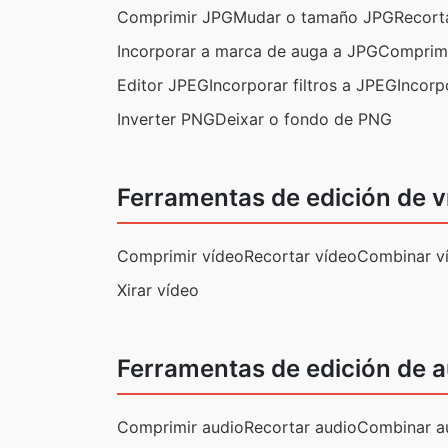
Comprimir JPG
Mudar o tamaño JPG
Recort
Incorporar a marca de auga a JPG
Comprim
Editor JPEG
Incorporar filtros a JPEG
Incorp
Inverter PNG
Deixar o fondo de PNG
Ferramentas de edición de v
Comprimir vídeo
Recortar vídeo
Combinar v
Xirar vídeo
Ferramentas de edición de a
Comprimir audio
Recortar audio
Combinar a