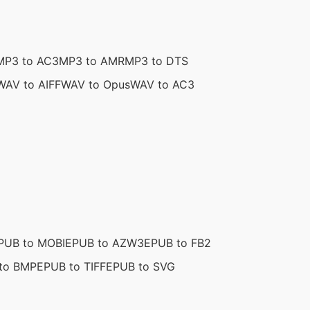
MP3 to AC3
MP3 to AMR
MP3 to DTS
WAV to AIFF
WAV to Opus
WAV to AC3
PUB to MOBI
EPUB to AZW3
EPUB to FB2
to BMP
EPUB to TIFF
EPUB to SVG