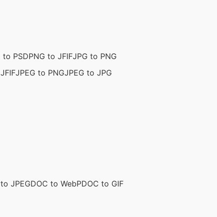
 to PSD
PNG to JFIF
JPG to PNG
JFIF
JPEG to PNG
JPEG to JPG
to JPEG
DOC to WebP
DOC to GIF