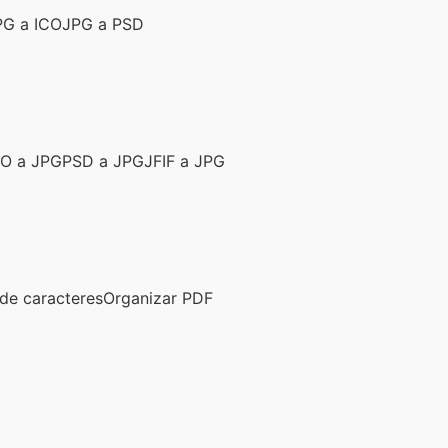
PG a ICO
JPG a PSD
CO a JPG
PSD a JPG
JFIF a JPG
de caracteres
Organizar PDF