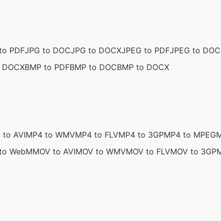
to PDF
JPG to DOC
JPG to DOCX
JPEG to PDF
JPEG to DOC
o DOCX
BMP to PDF
BMP to DOC
BMP to DOCX
 to AVI
MP4 to WMV
MP4 to FLV
MP4 to 3GP
MP4 to MPEG
M
to WebM
MOV to AVI
MOV to WMV
MOV to FLV
MOV to 3GP