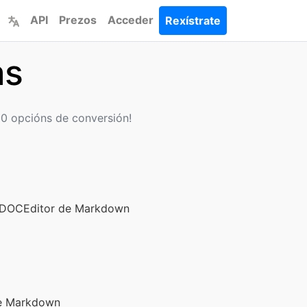
API
Prezos
Acceder
Rexístrate
as
00 opcións de conversión!
 DOC
Editor de Markdown
de Markdown