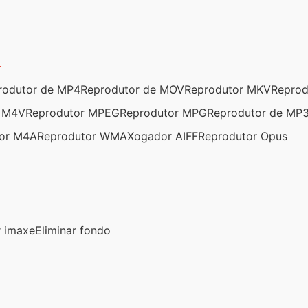
)
rodutor de MP4
Reprodutor de MOV
Reprodutor MKV
Repro
r M4V
Reprodutor MPEG
Reprodutor MPG
Reprodutor de MP
or M4A
Reprodutor WMA
Xogador AIFF
Reprodutor Opus
r imaxe
Eliminar fondo