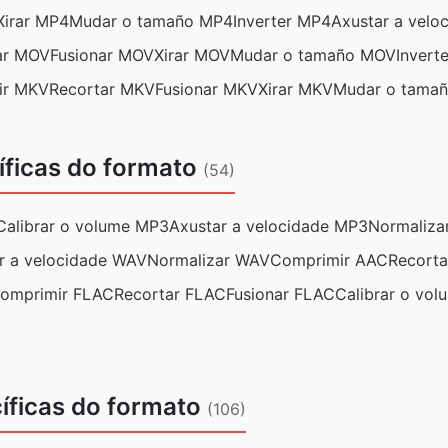
Xirar MP4
Mudar o tamaño MP4
Inverter MP4
Axustar a velo
ar MOV
Fusionar MOV
Xirar MOV
Mudar o tamaño MOV
Invert
ir MKV
Recortar MKV
Fusionar MKV
Xirar MKV
Mudar o tama
íficas do formato
(54)
Calibrar o volume MP3
Axustar a velocidade MP3
Normaliza
r a velocidade WAV
Normalizar WAV
Comprimir AAC
Recort
omprimir FLAC
Recortar FLAC
Fusionar FLAC
Calibrar o vo
íficas do formato
(106)