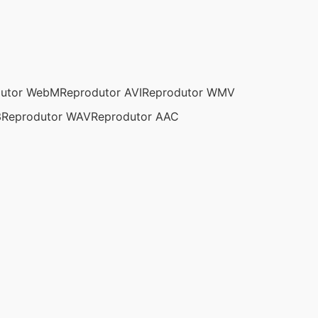
dutor WebM
Reprodutor AVI
Reprodutor WMV
3
Reprodutor WAV
Reprodutor AAC