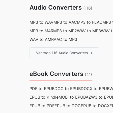
Audio Converters
(116)
MP3 to WAV
MP3 to AAC
MP3 to FLAC
MP3 
MP3 to M4R
MP3 to MP2
WAV to MP3
WAV t
WAV to AMR
AAC to MP3
Ver todo 116 Audio Converters →
eBook Converters
(41)
PDF to EPUB
DOC to EPUB
DOCX to EPUB
W
EPUB to Kindle
MOBI to EPUB
AZW3 to EPU
EPUB to PDF
EPUB to DOC
EPUB to DOCX
E