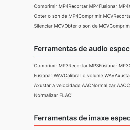
Comprimir MP4
Recortar MP4
Fusionar MP4
Obter o son de MP4
Comprimir MOV
Recort
Silenciar MOV
Obter o son de MOV
Comprim
Ferramentas de audio espec
Comprimir MP3
Recortar MP3
Fusionar MP3
Fusionar WAV
Calibrar o volume WAV
Axusta
Axustar a velocidade AAC
Normalizar AAC
C
Normalizar FLAC
Ferramentas de imaxe espec