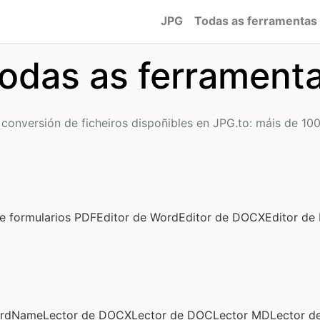
JPG
Todas as ferramentas
odas as ferrament
conversión de ficheiros dispoñibles en JPG.to: máis de 10
e formularios PDF
Editor de Word
Editor de DOCX
Editor de
ordName
Lector de DOCX
Lector de DOC
Lector MD
Lector 