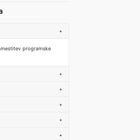
a
+
 Namestitev programske
+
+
+
+
+