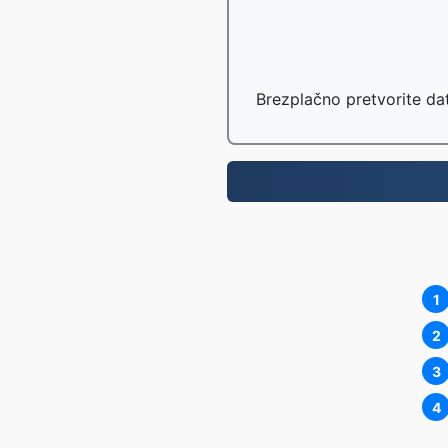
Brezplačno pretvorite da
1
2
3
4