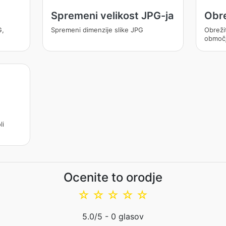
Spremeni velikost JPG-ja
Obr
G,
Spremeni dimenzije slike JPG
Obreži
območ
li
Ocenite to orodje
☆
☆
☆
☆
☆
5.0
/5 -
0
glasov