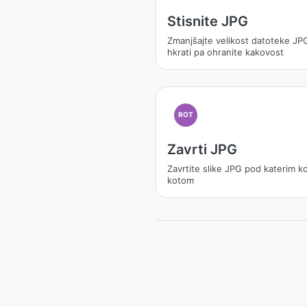
Stisnite JPG
Zmanjšajte velikost datoteke JP
hkrati pa ohranite kakovost
ROT
Zavrti JPG
Zavrtite slike JPG pod katerim ko
kotom