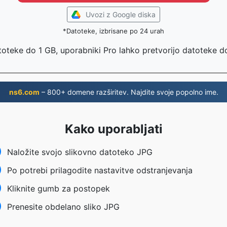
Uvozi z Google diska
*Datoteke, izbrisane po 24 urah
toteke do 1 GB, uporabniki Pro lahko pretvorijo datoteke 
ns6.com
– 800+ domene razširitev. Najdite svoje popolno ime.
Kako uporabljati
Naložite svojo slikovno datoteko JPG
Po potrebi prilagodite nastavitve odstranjevanja
Kliknite gumb za postopek
Prenesite obdelano sliko JPG