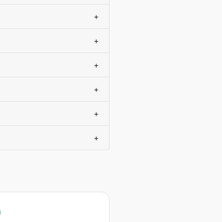
+
+
+
+
+
+