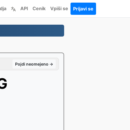
dja
API
Cenik
Vpiši se
Prijavi se
Pojdi neomejeno →
G