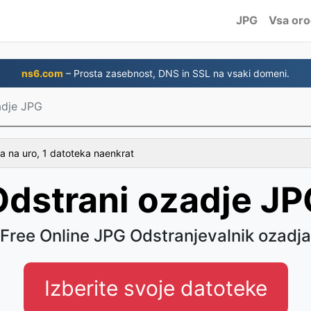
JPG
Vsa oro
ns6.com
– Prosta zasebnost, DNS in SSL na vsaki domeni.
adje JPG
a na uro, 1 datoteka naenkrat
Odstrani ozadje JP
Free Online JPG Odstranjevalnik ozadja
Izberite svoje datoteke