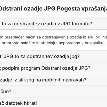
Odstrani ozadje JPG Pogosta vprašanj
G.to za odstranitev ozadja v JPG formatu?
 in brezplačen način za odstranjevanje ozadja iz slik jpg.
 preprosto naložite in obdelajte neposredno v brskalniku.
ati JPG.to za odstranitev ozadja jpg?
k podpira program Odstrani ozadje JPG?
zadje iz slik jpg na mobilnih napravah?
račun?
eč datotek hkrati