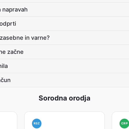
ih napravah
podprti
 zasebne in varne?
 ne začne
ila
ačun
Sorodna orodja
RSZ
CRP