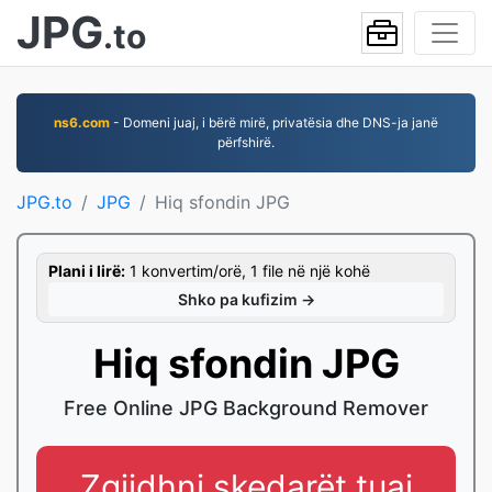
JPG
.to
ns6.com
- Domeni juaj, i bërë mirë, privatësia dhe DNS-ja janë
përfshirë.
JPG.to
JPG
Hiq sfondin JPG
Plani i lirë:
1 konvertim/orë, 1 file në një kohë
Shko pa kufizim →
Hiq sfondin JPG
Free Online JPG Background Remover
Zgjidhni skedarët tuaj