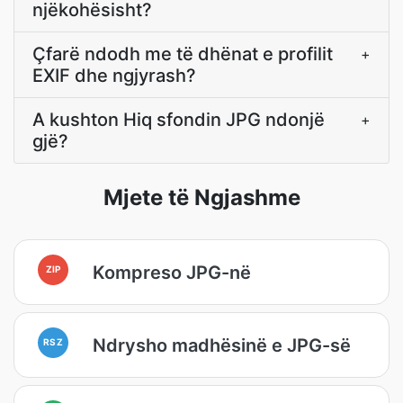
njëkohësisht?
Çfarë ndodh me të dhënat e profilit
+
EXIF dhe ngjyrash?
A kushton Hiq sfondin JPG ndonjë
+
gjë?
Mjete të Ngjashme
Kompreso JPG-në
ZIP
Ndrysho madhësinë e JPG-së
RSZ