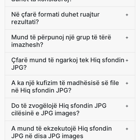
Në çfarë formati duhet ruajtur
+
rezultati?
Mund të përpunoj një grup të tërë
+
imazhesh?
Çfarë mund të ngarkoj tek Hiq sfondin
+
JPG?
A ka një kufizim të madhësisë së file
+
në Hiq sfondin JPG?
Do të zvogëlojë Hiq sfondin JPG
+
cilësinë e JPG images?
A mund të ekzekutojë Hiq sfondin
+
JPG në disa JPG images