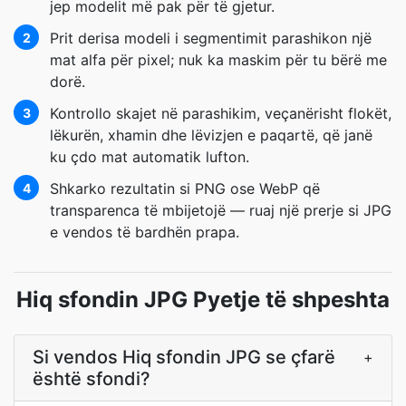
jep modelit më pak për të gjetur.
Prit derisa modeli i segmentimit parashikon një
2
mat alfa për pixel; nuk ka maskim për tu bërë me
dorë.
Kontrollo skajet në parashikim, veçanërisht flokët,
3
lëkurën, xhamin dhe lëvizjen e paqartë, që janë
ku çdo mat automatik lufton.
Shkarko rezultatin si PNG ose WebP që
4
transparenca të mbijetojë — ruaj një prerje si JPG
e vendos të bardhën prapa.
Hiq sfondin JPG Pyetje të shpeshta
Si vendos Hiq sfondin JPG se çfarë
+
është sfondi?