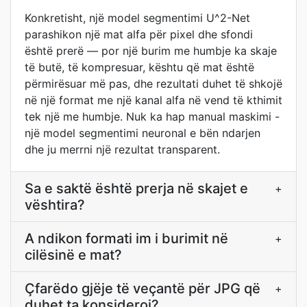
Konkretisht, një model segmentimi U^2-Net
parashikon një mat alfa për pixel dhe sfondi
është prerë — por një burim me humbje ka skaje
të butë, të kompresuar, kështu që mat është
përmirësuar më pas, dhe rezultati duhet të shkojë
në një format me një kanal alfa në vend të kthimit
tek një me humbje. Nuk ka hap manual maskimi -
një model segmentimi neuronal e bën ndarjen
dhe ju merrni një rezultat transparent.
Sa e saktë është prerja në skajet e
+
vështira?
A ndikon formati im i burimit në
+
cilësinë e mat?
Çfarëdo gjëje të veçantë për JPG që
+
duhet ta konsideroj?