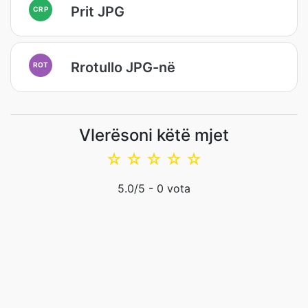
Prit JPG
CRP
Rrotullo JPG-në
ROT
Vlerësoni këtë mjet
☆
☆
☆
☆
☆
5.0
/5 -
0
vota