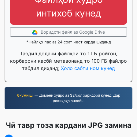
интихоб кунед
Воридоти файл аз Google Drive
*Файлҳо пас аз 24 соат нест карда шуданд
Табдил додани файлҳои то 1 ГБ ройгон,
корбарони касбӣ метавонанд то 100 ГБ файлро
табдил диҳанд;
Ҳоло сабти ном кунед
6-уми ш.
— Домени худро аз $2/сол харидорӣ кунед. Дар
дақиқаҳо онлайн.
Чӣ тавр тоза кардани JPG замина