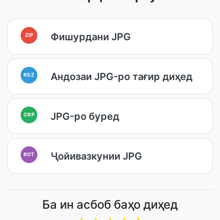
Фишурдани JPG
ZIP
Андозаи JPG-ро тағир диҳед
RSZ
JPG-ро буред
CRP
Ҷойивазкунии JPG
ROT
Ба ин асбоб баҳо диҳед