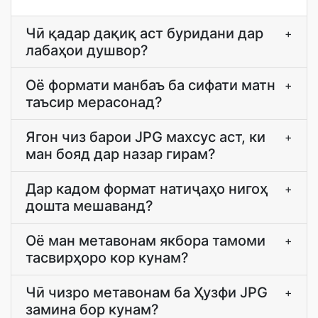
Чӣ қадар дақиқ аст буридани дар
+
лабаҳои душвор?
Оё формати манбаъ ба сифати матн
+
таъсир мерасонад?
Ягон чиз барои JPG махсус аст, ки
+
ман бояд дар назар гирам?
Дар кадом формат натиҷаҳо нигоҳ
+
дошта мешаванд?
Оё ман метавонам якбора тамоми
+
тасвирҳоро кор кунам?
Чӣ чизро метавонам ба Ҳузфи JPG
+
замина бор кунам?