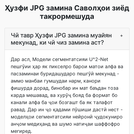
Ҳузфи JPG замина Саволҳои зиёд
такрормешуда
Чӣ тавр Ҳузфи JPG замина муайян
+
мекунад, ки чӣ чиз замина аст?
Дар асл, Модели сегментатсияи U^2-Net
пешгӯии ҳар як пикселро барои матои алфа ва
пасзаминаи буридашударо пешгӯӣ мекунад -
аммо манбаи гумшудаи нарм, канори
фишурда дорад, бинобар ин мат баъдан тоза
карда мешавад, ва хурӯҷ бояд ба формат бо
канали алфа ба ҷои бозгашт ба як талафот
равад. Дар ин ҷо қадами пӯшиши дастӣ нест -
моделҳои сегментатсияи нейронӣ ҷудокуниро
анҷом медиҳанд ва шумо натиҷаи шаффофро
мегиред.