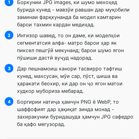
Боркунии JPG images, ки шумо мехоҳед
1
бурида кунед - мавзӯи равшан дар муқобили
заминаи фарқкунанда ба модел камтарин
барои тахмин кардан медиҳад.
Интизор шавед, то он даме, ки моделҳои
2
сегментатсия алфа- матро барои ҳар як
пиксел пешгӯӣ мекунанд; барои шумо ягон
пӯшиши дастӣ вуҷуд надорад.
Дар пешнамоиш канори тасвирро тафтиш
3
кунед, махсусан, мӯи сар, пӯст, шиша ва
ҳаракати беохир, ки дар он ҷо ягон матои
худкор мубориза мебарад.
Боргирии натиҷа ҳамчун PNG ё WebP, то
4
шаффофият дар ҳақиқат зинда монад -
захиракунии буридашуда ҳамчун JPG сафедро
ба қафо мегузорад.