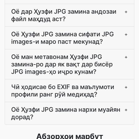
Оё дар Ҳузфи JPG замина андозаи
+
файл маҳдуд аст?
Оё Ҳузфи JPG замина сифати JPG
+
images-и маро паст мекунад?
Оё ман метавонам Ҳузфи JPG
+
замина-ро дар як вақт дар бисёр
JPG images-ҳо иҷро кунам?
Чӣ ҳодисае бо EXIF ва маълумоти
+
профили ранг рӯй медиҳад?
Оё Ҳузфи JPG замина нархи муайян
+
дорад?
Абзорҳои марбут