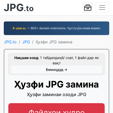
JPG
.to
6-уми ш.
— 800+ domain extensions. Ҷустуҷӯи номи комил.
JPG.to
JPG
Ҳузфи JPG замина
Нақшаи озод:
1 табдилдиҳӣ/ соат, 1 файл дар як
вақт
Бемаҳдуд →
Ҳузфи JPG замина
Ҳузфи заминаи озоди JPG
Файлҳои худро