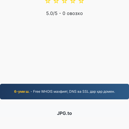
☆
☆
☆
☆
☆
5.0
/5 -
0
овозхо
6-уми ш.
- Free WHOIS махфият, DNS ва SSL дар ҳар домен.
JPG.to
Файлҳое, ки аз соли 2019 инҷониб табдил дода
шудаанд