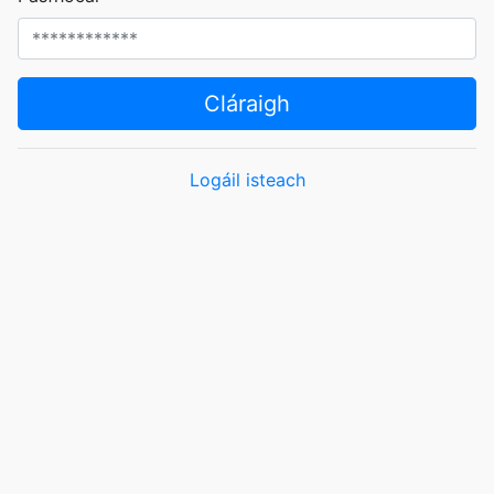
Cláraigh
Logáil isteach