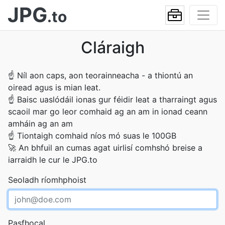
JPG
.to
Cláraigh
☝
Níl aon caps, aon teorainneacha - a thiontú an
oiread agus is mian leat.
☝
Baisc uaslódáil ionas gur féidir leat a tharraingt agus
scaoil mar go leor comhaid ag an am in ionad ceann
amháin ag an am
☝
Tiontaigh comhaid níos mó suas le 100GB
🚀
An bhfuil an cumas agat uirlisí comhshó breise a
iarraidh le cur le JPG.to
Seoladh ríomhphoist
Pasfhocal