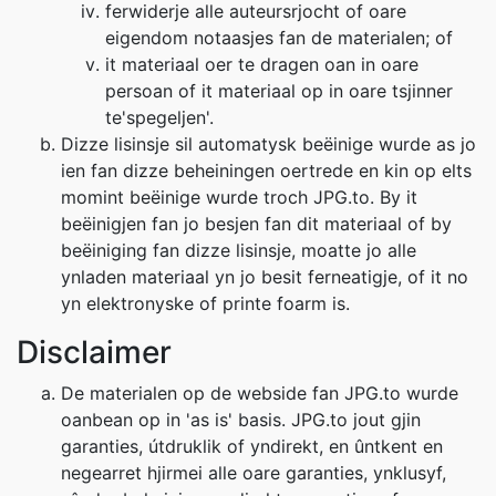
ferwiderje alle auteursrjocht of oare
eigendom notaasjes fan de materialen; of
it materiaal oer te dragen oan in oare
persoan of it materiaal op in oare tsjinner
te'spegeljen'.
Dizze lisinsje sil automatysk beëinige wurde as jo
ien fan dizze beheiningen oertrede en kin op elts
momint beëinige wurde troch JPG.to. By it
beëinigjen fan jo besjen fan dit materiaal of by
beëiniging fan dizze lisinsje, moatte jo alle
ynladen materiaal yn jo besit ferneatigje, of it no
yn elektronyske of printe foarm is.
Disclaimer
De materialen op de webside fan JPG.to wurde
oanbean op in 'as is' basis. JPG.to jout gjin
garanties, útdruklik of yndirekt, en ûntkent en
negearret hjirmei alle oare garanties, ynklusyf,