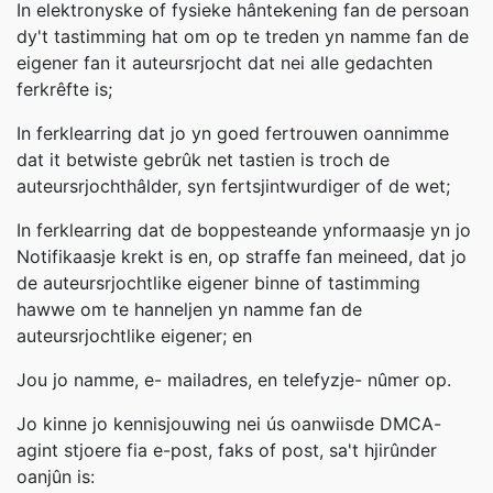
In elektronyske of fysieke hântekening fan de persoan
dy't tastimming hat om op te treden yn namme fan de
eigener fan it auteursrjocht dat nei alle gedachten
ferkrêfte is;
In ferklearring dat jo yn goed fertrouwen oannimme
dat it betwiste gebrûk net tastien is troch de
auteursrjochthâlder, syn fertsjintwurdiger of de wet;
In ferklearring dat de boppesteande ynformaasje yn jo
Notifikaasje krekt is en, op straffe fan meineed, dat jo
de auteursrjochtlike eigener binne of tastimming
hawwe om te hanneljen yn namme fan de
auteursrjochtlike eigener; en
Jou jo namme, e- mailadres, en telefyzje- nûmer op.
Jo kinne jo kennisjouwing nei ús oanwiisde DMCA-
agint stjoere fia e-post, faks of post, sa't hjirûnder
oanjûn is: