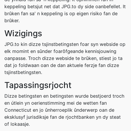
keppeling betsjut net dat JPG.to dy side oanbefellet. It
brûken fan sa' n keppeling is op eigen risiko fan de
brûker.
Wizigings
JPG.to kin dizze tsjinstbetingsten foar syn webside op
elk momint en sûnder foarôfgeande kennisjouwing
oanpasse. Troch dizze webside te brûken, stiest jo ta
dat jo foldwaan oan de dan aktuele ferzje fan dizze
tsjinstbetingsten.
Tapassingsrjocht
Dizze betingsten en betingsten wurde bestjoerd troch
en útlein yn oerienstimming mei de wetten fan
Connecticut en jo ûnherroeplik ûnderwerp oan de
eksklusyf jurisdiksje fan de rjochtbanken yn dy steat
of lokaasje.