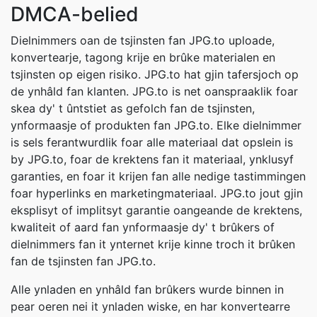
DMCA-belied
Dielnimmers oan de tsjinsten fan JPG.to uploade,
konvertearje, tagong krije en brûke materialen en
tsjinsten op eigen risiko. JPG.to hat gjin tafersjoch op
de ynhâld fan klanten. JPG.to is net oanspraaklik foar
skea dy' t ûntstiet as gefolch fan de tsjinsten,
ynformaasje of produkten fan JPG.to. Elke dielnimmer
is sels ferantwurdlik foar alle materiaal dat opslein is
by JPG.to, foar de krektens fan it materiaal, ynklusyf
garanties, en foar it krijen fan alle nedige tastimmingen
foar hyperlinks en marketingmateriaal. JPG.to jout gjin
eksplisyt of implitsyt garantie oangeande de krektens,
kwaliteit of aard fan ynformaasje dy' t brûkers of
dielnimmers fan it ynternet krije kinne troch it brûken
fan de tsjinsten fan JPG.to.
Alle ynladen en ynhâld fan brûkers wurde binnen in
pear oeren nei it ynladen wiske, en har konvertearre