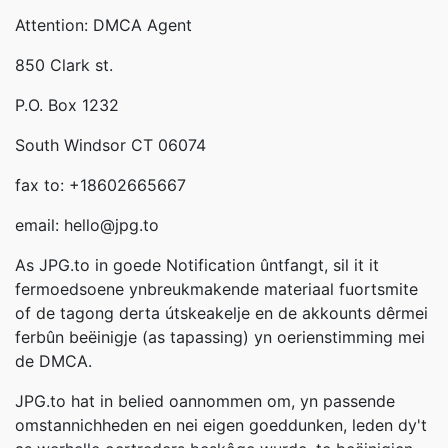
Attention: DMCA Agent
850 Clark st.
P.O. Box 1232
South Windsor CT 06074
fax to: +18602665667
email: hello@jpg.to
As JPG.to in goede Notification ûntfangt, sil it it
fermoedsoene ynbreukmakende materiaal fuortsmite
of de tagong derta útskeakelje en de akkounts dêrmei
ferbûn beëinigje (as tapassing) yn oerienstimming mei
de DMCA.
JPG.to hat in belied oannommen om, yn passende
omstannichheden en nei eigen goeddunken, leden dy't