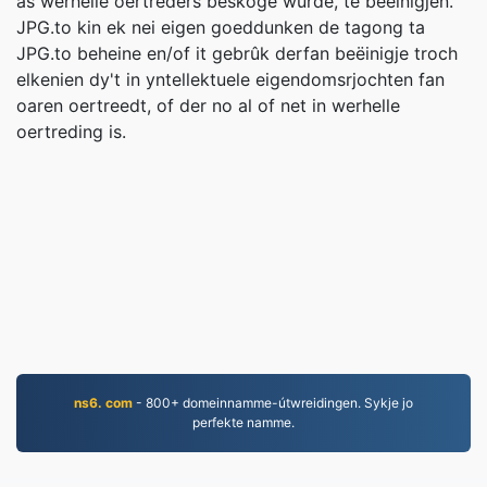
as werhelle oertreders beskôge wurde, te beëinigjen.
JPG.to kin ek nei eigen goeddunken de tagong ta
JPG.to beheine en/of it gebrûk derfan beëinigje troch
elkenien dy't in yntellektuele eigendomsrjochten fan
oaren oertreedt, of der no al of net in werhelle
oertreding is.
ns6. com
- 800+ domeinnamme-útwreidingen. Sykje jo
perfekte namme.