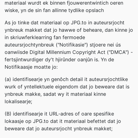
materiaal wurdt ek binnen fjouwerentwintich oeren
wiske, yn de sin fan allinne tydlike opslach
As jo tinke dat materiaal op JPG.to in auteursrjocht
ynbreuk makket dat jo hawwe of beheare, dan kinne jo
in skriuwferklearring fan fermoede
auteursrjochtynbreuk ("Notifikasie") stjoere nei ús
oanwiisde Digital Millennium Copyright Act ("DMCA") -
fertsjintwurdiger dy't hjirûnder oanjûn is. Yn de
Notifikaasje moatte jo:
(a) identifisearje yn genôch detail it auteursrjochtlike
wurk of yntellektuele eigendom dat jo beweare dat is
ynbreuk makke, sadat wy it materiaal kinne
lokalisearje;
(B) identifisearje it URL-adres of oare spesifike
lokaasje op JPG.to dat it materiaal befettet dat jo
beweare dat jo auteursrjocht ynbreuk makket;