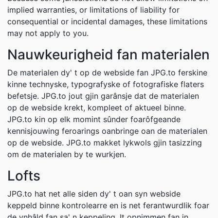
implied warranties, or limitations of liability for
consequential or incidental damages, these limitations
may not apply to you.
Nauwkeurigheid fan materialen
De materialen dy' t op de webside fan JPG.to ferskine
kinne technyske, typografyske of fotografiske flaters
befetsje. JPG.to jout gjin garânsje dat de materialen
op de webside krekt, kompleet of aktueel binne.
JPG.to kin op elk momint sûnder foarôfgeande
kennisjouwing feroarings oanbringe oan de materialen
op de webside. JPG.to makket lykwols gjin tasizzing
om de materialen by te wurkjen.
Lofts
JPG.to hat net alle siden dy' t oan syn webside
keppeld binne kontrolearre en is net ferantwurdlik foar
de ynhâld fan sa' n keppeling. It opnimmen fan in