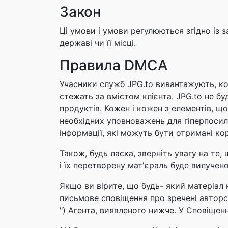
Закон
Ці умови і умови регулюються згідно із 
державі чи її місці.
Правила DMCA
Учасники служб JPG.to вивантажують, ко
стежать за вмістом клієнта. JPG.to не бу
продуктів. Кожен і кожен з елементів, що 
необхідних уповноважень для гіперпосил
інформації, які можуть бути отримані к
Також, будь ласка, зверніть увагу на те
і їх перетворену мат'єраль буде вилучен
Якщо ви вірите, що будь- який матеріал 
письмове сповіщення про зречені авторськ
") Агента, виявленого нижче. У Сповіщенн