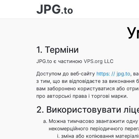
JPG
.to
У
1. Терміни
JPG.to є частиною
VPS.org
LLC
Доступом до веб-сайту
https: // jpg.to
, в
з тим, що ви відповідаєте за виконання 
вам заборонено користуватися або отрим
про авторські права і торгові марки.
2. Використовувати ліц
Можна тимчасово звантажити одну ко
некомерційного періодичного перегля
зміна або копіювання матеріалі