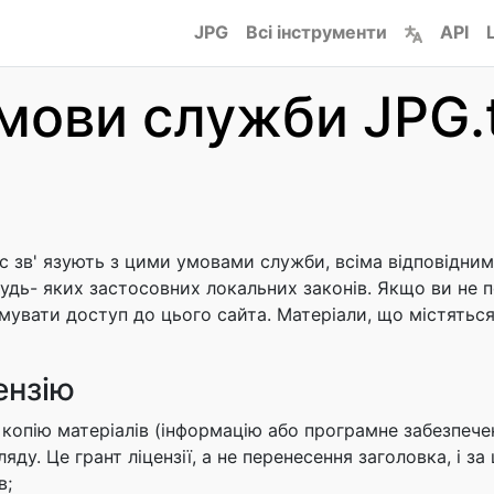
JPG
Всі інструменти
API
мови служби JPG.
ас зв' язують з цими умовами служби, всіма відповідни
будь- яких застосовних локальних законів. Якщо ви не 
увати доступ до цього сайта. Матеріали, що містяться 
ензію
пію матеріалів (інформацію або програмне забезпеченн
ду. Це грант ліцензії, а не перенесення заголовка, і за
в;