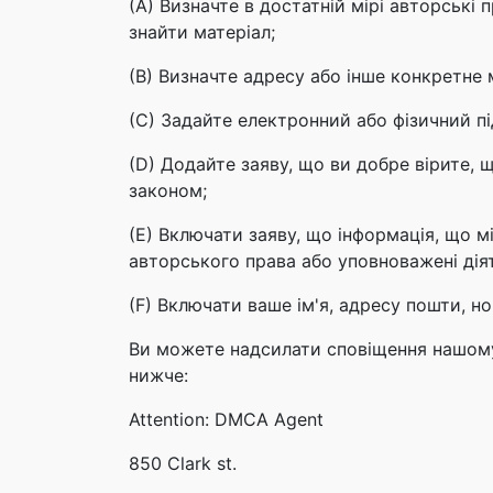
(А) Визначте в достатній мірі авторські 
знайти матеріал;
(B) Визначте адресу або інше конкретне 
(C) Задайте електронний або фізичний п
(D) Додайте заяву, що ви добре вірите,
законом;
(Е) Включати заяву, що інформація, що м
авторського права або уповноважені діят
(F) Включати ваше ім'я, адресу пошти, н
Ви можете надсилати сповіщення нашом
нижче:
Attention: DMCA Agent
850 Clark st.