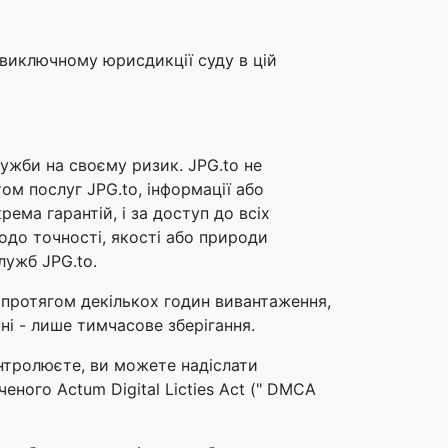
 виключному юрисдикції суду в цій
ужби на своєму ризик. JPG.to не
том послуг JPG.to, інформації або
рема гарантій, і за доступ до всіх
одо точності, якості або природи
лужб JPG.to.
о протягом декількох годин вивантаження,
ні - лише тимчасове зберігання.
онтролюєте, ви можете надіслати
еного Actum Digital Licties Act (" DMCA