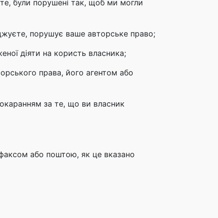
єте, були порушені так, щоб ми могли
ерджуєте, порушує ваше авторське право;
еної діяти на користь власника;
торського права, його агентом або
покаранням за те, що ви власник
аксом або поштою, як це вказано