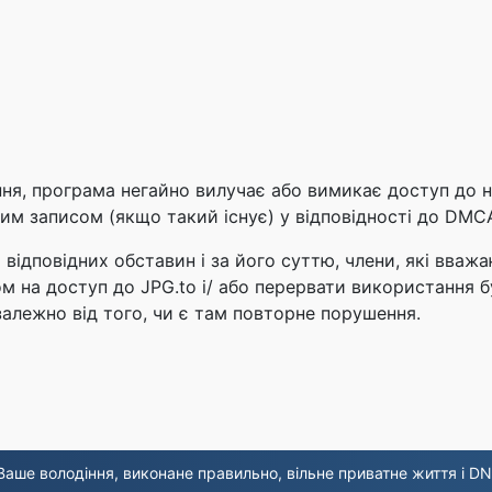
ння, програма негайно вилучає або вимикає доступ до н
 цим записом (якщо такий існує) у відповідності до DMC
а відповідних обставин і за його суттю, члени, які вв
 на доступ до JPG.to і/ або перервати використання бу
езалежно від того, чи є там повторне порушення.
аше володіння, виконане правильно, вільне приватне життя і DN