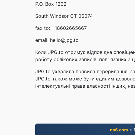
P.O. Box 1232
South Windsor CT 06074
fax to: +18602665667
email: hello@jpg.to
Коли JPG.to отримує відповідне сповіще
роботу облікових записів, пов' язаних з
JPG.to ухвалила правила переривання, з
JPG.to також може бути єдиним дозволом
інтелектуальні права власності інших, н
ns6.com
♫ В