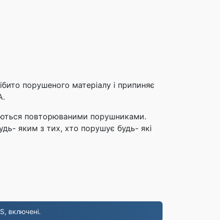
ібито порушеного матеріалу і припиняє
A.
ажаються повторюваними порушниками.
дь- яким з тих, хто порушує будь- які
S, включені.