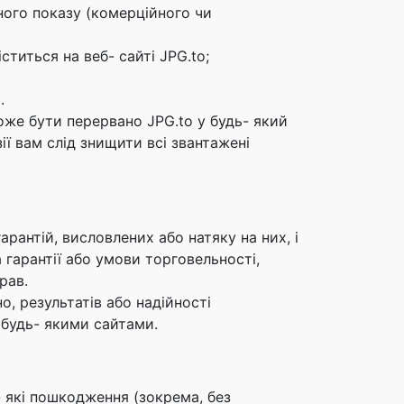
чного показу (комерційного чи
титься на веб- сайті JPG.to;
.
оже бути перервано JPG.to у будь- який
ії вам слід знищити всі звантажені
арантій, висловлених або натяку на них, і
 гарантії або умови торговельності,
рав.
, результатів або надійності
 будь- якими сайтами.
- які пошкодження (зокрема, без