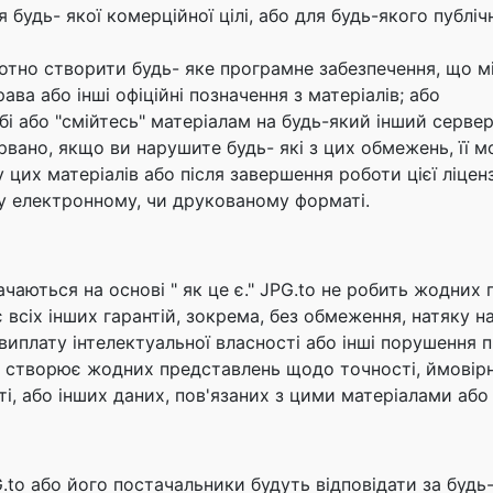
будь- якої комерційної цілі, або для будь-якого публі
тно створити будь- яке програмне забезпечення, що міс
ава або інші офіційні позначення з матеріалів; або
бі або "смійтесь" матеріалам на будь-який інший сервер
вано, якщо ви нарушите будь- які з цих обмежень, її м
цих матеріалів або після завершення роботи цієї ліценз
 у електронному, чи друкованому форматі.
ачаються на основі " як це є." JPG.to не робить жодних г
всіх інших гарантій, зокрема, без обмеження, натяку на
виплату інтелектуальної власності або інші порушення п
не створює жодних представлень щодо точності, ймовірно
ті, або інших даних, пов'язаних з цими матеріалами або
.to або його постачальники будуть відповідати за будь