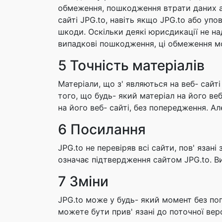
обмеження, пошкодження втрати даних аб
сайті JPG.to, навіть якщо JPG.to або у
шкоди. Оскільки деякі юрисдикації не на
випадкові пошкодження, ці обмеження м
5 Точність матеріалів
Матеріали, що з' являються на веб- сайті
того, що будь- який матеріал на його ве
на його веб- сайті, без попередження. А
6 Посилання
JPG.to не перевіряв всі сайти, пов' язані
означає підтвердження сайтом JPG.to. Ви
7 Зміни
JPG.to може у будь- який момент без по
можете бути прив' язані до поточної верс