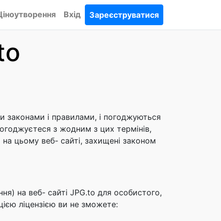
Ціноутворення
Вхід
Зареєструватися
to
ми законами і правилами, і погоджуються
погоджуєтеся з жодним з цих термінів,
на цьому веб- сайті, захищені законом
я) на веб- сайті JPG.to для особистого,
 цією ліцензією ви не зможете: