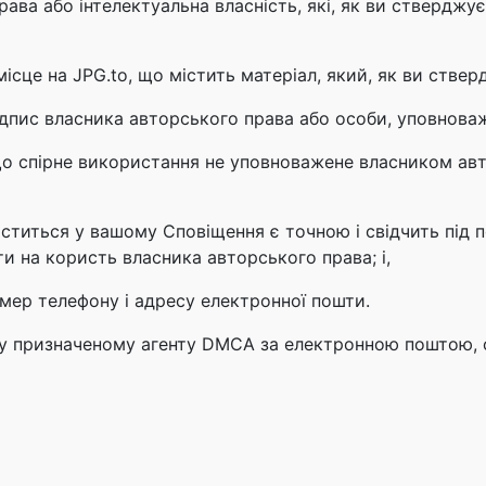
права або інтелектуальна власність, які, як ви стверджу
місце на JPG.to, що містить матеріал, який, як ви ств
ідпис власника авторського права або особи, уповноваж
 що спірне використання не уповноважене власником ав
іститься у вашому Сповіщення є точною і свідчить під 
и на користь власника авторського права; і,
омер телефону і адресу електронної пошти.
у призначеному агенту DMCA за електронною поштою, ф