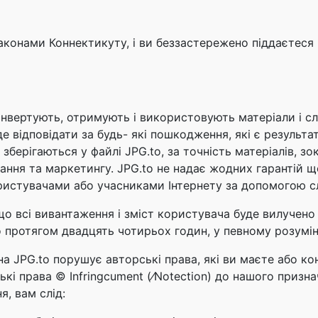
законами Коннектикуту, і ви беззастережено піддаєтеся
нвертують, отримують і використовують матеріали і сл
де відповідати за будь- які пошкодження, які є результа
зберігаються у файлі JPG.to, за точність матеріалів, зок
ання та маркетингу. JPG.to не надає жодних гарантій щ
ористувачами або учасниками Інтернету за допомогою с
, що всі вивантаження і зміст користувача буде вилучен
о протягом двадцять чотирьох годин, у певному розумін
на JPG.to порушує авторські права, які ви маєте або к
і права © Infringcument (⁄Notection) до нашого признач
я, вам слід: