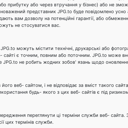
о прибутку або через втручання у бізнес) або не змож
повноважений представник JPG.to буде повідомлено усно
дають вам дозволу на потенційні гарантії, або обмеженн
ожуть не стосуватися вас.
 JPG.to можуть містити технічні, друкарські або фотогр
б- сайті є точним, повним або поточним. JPG.to може вн
ле JPG.to не робить жодних зобов' язань щодо оновлення
 з його веб- сайтом, і не відповідає за вміст такого сай
користання будь- якого з цих веб- сайтів є під ризико
передження переглянути ці терміни служби веб- сайта. 
ії цих термінів служби.