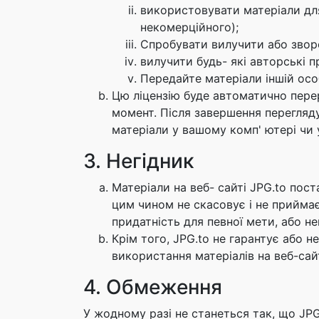
використовувати матеріали для 
некомерційного);
Спробувати вилучити або зворо
вилучити будь- які авторські пр
Передайте матеріали іншій осо
Цю ліцензію буде автоматично перер
момент. Після завершення перегляду 
матеріали у вашому комп' ютері чи
3. Негідник
Матеріали на веб- сайті JPG.to пост
цим чином не скасовує і не приймає 
придатність для певної мети, або не
Крім того, JPG.to не гарантує або 
використання матеріалів на веб-сай
4. Обмеження
У жодному разі не станеться так, що JPG