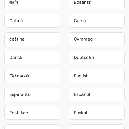
বাঙালি
Bosanski
Català
Corso
čeština
Cymraeg
Dansk
Deutsche
Ελληνικά
English
Esperanto
Español
Eesti keel
Euskal