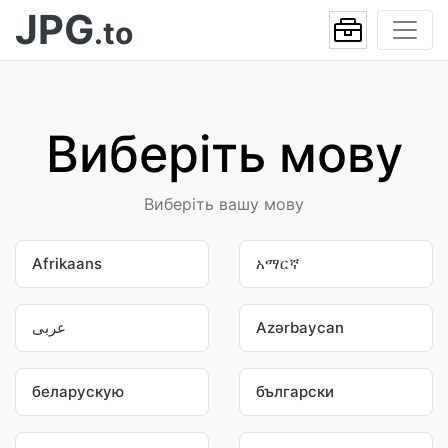
JPG
.to
Виберіть мову
Виберіть вашу мову
Afrikaans
አማርኛ
عربى
Azərbaycan
беларускую
български