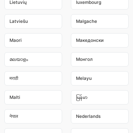
Lietuvių
luxembourg
Latviešu
Malgache
Maori
Македонски
മലയാളം
Монгол
मराठी
Melayu
Malti
မြန်မာ
नेपाल
Nederlands