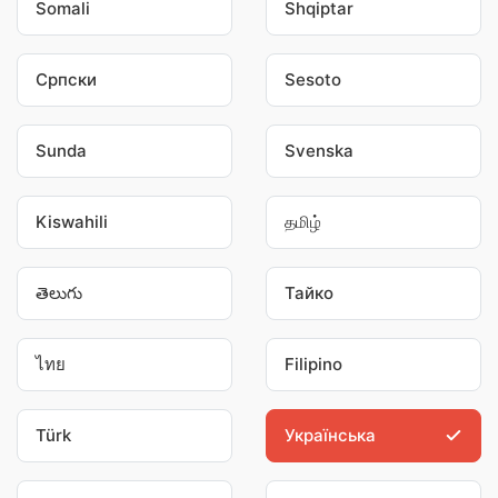
Somali
Shqiptar
Српски
Sesoto
Sunda
Svenska
Kiswahili
தமிழ்
తెలుగు
Тайко
ไทย
Filipino
Türk
Українська