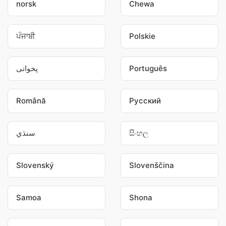
norsk
Chewa
ਪੰਜਾਬੀ
Polskie
پخوانی
Português
Română
Pусский
سنڌي
සිංහල
Slovenský
Slovenščina
Samoa
Shona