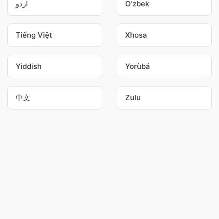
اردو
O'zbek
Tiếng Việt
Xhosa
Yiddish
Yorùbá
中文
Zulu