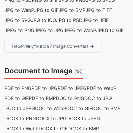
PNG to PSD
PNG to JFIF
JPG to PNG
JPG to JPEG
JPG to WebP
JPG to GIF
JPG to BMP
JPG to TIFF
JPG to SVG
JPG to ICO
JPG to PSD
JPG to JFIF
JPEG to PNG
JPEG to JPG
JPEG to WebP
JPEG to GIF
Переглянути всі 97 Image Converters →
Document to Image
(18)
PDF to PNG
PDF to JPG
PDF to JPEG
PDF to WebP
PDF to GIF
PDF to BMP
DOC to PNG
DOC to JPG
DOC to JPEG
DOC to WebP
DOC to GIF
DOC to BMP
DOCX to PNG
DOCX to JPG
DOCX to JPEG
DOCX to WebP
DOCX to GIF
DOCX to BMP