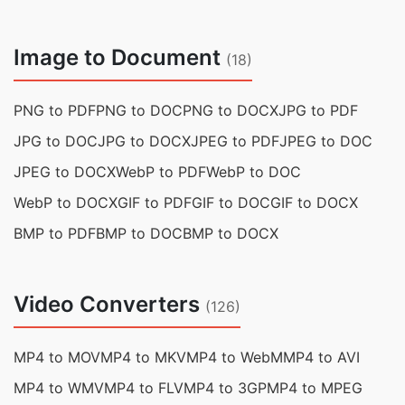
Image to Document
(18)
PNG to PDF
PNG to DOC
PNG to DOCX
JPG to PDF
JPG to DOC
JPG to DOCX
JPEG to PDF
JPEG to DOC
JPEG to DOCX
WebP to PDF
WebP to DOC
WebP to DOCX
GIF to PDF
GIF to DOC
GIF to DOCX
BMP to PDF
BMP to DOC
BMP to DOCX
Video Converters
(126)
MP4 to MOV
MP4 to MKV
MP4 to WebM
MP4 to AVI
MP4 to WMV
MP4 to FLV
MP4 to 3GP
MP4 to MPEG