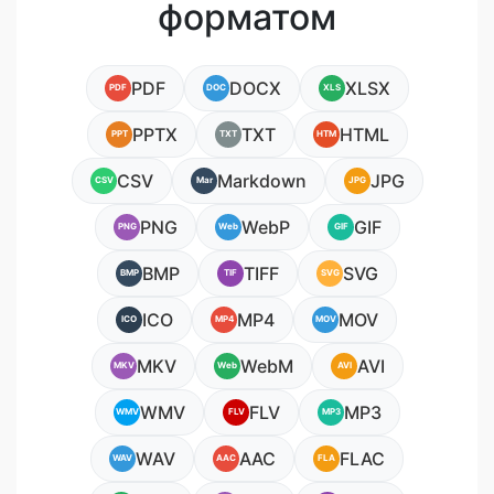
форматом
PDF
DOCX
XLSX
PDF
DOC
XLS
PPTX
TXT
HTML
PPT
TXT
HTM
CSV
Markdown
JPG
CSV
Mar
JPG
PNG
WebP
GIF
PNG
Web
GIF
BMP
TIFF
SVG
BMP
TIF
SVG
ICO
MP4
MOV
ICO
MP4
MOV
MKV
WebM
AVI
MKV
Web
AVI
WMV
FLV
MP3
WMV
FLV
MP3
WAV
AAC
FLAC
WAV
AAC
FLA