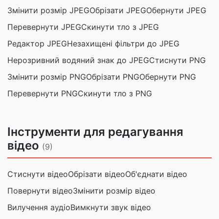
Змінити розмір JPEG
Обрізати JPEG
Обернути JPEG
Перевернути JPEG
Скинути тло з JPEG
Редактор JPEG
Незахищені фільтри до JPEG
Нерозривний водяний знак до JPEG
Стиснути PNG
Змінити розмір PNG
Обрізати PNG
Обернути PNG
Перевернути PNG
Скинути тло з PNG
Інструменти для редагування
відео
(9)
Стиснути відео
Обрізати відео
Об'єднати відео
Повернути відео
Змінити розмір відео
Вилучення аудіо
Вимкнути звук відео