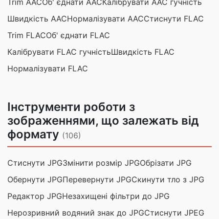
Trim AAC
Об' єднати AAC
Калібрувати AAC гучність
Швидкість AAC
Нормалізувати AAC
Стиснути FLAC
Trim FLAC
Об' єднати FLAC
Калібрувати FLAC гучність
Швидкість FLAC
Нормалізувати FLAC
Інструменти роботи з
зображеннями, що залежать від
формату
(106)
Стиснути JPG
Змінити розмір JPG
Обрізати JPG
Обернути JPG
Перевернути JPG
Скинути тло з JPG
Редактор JPG
Незахищені фільтри до JPG
Нерозривний водяний знак до JPG
Стиснути JPEG