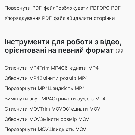
Повернути PDF-файл
Розблокувати PDF
ОРС PDF
Упорядкування PDF-файлів
Видалити сторінки
Інструменти для роботи з відео,
орієнтовані на певний формат
(99)
Стиснути MP4
Trim MP4
Об' єднати MP4
Обернути MP4
Змінити розмір MP4
Перевернути MP4
Швидкість MP4
Вимкнути звук MP4
Отримати аудіо з MP4
Стиснути MOV
Trim MOV
Об' єднати MOV
Обернути MOV
Змінити розмір MOV
Перевернути MOV
Швидкість MOV