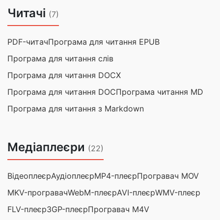
Читачі
(7)
PDF-читач
Програма для читання EPUB
Програма для читання слів
Програма для читання DOCX
Програма для читання DOC
Програма читання MD
Програма для читання з Markdown
Медіаплеєри
(22)
Відеоплеєр
Аудіоплеєр
MP4-плеєр
Програвач MOV
MKV-програвач
WebM-плеєр
AVI-плеєр
WMV-плеєр
FLV-плеєр
3GP-плеєр
Програвач M4V