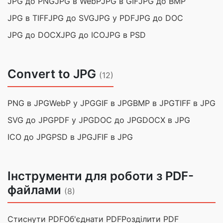
JPG до PNG
JPG в WebP
JPG в GIF
JPG до BMP
JPG в TIFF
JPG до SVG
JPG у PDF
JPG до DOC
JPG до DOCX
JPG до ICO
JPG в PSD
Convert to JPG
(12)
PNG в JPG
WebP у JPG
GIF в JPG
BMP в JPG
TIFF в JPG
SVG до JPG
PDF у JPG
DOC до JPG
DOCX в JPG
ICO до JPG
PSD в JPG
JFIF в JPG
Інструменти для роботи з PDF-
файлами
(8)
Стиснути PDF
Об'єднати PDF
Розділити PDF