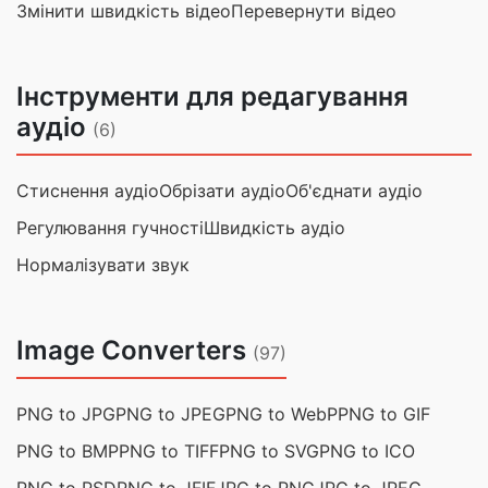
Змінити швидкість відео
Перевернути відео
Інструменти для редагування
аудіо
(6)
Стиснення аудіо
Обрізати аудіо
Об'єднати аудіо
Регулювання гучності
Швидкість аудіо
Нормалізувати звук
Image Converters
(97)
PNG to JPG
PNG to JPEG
PNG to WebP
PNG to GIF
PNG to BMP
PNG to TIFF
PNG to SVG
PNG to ICO