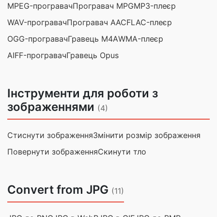
MPEG-програвач
Програвач MPG
MP3-плеєр
WAV-програвач
Програвач AAC
FLAC-плеєр
OGG-програвач
Гравець M4A
WMA-плеєр
AIFF-програвач
Гравець Opus
Інструменти для роботи з
зображеннями
(4)
Стиснути зображення
Змінити розмір зображення
Повернути зображення
Скинути тло
Convert from JPG
(11)