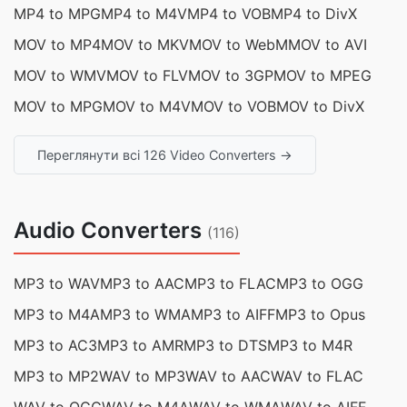
MP4 to MPG
MP4 to M4V
MP4 to VOB
MP4 to DivX
MOV to MP4
MOV to MKV
MOV to WebM
MOV to AVI
MOV to WMV
MOV to FLV
MOV to 3GP
MOV to MPEG
MOV to MPG
MOV to M4V
MOV to VOB
MOV to DivX
Переглянути всі 126 Video Converters →
Audio Converters
(116)
MP3 to WAV
MP3 to AAC
MP3 to FLAC
MP3 to OGG
MP3 to M4A
MP3 to WMA
MP3 to AIFF
MP3 to Opus
MP3 to AC3
MP3 to AMR
MP3 to DTS
MP3 to M4R
MP3 to MP2
WAV to MP3
WAV to AAC
WAV to FLAC