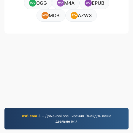
OGG
M4A
EPUB
OGG
M4A
EPU
MOBI
AZW3
MOB
AZW
ns6.com
⇩ + Доменові розширення. Знайдіть ваше
ідеальне ім'я.