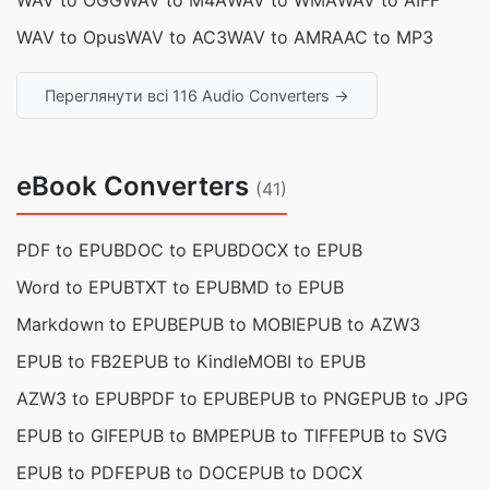
WAV to OGG
WAV to M4A
WAV to WMA
WAV to AIFF
WAV to Opus
WAV to AC3
WAV to AMR
AAC to MP3
Переглянути всі 116 Audio Converters →
eBook Converters
(41)
PDF to EPUB
DOC to EPUB
DOCX to EPUB
Word to EPUB
TXT to EPUB
MD to EPUB
Markdown to EPUB
EPUB to MOBI
EPUB to AZW3
EPUB to FB2
EPUB to Kindle
MOBI to EPUB
AZW3 to EPUB
PDF to EPUB
EPUB to PNG
EPUB to JPG
EPUB to GIF
EPUB to BMP
EPUB to TIFF
EPUB to SVG
EPUB to PDF
EPUB to DOC
EPUB to DOCX