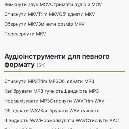
Вимкнути звук MOV
Отримати аудіо з MOV
Стиснути MKV
Trim MKV
Об' єднати MKV
Обернути MKV
Змінити розмір MKV
Перевернути MKV
Аудіоінструменти для певного
формату
(54)
Стиснути MP3
Trim MP3
Об' єднати MP3
Калібрувати MP3 гучність
Швидкість MP3
Нормалізувати MP3
Стиснути WAV
Trim WAV
Об' єднати WAV
Калібрувати WAV гучність
Швидкість WAV
Нормалізувати WAV
Стиснути AAC