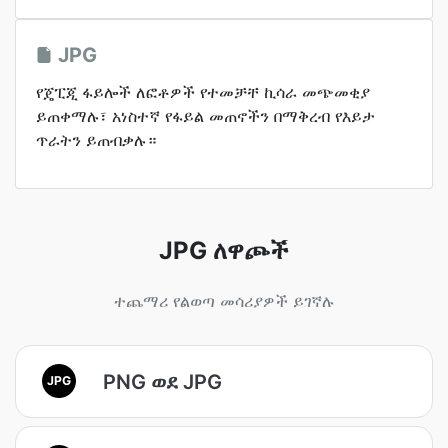
JPG
የጄፒጂ ፋይሎች ለፎቶዎች የተመቻቸ ኪሳራ መጭመቂያ
ይጠቀማሉ፣ አነስተኛ የፋይል መጠኖችን በማቅረብ የእይታ
ጥራትን ይጠብቃሉ።
JPG ለዋጮች
ተጨማሪ የልወጣ መሳሪያዎች ይገኛሉ
PNG ወደ JPG
JPG