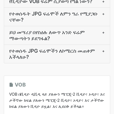
የቪዲዮው VOB ፍሬም ሲያወጣ የግል ነውን?
+
የተወሰዱት JPG ፍሬሞች ለምን ግራ የሚያጋቡ
+
ናቸው?
ይህ መሣሪያ በየስዕሉ ለውጥ አንድ ፍሬም
+
ማውጣትን ይደግፋል?
የተወሰዱ JPG ፍሬሞችን ለኮሜርስ መጠቀም
+
እችላለሁ?
VOB
VOB በቪዲዮ ዲቪዲ ላይ ያለውን ሜፒጂ-2 ቪዲዮ፣ ኦዲዮ፣ እና
ታችኛው ክፍል ያለውን ሜፒጂ-2 ቪዲዮ፣ ኦዲዮ፣ እና ታችኛው
ክፍል ያለውን ቪዲዮ ይዟል፣ እና ሊደበቅ ይችላል።