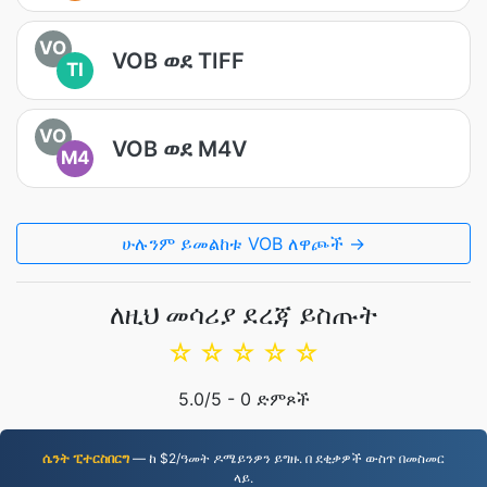
VO
VOB ወደ TIFF
TI
VO
VOB ወደ M4V
M4
ሁሉንም ይመልከቱ VOB ለዋጮች →
ለዚህ መሳሪያ ደረጃ ይስጡት
☆
☆
☆
☆
☆
5.0
/5 -
0
ድምጾች
ሴንት ፒተርስበርግ
— ከ $2/ዓመት ዶሜይንዎን ይግዙ. በ ደቂቃዎች ውስጥ በመስመር
ላይ.