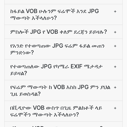
ከፋይል VOB ሁሉንም ፍሬሞች እንደ JPG
+
ማውጣት እችላለሁን?
ምስሎች JPG የ VOB ቀለም ደረጃን ይይዛሉ?
+
የአንድ የተወጣጠው JPG ፍሬም ፋይል መጠን
+
ምንድነው?
የተወጣጠለው JPG የካሜራ EXIF ሜታዳታ
+
ይይዛል?
የፍሬም ማውጣት ከ VOB እስከ JPG ምን ያህል
+
ጊዜ ይወስዳል?
በቪዲዮው VOB ውስጥ በጊዜ ምልክቶች ላይ
+
ፍሬሞችን ማውጣት እችላለሁን?