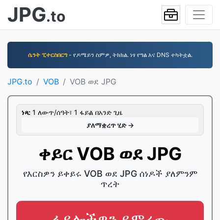
JPG
.to
ሴንት ፒተርስበርግ
- የዶሜይን ስምዎ, ትክክል. ነፃ የግል እና DNS ተካትቷል.
JPG.to
VOB
VOB ወደ JPG
ነጻ:
1 ለውጥ/ሰዓት፣ 1 ፋይል በአንድ ጊዜ
ያለማቋረጥ ሂድ →
ቀይር VOB ወደ JPG
የእርስዎን ይቀይሩ VOB ወደ JPG ሰነዶች ያለምንም
ጥረት
ፋይሎችዎን ይምረጡ