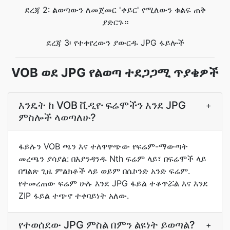
ደረጃ 2: ልወጣውን ለመጀመር 'ቀይር' የሚለውን ቁልፍ ጠቅ
ያድርጉ።
ደረጃ 3፡ የተቀየረውን ያውርዱ JPG ፋይሎች
VOB ወደ JPG የልወጣ ተደጋጋሚ ጥያቄዎች
እንዴት ከ VOB ቪዲዮ ፍሬሞችን እንደ JPG
+
ምስሎች ላወጣለሁ?
ፋይሉን VOB ጫን እና ተለዋዋጭው የፍሬም-ማውጣት
መረጫን ያሳያል: በእያንዳንዱ Nth ፍሬም ላይ፣ በፍሬሞች ላይ
በግልጽ ጊዜ ምልክቶች ላይ ወይም በሴኮንድ አንድ ፍሬም.
የተመረጠው ፍሬም ሁሉ እንደ JPG ፋይል ተቆጥሯል እና እንደ
ZIP ፋይል ተጭኖ ተቀባይነት አለው.
የተወሰደው JPG ምስል በምን ልዩነት ይወጣል?
+