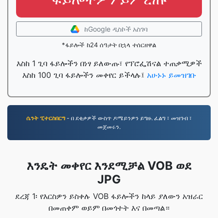
ከGoogle ዲስኮች አስገባ
*ፋይሎች ከ24 ሰዓታት በኋላ ተሰርዘዋል
እስከ 1 ጊባ ፋይሎችን በነፃ ይለውጡ፣ የፕሮፌሽናል ተጠቃሚዎች
እስከ 100 ጊባ ፋይሎችን መቀየር ይችላሉ፤
አሁኑኑ ይመዝገቡ
ሴንት ፒተርስበርግ
- በ ደቂቃዎች ውስጥ ዶሜይንዎን ይግዙ. ፈልግ ፣ መዝገብ ፣
መጀመሩን.
እንዴት መቀየር እንደሚቻል VOB ወደ
JPG
ደረጃ 1፡ የእርስዎን ይስቀሉ VOB ፋይሎችን ከላይ ያለውን አዝራር
በመጠቀም ወይም በመጎተት እና በመጣል።