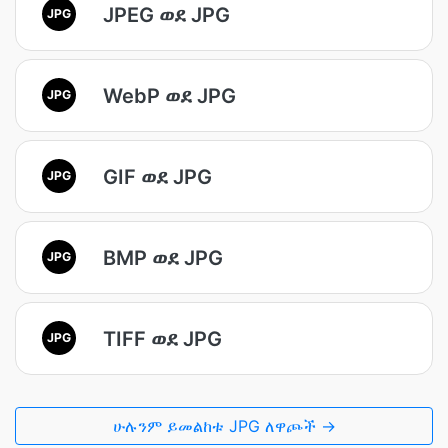
JPEG ወደ JPG
JPG
WebP ወደ JPG
JPG
GIF ወደ JPG
JPG
BMP ወደ JPG
JPG
TIFF ወደ JPG
JPG
ሁሉንም ይመልከቱ JPG ለዋጮች →