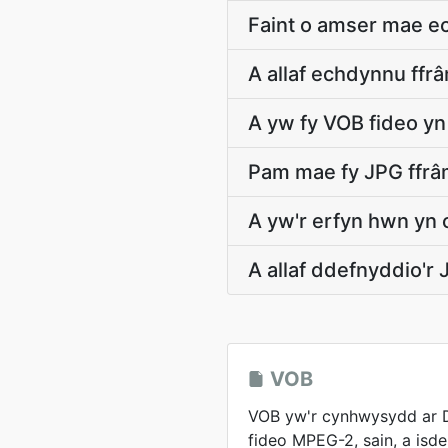
Faint o amser mae e
A allaf echdynnu ff
A yw fy VOB fideo yn
Pam mae fy JPG ffrâ
A yw'r erfyn hwn yn 
A allaf ddefnyddio'r
VOB
VOB yw'r cynhwysydd ar 
fideo MPEG-2, sain, a isdei