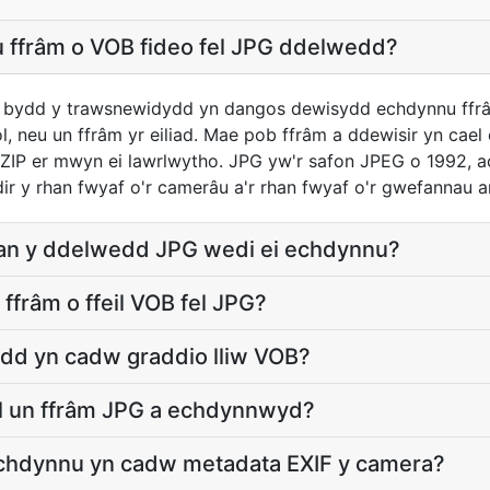
u ffrâm o VOB fideo fel JPG ddelwedd?
a bydd y trawsnewidydd yn dangos dewisydd echdynnu ffrâ
 neu un ffrâm yr eiliad. Mae pob ffrâm a ddewisir yn cael 
 ZIP er mwyn ei lawrlwytho. JPG yw'r safon JPEG o 1992, a
ir y rhan fwyaf o'r camerâu a'r rhan fwyaf o'r gwefannau ar
an y ddelwedd JPG wedi ei echdynnu?
ffrâm o ffeil VOB fel JPG?
dd yn cadw graddio lliw VOB?
eil un ffrâm JPG a echdynnwyd?
echdynnu yn cadw metadata EXIF y camera?