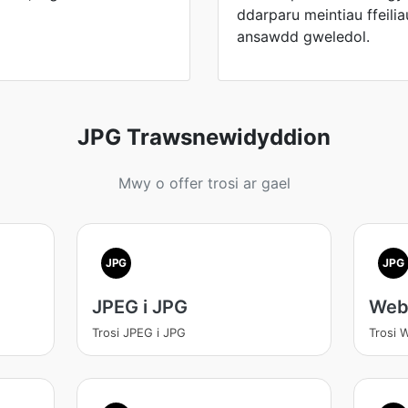
ddarparu meintiau ffeili
ansawdd gweledol.
JPG Trawsnewidyddion
Mwy o offer trosi ar gael
JPG
JPG
JPEG i JPG
Web
Trosi JPEG i JPG
Trosi 