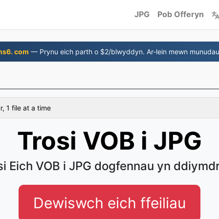
JPG
Pob Offeryn
ns6. com
— Prynu eich parth o $2/blwyddyn. Ar-lein mewn munudau
 1 file at a time
Trosi VOB i JPG
si Eich VOB i JPG dogfennau yn ddiymd
Dewiswch eich ffeiliau