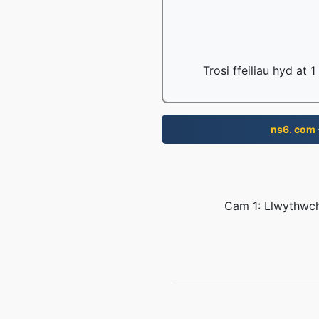
Trosi ffeiliau hyd at
ns6. com
Cam 1: Llwythwch