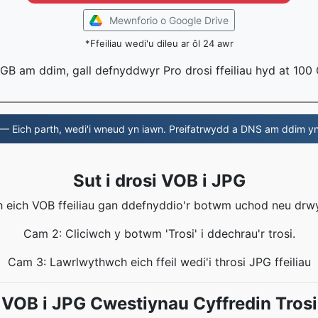
Mewnforio o Google Drive
*Ffeiliau wedi'u dileu ar ôl 24 awr
 1 GB am ddim, gall defnyddwyr Pro drosi ffeiliau hyd at 100
— Eich parth, wedi'i wneud yn iawn. Preifatrwydd a DNS am ddim y
Sut i drosi VOB i JPG
 eich VOB ffeiliau gan ddefnyddio'r botwm uchod neu drwy
Cam 2: Cliciwch y botwm 'Trosi' i ddechrau'r trosi.
Cam 3: Lawrlwythwch eich ffeil wedi'i throsi JPG ffeiliau
VOB i JPG Cwestiynau Cyffredin Trosi