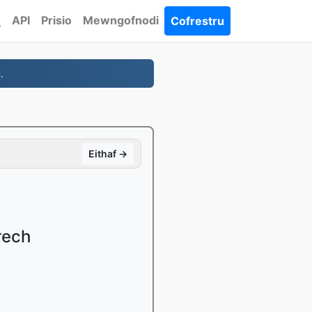
API
Prisio
Mewngofnodi
Cofrestru
.
Eithaf →
rech