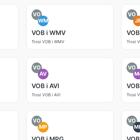
VO
VO
WM
J
VOB i WMV
VOB
Trosi VOB i WMV
Trosi 
VO
VO
AV
M
VOB i AVI
VOB
Trosi VOB i AVI
Trosi 
VO
VO
MP
M
VOB i MPG
VOB