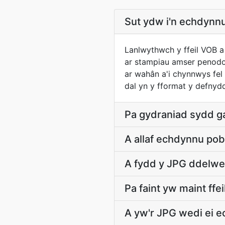
Sut ydw i'n echdynn
Lanlwythwch y ffeil VOB 
ar stampiau amser penodol,
ar wahân a'i chynnwys fel
dal yn y fformat y defnydd
Pa gydraniad sydd g
A allaf echdynnu pob 
A fydd y JPG ddelwe
Pa faint yw maint ff
A yw'r JPG wedi ei 