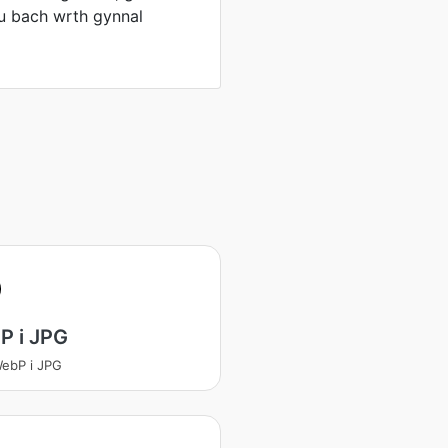
au bach wrth gynnal
P i JPG
WebP i JPG