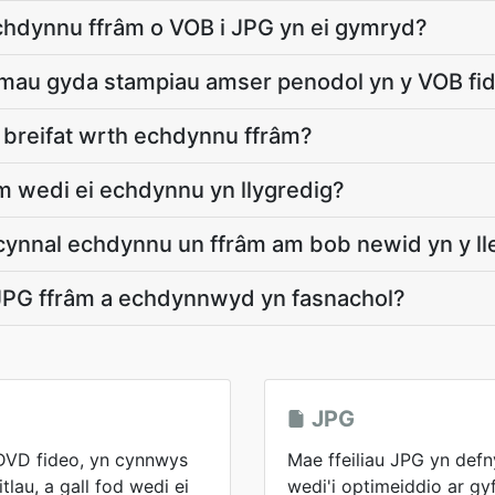
chdynnu ffrâm o VOB i JPG yn ei gymryd?
râmau gyda stampiau amser penodol yn y VOB fi
 breifat wrth echdynnu ffrâm?
m wedi ei echdynnu yn llygredig?
cynnal echdynnu un ffrâm am bob newid yn y ll
 JPG ffrâm a echdynnwyd yn fasnachol?
JPG
DVD fideo, yn cynnwys
Mae ffeiliau JPG yn def
tlau, a gall fod wedi ei
wedi'i optimeiddio ar gy