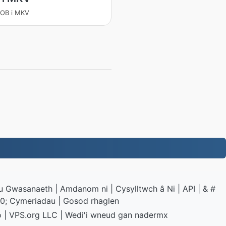
VOB i MKV
au Gwasanaeth
|
Amdanom ni
|
Cysylltwch â Ni
|
API
|
& #
0; Cymeriadau
|
Gosod rhaglen
o
|
VPS.org
LLC | Wedi'i wneud gan
nadermx