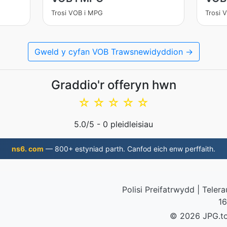
Trosi VOB i MPG
Trosi 
Gweld y cyfan VOB Trawsnewidyddion →
Graddio'r offeryn hwn
☆
☆
☆
☆
☆
5.0
/5 -
0
pleidleisiau
ns6. com
— 800+ estyniad parth. Canfod eich enw perffaith.
Polisi Preifatrwydd
|
Teler
16
© 2026 JPG.t