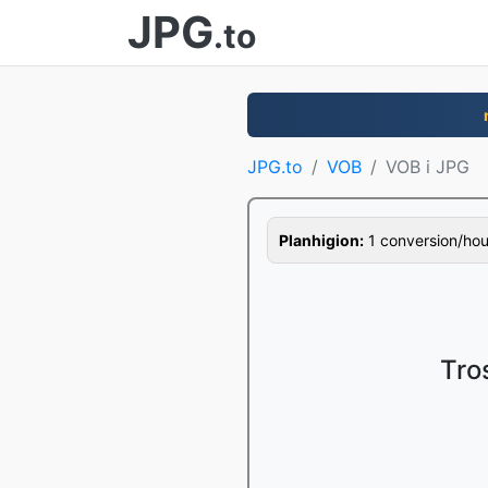
JPG
.to
JPG.to
VOB
VOB i JPG
Planhigion:
1 conversion/hour,
Tro