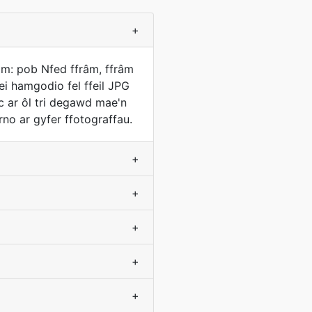
+
m: pob Nfed ffrâm, ffrâm
ei hamgodio fel ffeil JPG
c ar ôl tri degawd mae'n
no ar gyfer ffotograffau.
+
+
+
+
+