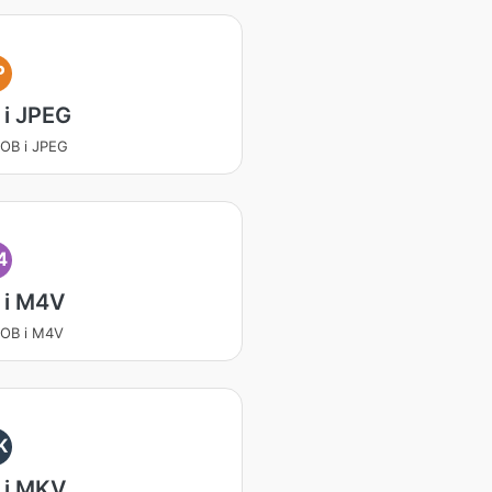
P
 i JPEG
VOB i JPEG
4
 i M4V
VOB i M4V
K
 i MKV