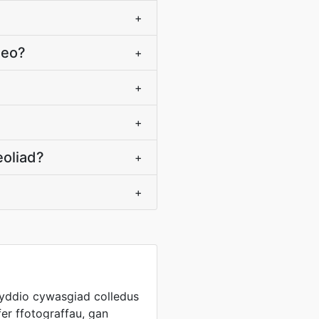
+
deo?
+
+
+
eoliad?
+
+
nyddio cywasgiad colledus
fer ffotograffau, gan