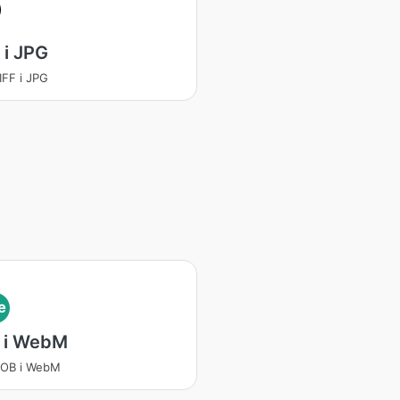
 i JPG
IFF i JPG
e
 i WebM
VOB i WebM