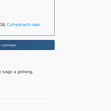
 GB;
Cofrestrwch nawr
n cynnwys.
 lusgo a gollwng.