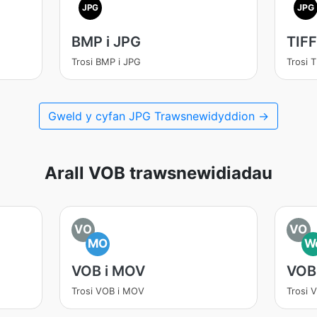
JPG
JPG
BMP i JPG
TIFF
Trosi BMP i JPG
Trosi T
Gweld y cyfan JPG Trawsnewidyddion →
Arall VOB trawsnewidiadau
VO
VO
MO
W
VOB i MOV
VOB
Trosi VOB i MOV
Trosi 