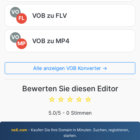
VO
VOB zu FLV
FL
VO
VOB zu MP4
MP
Alle anzeigen VOB Konverter →
Bewerten Sie diesen Editor
☆
☆
☆
☆
☆
5.0
/5 -
0
Stimmen
ns6.com
- Kaufen Sie Ihre Domain in Minuten. Suchen, registrieren,
starten.