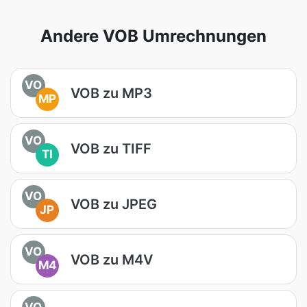
Andere VOB Umrechnungen
VO
VOB zu MP3
MP
VO
VOB zu TIFF
TI
VO
VOB zu JPEG
JP
VO
VOB zu M4V
M4
VO