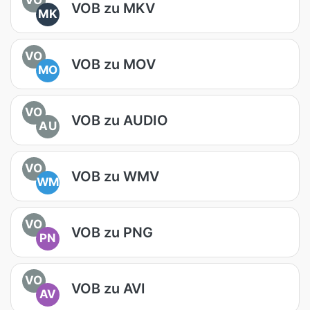
VOB zu MKV
MK
VO
VOB zu MOV
MO
VO
VOB zu AUDIO
AU
VO
VOB zu WMV
WM
VO
VOB zu PNG
PN
VO
VOB zu AVI
AV