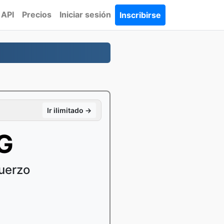
API
Precios
Iniciar sesión
Inscribirse
Ir ilimitado →
PG
uerzo