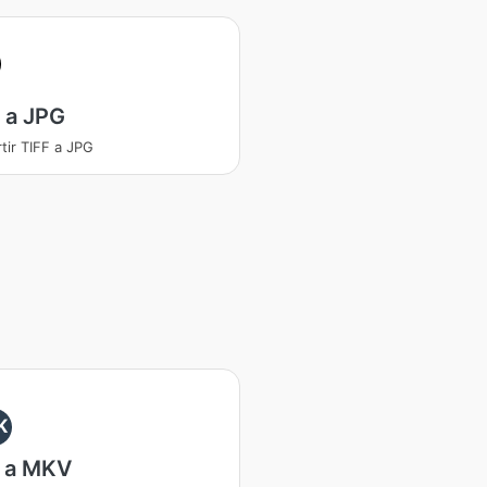
 a JPG
tir TIFF a JPG
K
 a MKV