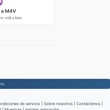
4
 a M4V
tir VOB a M4V
to.
ndiciones de servicio
|
Sobre nosotros
|
Contáctenos
|
I
|
Muestras
|
Instalar aplicación