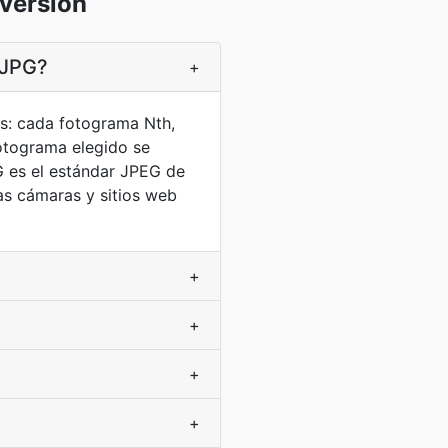
versión
 JPG?
+
as: cada fotograma Nth,
otograma elegido se
G es el estándar JPEG de
as cámaras y sitios web
+
+
+
+