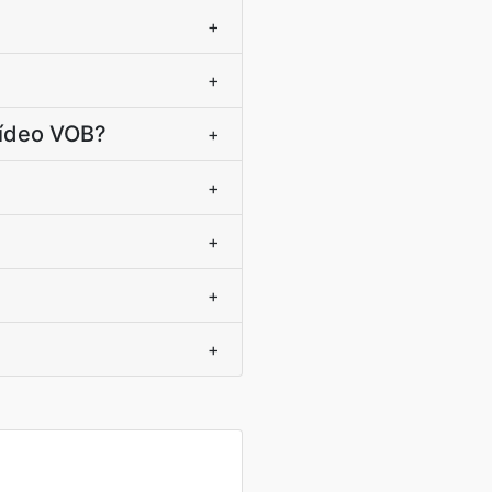
+
+
vídeo VOB?
+
+
+
+
+