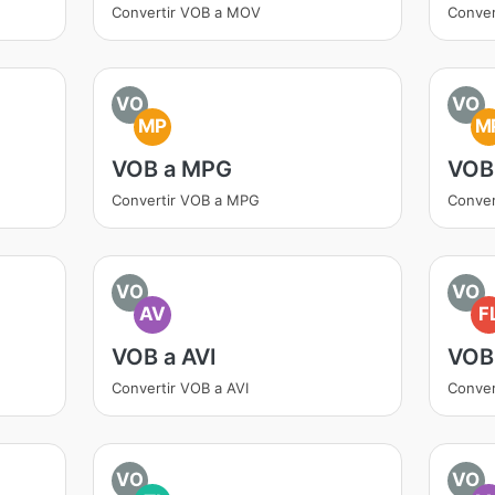
Convertir VOB a MOV
Conver
VO
VO
MP
M
VOB a MPG
VOB
Convertir VOB a MPG
Conver
VO
VO
AV
F
VOB a AVI
VOB
Convertir VOB a AVI
Conver
VO
VO