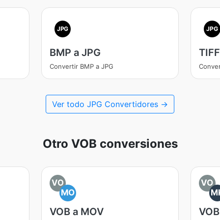
JPG
JPG
BMP a JPG
TIFF
Convertir BMP a JPG
Conver
Ver todo JPG Convertidores →
Otro VOB conversiones
VO
VO
MO
M
VOB a MOV
VOB