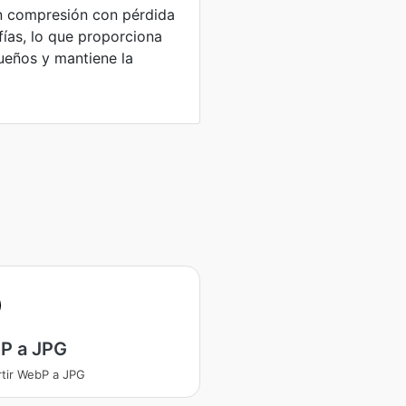
an compresión con pérdida
ías, lo que proporciona
eños y mantiene la
P a JPG
tir WebP a JPG