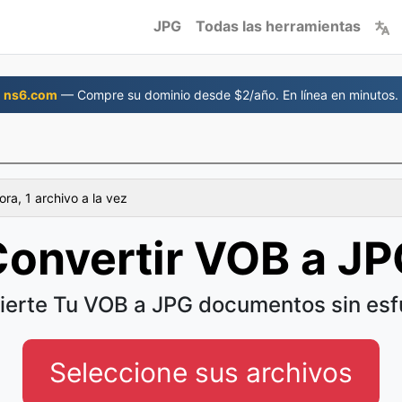
JPG
Todas las herramientas
ns6.com
— Compre su dominio desde $2/año. En línea en minutos.
ra, 1 archivo a la vez
onvertir VOB a J
ierte Tu VOB a JPG documentos sin esf
Seleccione sus archivos