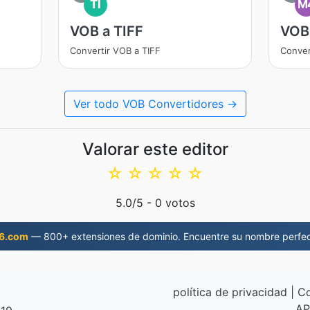
TI
M
VOB a TIFF
VOB
Convertir VOB a TIFF
Conver
Ver todo VOB Convertidores →
Valorar este editor
☆
☆
☆
☆
☆
5.0
/5 -
0
votos
6.com
— 800+ extensiones de dominio. Encuentre su nombre perfec
política de privacidad
|
Co
AP