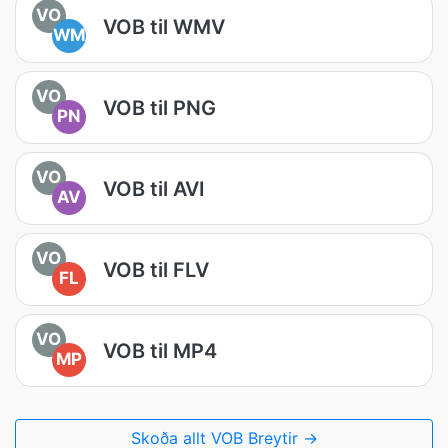
VO
VOB til WMV
WM
VO
VOB til PNG
PN
VO
VOB til AVI
AV
VO
VOB til FLV
FL
VO
VOB til MP4
MP
Skoða allt VOB Breytir →