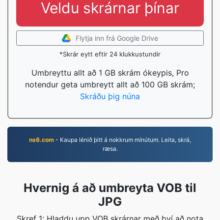
Veldu skrárnar þínar
Flytja inn frá Google Drive
*Skrár eytt eftir 24 klukkustundir
Umbreyttu allt að 1 GB skrám ókeypis, Pro
notendur geta umbreytt allt að 100 GB skrám;
Skráðu þig núna
ns6.com
- Kaupa lénið þitt á nokkrum mínútum. Leita, skrá,
ræsa.
Hvernig á að umbreyta VOB til
JPG
Skref 1: Hladdu upp VOB skrárnar með því að nota