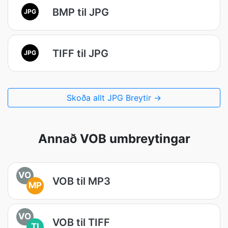
BMP til JPG
JPG
TIFF til JPG
JPG
Skoða allt JPG Breytir →
Annað VOB umbreytingar
VO
VOB til MP3
MP
VO
VOB til TIFF
TI