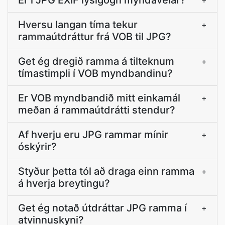
Er í JPG EXIF lýsigögn myndavélar?
+
Hversu langan tíma tekur
+
rammaútdráttur frá VOB til JPG?
Get ég dregið ramma á tilteknum
+
tímastimpli í VOB myndbandinu?
Er VOB myndbandið mitt einkamál
+
meðan á rammaútdrátti stendur?
Af hverju eru JPG rammar mínir
+
óskýrir?
Styður þetta tól að draga einn ramma
+
á hverja breytingu?
Get ég notað útdráttar JPG ramma í
+
atvinnuskyni?