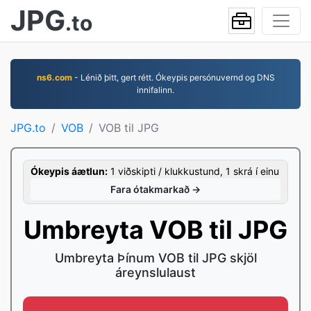
JPG
.to
ns6.com
- Lénið þitt, gert rétt. Ókeypis persónuvernd og DNS
innifalinn.
JPG.to
VOB
VOB til JPG
Ókeypis áætlun:
1 viðskipti / klukkustund, 1 skrá í einu
Fara ótakmarkað →
Umbreyta VOB til JPG
Umbreyta Þínum VOB til JPG skjöl
áreynslulaust