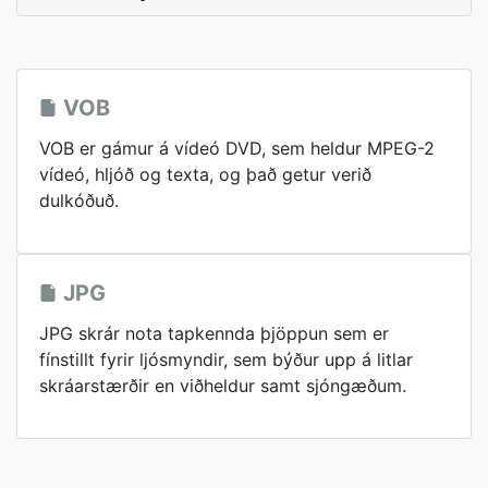
VOB
VOB er gámur á vídeó DVD, sem heldur MPEG-2
vídeó, hljóð og texta, og það getur verið
dulkóðuð.
JPG
JPG skrár nota tapkennda þjöppun sem er
fínstillt fyrir ljósmyndir, sem býður upp á litlar
skráarstærðir en viðheldur samt sjóngæðum.