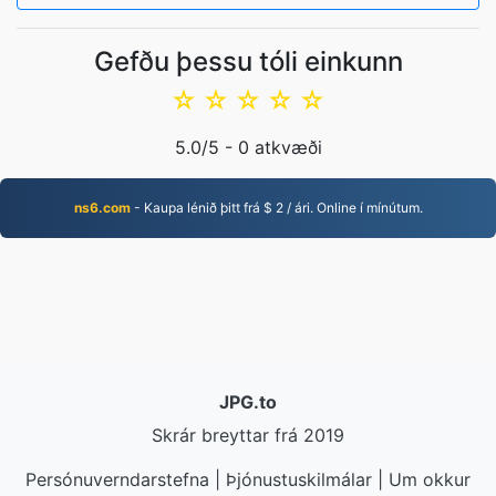
Gefðu þessu tóli einkunn
☆
☆
☆
☆
☆
5.0
/5 -
0
atkvæði
ns6.com
- Kaupa lénið þitt frá $ 2 / ári. Online í mínútum.
JPG.to
Skrár breyttar frá 2019
Persónuverndarstefna
|
Þjónustuskilmálar
|
Um okkur