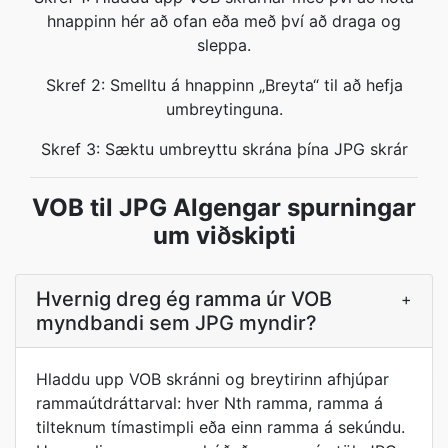
hnappinn hér að ofan eða með því að draga og
sleppa.
Skref 2: Smelltu á hnappinn „Breyta“ til að hefja
umbreytinguna.
Skref 3: Sæktu umbreyttu skrána þína JPG skrár
VOB til JPG Algengar spurningar
um viðskipti
Hvernig dreg ég ramma úr VOB
+
myndbandi sem JPG myndir?
Hladdu upp VOB skránni og breytirinn afhjúpar
rammaútdráttarval: hver Nth ramma, ramma á
tilteknum tímastimpli eða einn ramma á sekúndu.