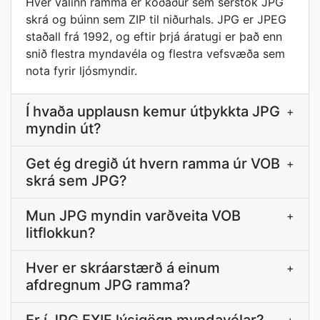
Hver valinn ramma er kóðaður sem sérstök JPG
skrá og búinn sem ZIP til niðurhals. JPG er JPEG
staðall frá 1992, og eftir þrjá áratugi er það enn
snið flestra myndavéla og flestra vefsvæða sem
nota fyrir ljósmyndir.
Í hvaða upplausn kemur útþykkta JPG
+
myndin út?
Get ég dregið út hvern ramma úr VOB
+
skrá sem JPG?
Mun JPG myndin varðveita VOB
+
litflokkun?
Hver er skráarstærð á einum
+
afdregnum JPG ramma?