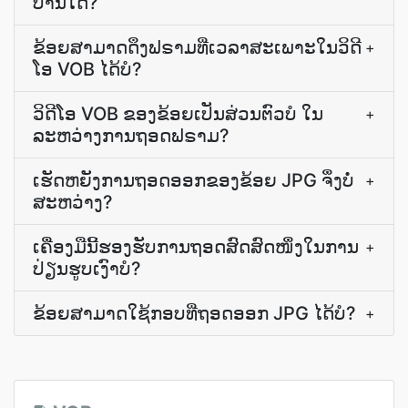
ປານໃດ?
ຂ້ອຍສາມາດດຶງຟຣາມທີ່ເວລາສະເພາະໃນວິດີ
+
ໂອ VOB ໄດ້ບໍ?
ວິດີໂອ VOB ຂອງ​ຂ້ອຍ​ເປັນ​ສ່ວນ​ຕົວ​ບໍ ໃນ
+
ລະຫວ່າງ​ການ​ຖອດ​ຟຣາມ?
ເຮັດ​ຫຍັງ​ການ​ຖອດ​ອອກ​ຂອງ​ຂ້ອຍ JPG ຈຶ່ງ​ບໍ່​
+
ສະຫວ່າງ?
ເຄື່ອງມື​ນີ້​ຮອງຮັບ​ການ​ຖອດ​ສົດ​ສົດ​ໜຶ່ງ​ໃນ​ການ​
+
ປ່ຽນ​ຮູບ​ເງົາ​ບໍ?
ຂ້ອຍສາມາດໃຊ້ກອບທີ່ຖອດອອກ JPG ໄດ້ບໍ?
+