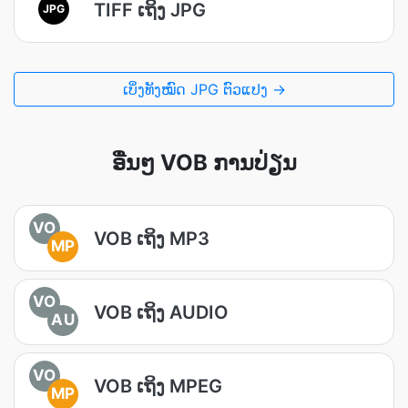
TIFF ເຖິງ JPG
JPG
ເບິ່ງທັງໝົດ JPG ຕົວແປງ →
ອື່ນໆ VOB ການປ່ຽນ
VO
VOB ເຖິງ MP3
MP
VO
VOB ເຖິງ AUDIO
AU
VO
VOB ເຖິງ MPEG
MP