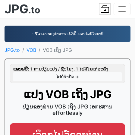
JPG
.to
- ຊື້ໂດເມນຂອງທ່ານຈາກ $2/ປີ. ອອນໄລນ໌ໃນນາທີ.
JPG.to
VOB
VOB ເຖິງ JPG
ແຜນຟຣີ:
1 ການປ່ຽນແປງ / ຊົ່ວໂມງ, 1 ໄຟລ໌ໃນແຕ່ລະຄັ້ງ
ໄປ​ບໍ່​ຈໍາກັດ →
ແປງ VOB ເຖິງ JPG
ປ່ຽນຂອງທ່ານ VOB ເຖິງ JPG ເອ​ກະ​ສານ
effortlessly
ເລືອກໄຟລ໌ຂອງທ່ານ