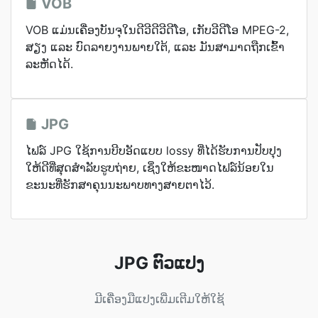
VOB
VOB ແມ່ນ​ເຄື່ອງ​ບັນຈຸ​ໃນ​ດີວີດີ​ວີດີໂອ, ເກັບ​ວີດີໂອ MPEG-2,
ສຽງ ແລະ ບົດ​ລາຍ​ງານ​ພາຍ​ໃຕ້, ແລະ ມັນ​ສາມາດ​ຖືກ​ເຂົ້າ
ລະຫັດ​ໄດ້.
JPG
ໄຟລ໌ JPG ໃຊ້ການບີບອັດແບບ lossy ທີ່ໄດ້ຮັບການປັບປຸງ
ໃຫ້ດີທີ່ສຸດສຳລັບຮູບຖ່າຍ, ເຊິ່ງໃຫ້ຂະໜາດໄຟລ໌ນ້ອຍໃນ
ຂະນະທີ່ຮັກສາຄຸນນະພາບທາງສາຍຕາໄວ້.
JPG ຕົວແປງ
ມີເຄື່ອງມືແປງເພີ່ມເຕີມໃຫ້ໃຊ້