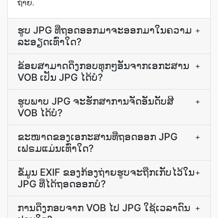
ຖ່າຍ.
ຮູບ JPG ທີ່ຖອດອອກມາຈະອອກມາໃນຄວາມ
+
ລະອຽດເທົ່າໃດ?
ຂ້ອຍສາມາດດຶງກອບທຸກໆອັນຈາກເອກະສານ
+
VOB ເປັນ JPG ໄດ້ບໍ?
ຮູບພາບ JPG ຈະຮັກສາການຈັດອັນດັບສີ
+
VOB ໄດ້ບໍ?
ຂະໜາດຂອງເອກະສານທີ່ຖອດອອກ JPG
+
ເຟຣມແມ່ນເທົ່າໃດ?
ຂໍ້ມູນ EXIF ຂອງ​ກ້ອງຖ່າຍຮູບ​ຈະ​ຖືກ​ເກັບ​ໄວ້​ໃນ
+
JPG ທີ່​ໄດ້​ຖອດ​ອອກ​ບໍ?
ການ​ດຶງ​ກອບ​ຈາກ VOB ໄປ JPG ໃຊ້ເວລາ​ດົນ
+