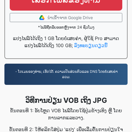
ນໍາເຂົ້າ​ຈາກ Google Drive
*ໄຟລ໌ຖືກລຶບອອກຫຼັງຈາກ 24 ຊົ່ວໂມງ
ແປງໄຟລ໌ໄດ້ເຖິງ 1 GB ໂດຍບໍ່ເສຍຄ່າ, ຜູ້ໃຊ້ Pro ສາມາດ
ແປງໄຟລ໌ໄດ້ເຖິງ 100 GB;
ລົງທະບຽນດຽວນີ້
- ໂດເມນຂອງທ່ານ, ເຮັດໄດ້. ຄວາມເປັນສ່ວນຕົວແລະ DNS ໂດຍບໍ່ເສຍຄ່າ
ລວມ.
ວິທີການປ່ຽນ VOB ເຖິງ JPG
ຂັ້ນຕອນທີ 1: ອັບໂຫຼດ VOB ໄຟລ໌ໂດຍໃຊ້ປຸ່ມຂ້າງເທິງ ຫຼື ໂດຍ
ການລາກແລະວາງ.
ຂັ້ນຕອນທີ 2: ໃຫ້ຄລິກໃສ່ປຸ່ມ 'ແປງ' ເພື່ອເລີ່ມຕົ້ນການປ່ຽນໃຈ