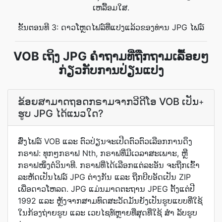
ເຫລື້ອມໃສ.
ຂັ້ນຕອນທີ 3: ດາວໂຫຼດໄຟລ໌ທີ່ແປງແລ້ວຂອງທ່ານ JPG ໄຟລ໌
VOB ເຖິງ JPG ຄຳຖາມທີ່ຖືກຖາມເລື້ອຍໆ
ກ່ຽວກັບການປ່ຽນແປງ
ຂ້ອຍ​ສາມາດ​ຖອດ​ກຣາມ​ຈາກ​ວີດີໂອ VOB ເປັນ​
+
ຮູບ JPG ໄດ້​ແນວໃດ?
ສົ່ງ​ໄຟລ໌ VOB ແລະ ຕົວປ່ຽນຈະເປີດຕົວຕົວເລືອກການ​ດຶງ​
ກຣາຟ: ທຸກໆກຣາຟ Nth, ກຣາຟທີ່​ມີ​ເວລາ​ສະເພາະ, ຫຼື
ກຣາຟໜຶ່ງຕໍ່ວິນາທີ. ກຣາຟທີ່​ໄດ້​ເລືອກ​ແຕ່ລະອັນ ຈະ​ຖືກ​ເຂົ້າ
ລະຫັດ​ເປັນ​ໄຟລ໌ JPG ຕ່າງກັນ ແລະ ຖືກ​ບີບອັດ​ເປັນ ZIP
ເພື່ອ​ດາວໂຫລດ. JPG ແມ່ນມາດຕະຖານ JPEG ຕັ້ງແຕ່ປີ
1992 ແລະ ຫຼັງຈາກສາມທົດສະວັດມັນຍັງເປັນຮູບແບບທີ່ໃຊ້
ໃນກ້ອງຖ່າຍຮູບ ແລະ ເວບໄຊທ໌ຫຼາຍທີ່ສຸດທີ່ໃຊ້ ສຳ ລັບຮູບ