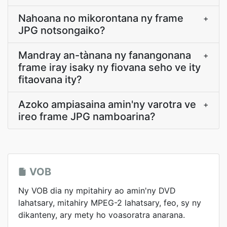
Nahoana no mikorontana ny frame
+
JPG notsongaiko?
Mandray an-tànana ny fanangonana
+
frame iray isaky ny fiovana seho ve ity
fitaovana ity?
Azoko ampiasaina amin'ny varotra ve
+
ireo frame JPG namboarina?
VOB
Ny VOB dia ny mpitahiry ao amin'ny DVD
lahatsary, mitahiry MPEG-2 lahatsary, feo, sy ny
dikanteny, ary mety ho voasoratra anarana.