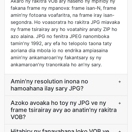
Akaro ny rakitra VOB ary haseho ny mpifidy ny
fakana frame ny mpanova: frame isan-N, frame
amin'ny fotoana voafaritra, na frame iray isan-
segondra. Ho voasoratra ho rakitra JPG miavaka
ny frame tsirairay ary ho voatahiry anaty ZIP ho
azo alaina. JPG no fenitra JPEG nanomboka
tamin'ny 1992, ary efa ho telopolo taona taty
aoriana dia mbola io no endrika ampiasaina
amin'ny ankamaroan'ny fakantsary sy ny
ankamaroan'ny tranonkala ho an'ny sary.
Amin'ny resolution inona no
+
hamoahana ilay sary JPG?
Azoko avoaka ho toy ny JPG ve ny
+
frame tsirairay avy ao anatin'ny rakitra
VOB?
Hitahiry ny fanavahana loko VOB ve
+