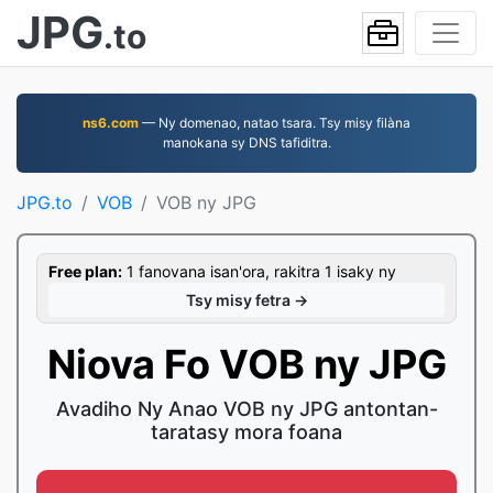
JPG
.to
ns6.com
— Ny domenao, natao tsara. Tsy misy filàna
manokana sy DNS tafiditra.
JPG.to
VOB
VOB ny JPG
Free plan:
1 fanovana isan'ora, rakitra 1 isaky ny
Tsy misy fetra →
Niova Fo VOB ny JPG
Avadiho Ny Anao VOB ny JPG antontan-
taratasy mora foana