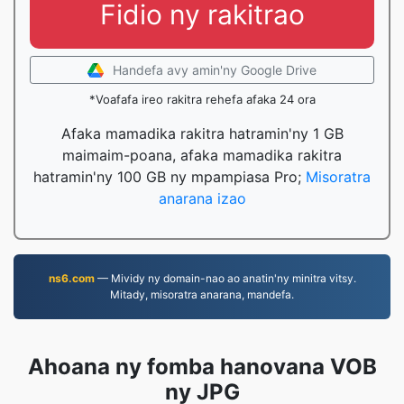
Fidio ny rakitrao
Handefa avy amin'ny Google Drive
*Voafafa ireo rakitra rehefa afaka 24 ora
Afaka mamadika rakitra hatramin'ny 1 GB
maimaim-poana, afaka mamadika rakitra
hatramin'ny 100 GB ny mpampiasa Pro;
Misoratra
anarana izao
ns6.com
— Mividy ny domain-nao ao anatin'ny minitra vitsy.
Mitady, misoratra anarana, mandefa.
Ahoana ny fomba hanovana VOB
ny JPG