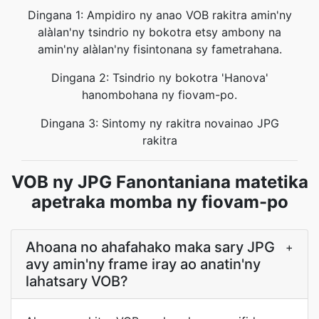
Dingana 1: Ampidiro ny anao VOB rakitra amin'ny
alàlan'ny tsindrio ny bokotra etsy ambony na
amin'ny alàlan'ny fisintonana sy fametrahana.
Dingana 2: Tsindrio ny bokotra 'Hanova'
hanombohana ny fiovam-po.
Dingana 3: Sintomy ny rakitra novainao JPG
rakitra
VOB ny JPG Fanontaniana matetika
apetraka momba ny fiovam-po
Ahoana no ahafahako maka sary JPG
+
avy amin'ny frame iray ao anatin'ny
lahatsary VOB?