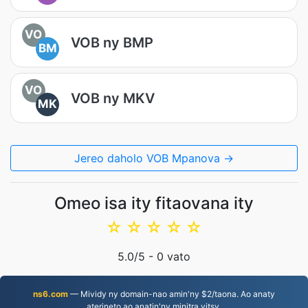
VO
VOB ny BMP
BM
VO
VOB ny MKV
MK
Jereo daholo VOB Mpanova →
Omeo isa ity fitaovana ity
☆
☆
☆
☆
☆
5.0
/5 -
0
vato
ns6.com
— Mividy ny domain-nao amin'ny $2/taona. Ao anaty
aterineto ao anatin'ny minitra vitsy.