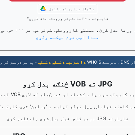
د ګوګل ډرایو نه دننول
*فایلونه د ۲۴ ساعتونو وروسته حذف کیږي
همدا اوس نوم لیکنه وکړئ
د انټرنېټ د شبکې د شبکې
څنګه بدل کړو VOB ته JPG
دریم ګام: خپل بدل شوی ډاونلوډ کړئ JPG فایلونه