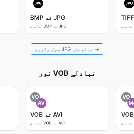
JPG
JPG
BMP ته JPG
بدلوي BMP ته JPG
ټول وګورئ JPG بدلونکي →
نور VOB تبادلې
VO
VO
AV
M
VOB ته AVI
بدلوي VOB ته AVI