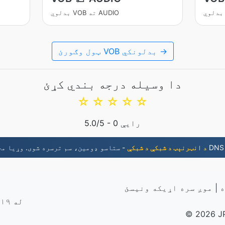
بدلوي VOB ته AUDIO
ټول وګورئ VOB بدلونکي →
دا وسیله درجه بندي کړئ
☆
☆
☆
☆
☆
رایې
0
/5 -
5.0
د انټرنېټ د شبکې د شبکې
ه
|
موږ سره اړیکه ونیسئ
له ۲۰۱۹ کال راهیسې بدل شوي فایلونه
© 2026 J