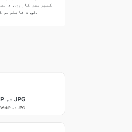
کمپریشن کاروي، د بصر
کې د فایلونو کوچنۍ اندازې چمتو کوي.
WebP ته JPG
بدلوي WebP ته JPG