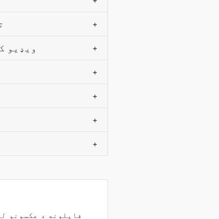
+
څومر
+
ایا زه کولی
+
+
+
+
+