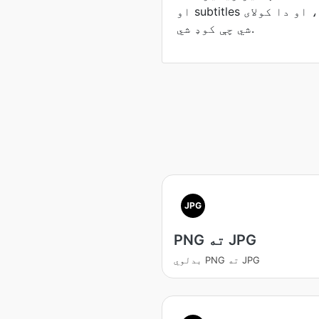
او subtitles د ساتلو د کانټينر دی، او دا کولای
شي چې کوډ شي.
JPG
PNG ته JPG
بدلوي PNG ته JPG