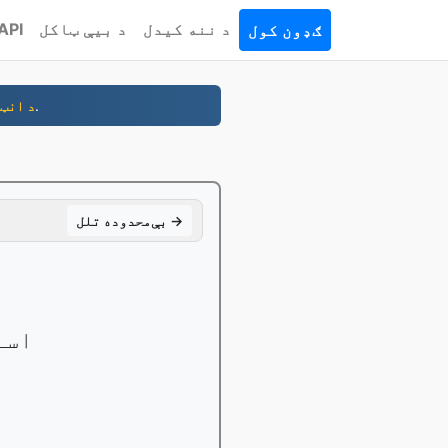
د ننه کیدل
د بیې ټاکل
API
ګډون کول
- په دقیقو کې ستاسو ډومین واخلئ. لټون، راجستر، پیل.
د انټ
بې‌محدوده تلل →
ب
خپل بد