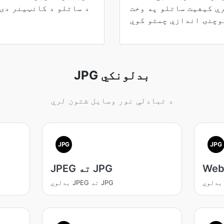
ي کیفیت ساتلو په وخت
JPG بدلونکي
د تبادلې نور وسایل شتون لري
JPG
JPG
JPEG ته JPG
بدلوي JPEG ته JPG