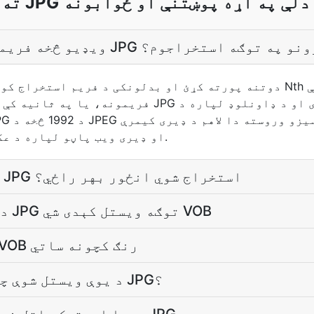
 JPG د تبادلې په اړه پوښتنې او ځوابونه
 ویډیو څخه فریمونه د JPG انځورونو په توګه استخراجوم؟
فریمونه، یا په ثانیه کې یو فریم. هر غوره فریم د G
او ډیری ویب پاڼو لپاره د عکسونو لپاره کارول کیږي.
په کومې پرېکړې کې د JPG استخراج شوي انځور بهر راځي؟
دوتنې نه هر چوکاټ په JPG توګه ويستل کېدی شي VOB
.JPG انځورونه به د VOB رنګ کچونه ساتي
د يوې ويستل شوې چوکاټ دوتنې کچ څه دی JPG؟