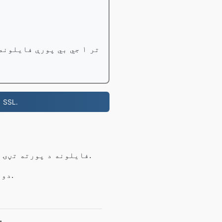
تر ۱ جي بي پورې فایلونه وړیا بدل کړئ، مسلکي کاروونکي کولی شي تر ۱۰۰ جي بي پورې فایلونه بدل کړي؛
- په هر ډومین کې وړیا د WHOIS محرمیت، DNS او SSL.
لومړی ګام: خپل اپلوډ کړئ VOB فایلونه د پورته تڼۍ په کارولو سره یا د کشولو او غورځولو له لارې.
دوهم ګام: د تبادلې پیل کولو لپاره د 'بدلون' تڼۍ کلیک وکړئ.