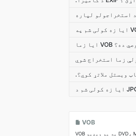
صوصي ده؟
اټ ويستل ملاتړ کوي؟
VOB
VOB په يو ويډيو DVD، MPEG-2 ويډيو، غږيز،