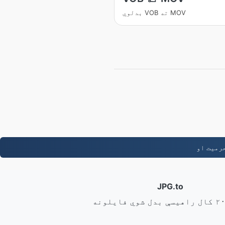
بدلوي VOB ته MOV
JPG.to