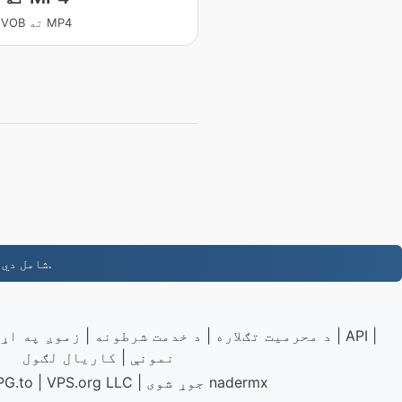
بدلوي VOB ته MP4
- ستاسو ډومین، سم ترسره شوی. وړیا محرمیت او DNS شامل دي.
|
API
|
د محرمیت تګلاره
|
د خدمت شرطونه
|
زموږ په اړ
نمونې
|
کاريال لګول
nadermx
LLC | جوړ شوی
VPS.org
|
PG.to