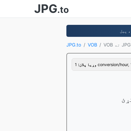
JPG
.to
VOB ته JPG
VOB
JPG.to
1 conversion/hour, 
وړيا پلان: