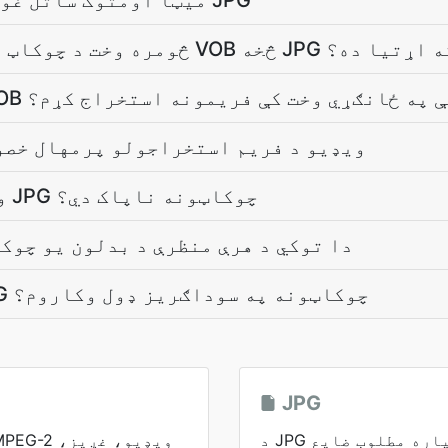
.د کاميرا EXIF ميټا اومتوک ساتل غواړﺉ ؟ JPG
ه وخت د چوکاټ د استخراجولو لپاره VOB څخه JPG ته اړتيا ده؟
 شم په VOB ویډیو کې په ځانګړي وخت کې فریمونه استخراج کړم؟
ایا زما VOB ویډیو د فریم استخراجولو پرمهال خ
ولې زما استخراج شوي JPG چوکاټونه ناپاک دي؟
.دا توکي د هرې منظرې د بدلون يو چوک
ایا زه کولی شم د JPG چوکاټونه په سوداګریز ډول وکاروم؟
JPG
د JPG فایلونه د عکسونو لپاره مطلوب ضایع