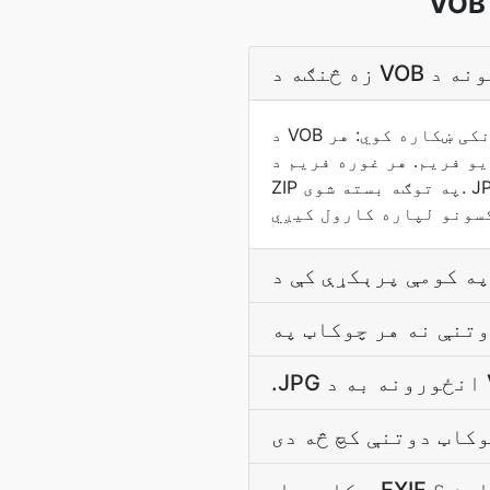
د VOB دوتنه پورته کړئ او بدلونکی د فریم استخراج کونکی ښکاره کوي: هر Nth فریم، په ځانګړي وخت کې
JP دوتنې په توګه کوډ شوی او د ډاونلوډ لپاره د
ZIP په توګه بسته شوی. JPG د 1992 څخه د JPEG معیار دی، او د دریو لسیزو وروسته دا لاهم د ډیری کیمرې