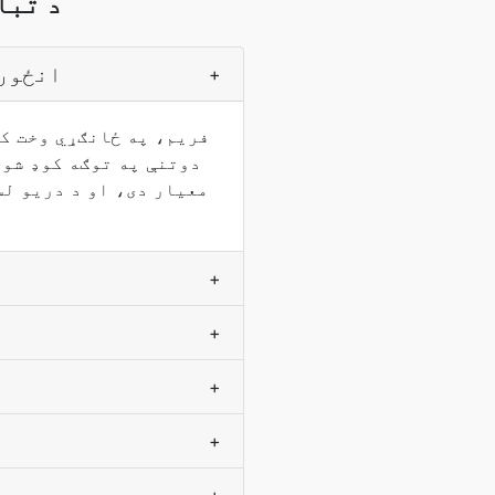
VOB ته
زه څنګه د VOB
+
+
+
+
+