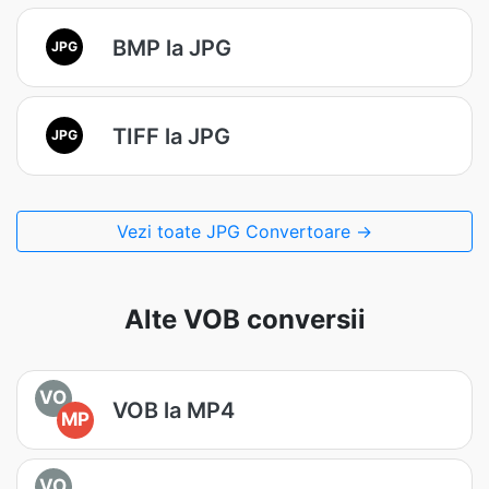
BMP la JPG
JPG
TIFF la JPG
JPG
Vezi toate JPG Convertoare →
Alte VOB conversii
VO
VOB la MP4
MP
VO