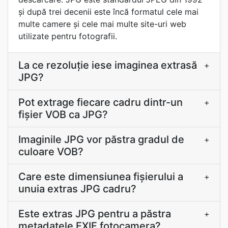
și după trei decenii este încă formatul cele mai
multe camere și cele mai multe site-uri web
utilizate pentru fotografii.
La ce rezoluţie iese imaginea extrasă
+
JPG?
Pot extrage fiecare cadru dintr-un
+
fișier VOB ca JPG?
Imaginile JPG vor păstra gradul de
+
culoare VOB?
Care este dimensiunea fișierului a
+
unuia extras JPG cadru?
Este extras JPG pentru a păstra
+
metadatele EXIF fotocamera?