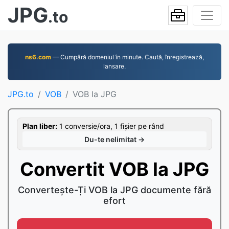
JPG
.to
ns6.com
— Cumpără domeniul în minute. Caută, înregistrează,
lansare.
JPG.to
VOB
VOB la JPG
Plan liber:
1 conversie/ora, 1 fișier pe rând
Du-te nelimitat →
Convertit VOB la JPG
Convertește-Ți VOB la JPG documente fără
efort