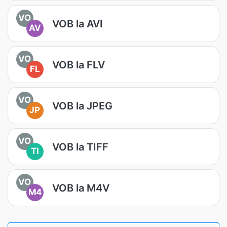
VO
VOB la AVI
AV
VO
VOB la FLV
FL
VO
VOB la JPEG
JP
VO
VOB la TIFF
TI
VO
VOB la M4V
M4