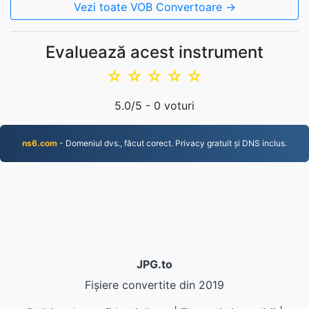
Vezi toate VOB Convertoare →
Evaluează acest instrument
☆
☆
☆
☆
☆
5.0
/5 -
0
voturi
ns6.com
- Domeniul dvs., făcut corect. Privacy gratuit și DNS inclus.
JPG.to
Fișiere convertite din 2019