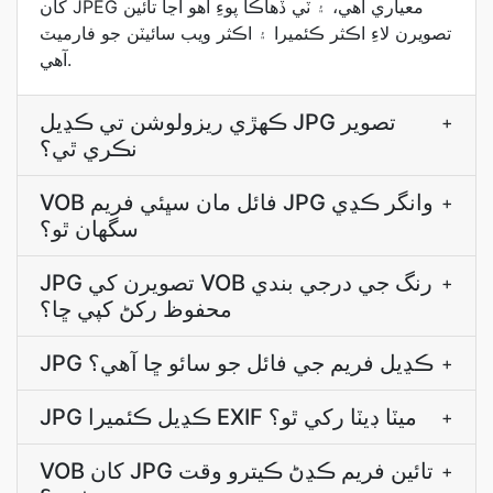
کان JPEG معياري آهي، ۽ ٽي ڏهاڪا پوءِ اهو اڃا تائين
تصويرن لاءِ اڪثر ڪئميرا ۽ اڪثر ويب سائيٽن جو فارميٽ
آهي.
ڪھڙي ريزولوشن تي ڪڍيل JPG تصوير
+
نڪري ٿي؟
VOB فائل مان سڀئي فريم JPG وانگر ڪڍي
+
سگهان ٿو؟
JPG تصويرن کي VOB رنگ جي درجي بندي
+
محفوظ رکڻ کپي ڇا؟
JPG ڪڍيل فريم جي فائل جو سائو ڇا آھي؟
+
JPG ڪڍيل ڪئميرا EXIF ميٽا ڊيٽا رکي ٿو؟
+
VOB کان JPG تائين فريم ڪڍڻ ڪيترو وقت
+