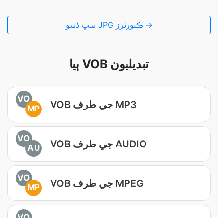
سڀ ڏسو JPG ڪنورٽرز →
ٻيا VOB تبديليون
VO
VOB جي طرف MP3
MP
VO
VOB جي طرف AUDIO
AU
VO
VOB جي طرف MPEG
MP
VO