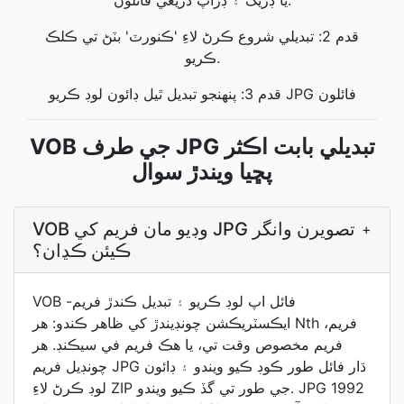
يا ڊريگ ۽ ڊراپ ذريعي فائلون.
قدم 2: تبديلي شروع ڪرڻ لاءِ 'ڪنورٽ' بٽڻ تي ڪلڪ
ڪريو.
قدم 3: پنهنجو تبديل ٿيل ڊائون لوڊ ڪريو JPG فائلون
VOB جي طرف JPG تبديلي بابت اڪثر
پڇيا ويندڙ سوال
VOB وڊيو مان فريم کي JPG تصويرن وانگر
+
ڪيئن ڪڍان؟
VOB فائل اپ لوڊ ڪريو ۽ تبديل ڪندڙ فريم-
ايڪسٽريڪشن چونڊيندڙ کي ظاهر ڪندو: هر Nth فريم،
فريم مخصوص وقت تي، يا هڪ فريم في سيڪنڊ. هر
چونڊيل فريم JPG ڌار فائل طور ڪوڊ ڪيو ويندو ۽ ڊائون
لوڊ ڪرڻ لاءِ ZIP جي طور تي گڏ ڪيو ويندو. JPG 1992