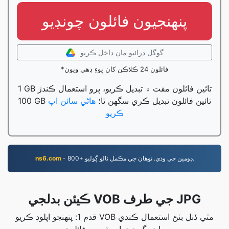
پنھنجيون فائلون چونڊيو
گوگل ڊرائيو مان داخل ڪريو
*فائلون 24 ڪلاڪن کان پوءِ ڊهي ويون
1 GB تائين فائلون مفت ۾ تبديل ڪريو، پرو استعمال ڪندڙ
100 GB تائين فائلون تبديل ڪري سگهن ٿا؛
هاڻي سائن اپ
ڪريو
- 800+ ڊومين جي وڌي. توهان جي مڪمل نالو ڳوليو.
ns6.com
ڪيئن بدلجي VOB جي طرف JPG
قدم 1: پنهنجو اپلوڊ ڪريو VOB مٿي ڏنل بٽڻ استعمال ڪندي