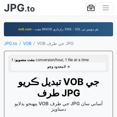
JPG
.to
- مفت WHOIS رازداري، DNS ۽ SSL هر ڊومين تي.
ns6.com
VOB جي طرف JPG
VOB
JPG.to
1 conversion/hour, 1 file at a time
مفت منصوبو:
لامحدود وڃو →
تبديل ڪريو VOB جي
طرف JPG
پنهنجو بدلايو VOB جي طرف JPG آساني سان
دستاويز