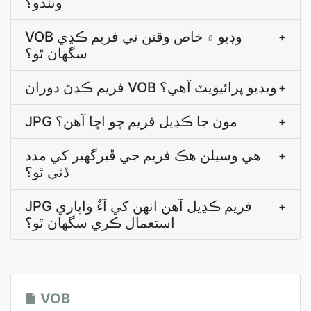
وٺندو؟
VOB وڊيو ۾ خاص وقتن تي فريم ڪڍي
+
سگهان ٿو؟
فريم ڪڍڻ دوران VOB ويڊيو پرائيويٽ آهي؟
+
JPG مون جا ڪڍيل فريم ڇو اڇا آھن؟
+
ھي وسيلن ھڪ فريم جي ڦيرگھير کي مدد
+
ڏئي ٿو؟
JPG فريم ڪڍيل آھن انھن کي آءٌ واپاري
+
استعمال ڪري سگھان ٿو؟
VOB