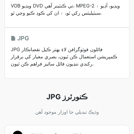
VOB ويڊيو DVD تي ڪنٽينر آھي، MPEG-2 ويڊيو، آڊيو ۽
سبٽيليٽس رکي ٿو، ۽ ان کي ڪوڊ ڪيو وڃي ٿو.
JPG
JPG فائلون فوٽوگرافن لاءِ بهتر ڪيل نقصانڪار
ڪمپريشن استعمال ڪن ٿيون، بصري معيار کي برقرار
رکندي ننڍيون فائل سائيز فراهم ڪن ٿيون.
JPG ڪنورٽرز
وڌيڪ تبديلي جا اوزار موجود آهن