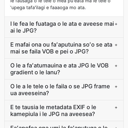
le fausaga o le tele o mea puʻeata ma le tele o
'upega tafaʻilagi e faaaoga mo ata.
I le fea le fuataga o le ata e aveese mai
+
ai le JPG?
E mafai ona ou faʻaputuina soʻo se ata
+
mai se faila VOB e pei o JPG?
O le a faʻatumauina e ata JPG le VOB
+
gradient o le lanu?
O le a le tele o le faila o se JPG frame
+
ua aveeseina?
E te tausia le metadata EXIF o le
+
kamepiula i le JPG na aveesea?