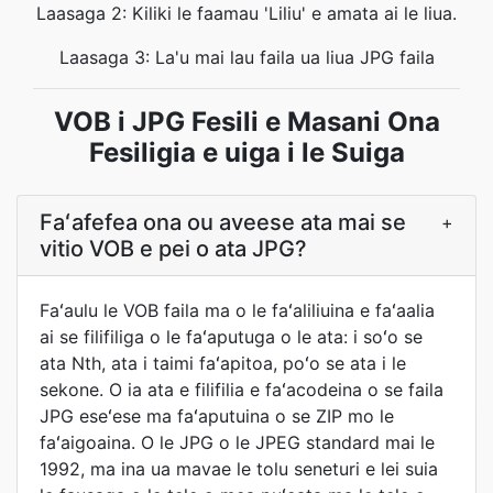
Laasaga 2: Kiliki le faamau 'Liliu' e amata ai le liua.
Laasaga 3: La'u mai lau faila ua liua JPG faila
VOB i JPG Fesili e Masani Ona
Fesiligia e uiga i le Suiga
Faʻafefea ona ou aveese ata mai se
+
vitio VOB e pei o ata JPG?
Faʻaulu le VOB faila ma o le faʻaliliuina e faʻaalia
ai se filifiliga o le faʻaputuga o le ata: i soʻo se
ata Nth, ata i taimi faʻapitoa, poʻo se ata i le
sekone. O ia ata e filifilia e faʻacodeina o se faila
JPG eseʻese ma faʻaputuina o se ZIP mo le
faʻaigoaina. O le JPG o le JPEG standard mai le
1992, ma ina ua mavae le tolu seneturi e lei suia