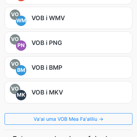
VO
VOB i WMV
WM
VO
VOB i PNG
PN
VO
VOB i BMP
BM
VO
VOB i MKV
MK
Va'ai uma VOB Mea Fa'aliliu →