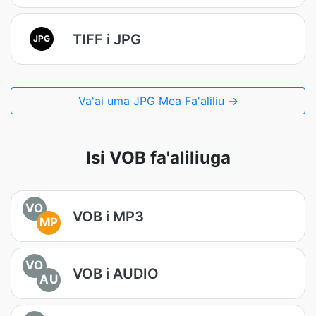
TIFF i JPG
JPG
Va'ai uma JPG Mea Fa'aliliu →
Isi VOB fa'aliliuga
VO
VOB i MP3
MP
VO
VOB i AUDIO
AU