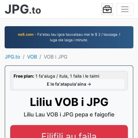
JPG
.to
ns6.com
- Faʻatau lau igoa tauvalaau mai le $ 2 / tausaga. I
luga ole laiga i minute.
JPG.to
VOB
VOB i JPG
Free plan:
1 faʻaiuga / itula, 1 faila i le taimi
E le faʻatapulaʻaina →
Liliu VOB i JPG
Liliu Lau VOB i JPG pepa e faigofie
Filifili au faila