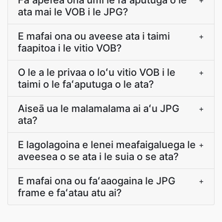
Faʻapefea ona umi le faʻaputuga o le
+
ata mai le VOB i le JPG?
E mafai ona ou aveese ata i taimi
+
faapitoa i le vitio VOB?
O le a le privaa o loʻu vitio VOB i le
+
taimi o le faʻaputuga o le ata?
Aiseā ua le malamalama ai aʻu JPG
+
ata?
E lagolagoina e lenei meafaigaluega le
+
aveesea o se ata i le suia o se ata?
E mafai ona ou faʻaaogaina le JPG
+
frame e faʻatau atu ai?