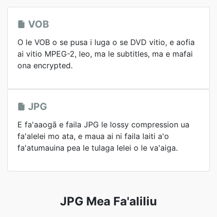
VOB
O le VOB o se pusa i luga o se DVD vitio, e aofia
ai vitio MPEG-2, leo, ma le subtitles, ma e mafai
ona encrypted.
JPG
E fa'aaogā e faila JPG le lossy compression ua
fa'alelei mo ata, e maua ai ni faila laiti a'o
fa'atumauina pea le tulaga lelei o le va'aiga.
JPG Mea Fa'aliliu