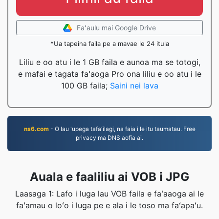
Faʻaulu mai Google Drive
*Ua tapeina faila pe a mavae le 24 itula
Liliu e oo atu i le 1 GB faila e aunoa ma se totogi,
e mafai e tagata faʻaoga Pro ona liliu e oo atu i le
100 GB faila;
Saini nei lava
ns6.com
- O lau 'upega tafaʻilagi, na faia i le itu taumatau. Free
privacy ma DNS aofia ai.
Auala e faaliliu ai VOB i JPG
Laasaga 1: Lafo i luga lau VOB faila e faʻaaoga ai le
faʻamau o loʻo i luga pe e ala i le toso ma faʻapaʻu.