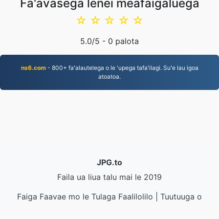
Fa'avasega lenei meafaigaluega
☆
☆
☆
☆
☆
5.0
/5 -
0
palota
ns6.com
- 800+ faʻalautelega o le 'upega tafaʻilagi. Suʻe lau igoa
atoatoa.
JPG.to
Faila ua liua talu mai le 2019
Faiga Faavae mo le Tulaga Faalilolilo
|
Tuutuuga o
Auaunaga
|
Faatatau ia tatou
|
Faafesootai matou
|