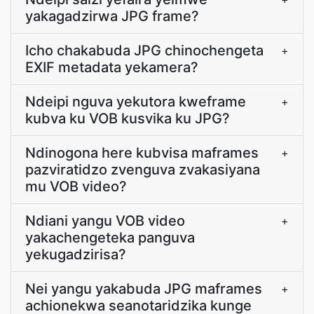
yakagadzirwa JPG frame?
Icho chakabuda JPG chinochengeta
+
EXIF metadata yekamera?
Ndeipi nguva yekutora kweframe
+
kubva ku VOB kusvika ku JPG?
Ndinogona here kubvisa maframes
+
pazviratidzo zvenguva zvakasiyana
mu VOB video?
Ndiani yangu VOB video
+
yakachengeteka panguva
yekugadzirisa?
Nei yangu yakabuda JPG maframes
+
achionekwa seanotaridzika kunge