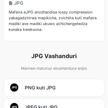
JPG
Mafaira eJPG anoshandisa lossy compression
yakagadzirirwa mapikicha, zvichiita kuti mafaira
madiki ave madiki ukuwo achichengetedza
kunaka kwekuona.
JPG Vashanduri
Mamwe maturusi ekushandura aripo
PNG kuti JPG
JPG
JPEG kuti JPG
JPG