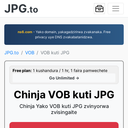
JPG
.to
ns6.com
- Yako domain, yakagadzirirwa zvakanaka. Free
privacy uye DNS zvakabatanidzwa.
JPG.to
VOB
VOB kuti JPG
Free plan:
1 kushandura / 1 hr, 1 faira pamwechete
Go Unlimited →
Chinja VOB kuti JPG
Chinja Yako VOB kuti JPG zvinyorwa
zvisingaite