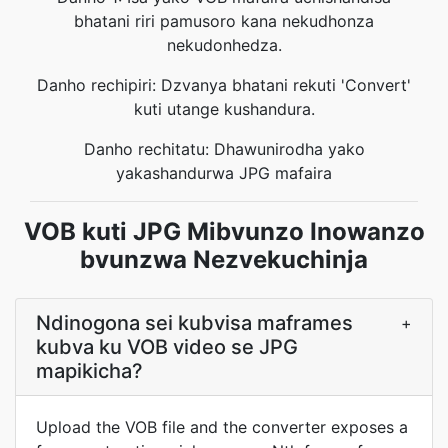
bhatani riri pamusoro kana nekudhonza
nekudonhedza.
Danho rechipiri: Dzvanya bhatani rekuti 'Convert'
kuti utange kushandura.
Danho rechitatu: Dhawunirodha yako
yakashandurwa JPG mafaira
VOB kuti JPG Mibvunzo Inowanzo
bvunzwa Nezvekuchinja
Ndinogona sei kubvisa maframes
+
kubva ku VOB video se JPG
mapikicha?
Upload the VOB file and the converter exposes a