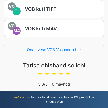
VO
VOB kuti TIFF
TI
VO
VOB kuti M4V
M4
Ona zvese VOB Vashanduri →
Tarisa chishandiso ichi
☆
☆
☆
☆
☆
5.0
/5 -
0
mavhoti
ns6.com
— Tenga zita rako rezita kubva pa$2/gore. Online
munguva pfupi.