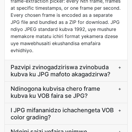
frame-extraction picker: every Nth frame, frames
at specific timestamps, or one frame per second.
Every chosen frame is encoded as a separate
JPG file and bundled as a ZIP for download. JPG
ndiyo JPEG standard kubva 1992, uye mushure
memakore matatu ichiri format yekamera dzese
uye mawebhusaiti ekushandisa emafaira
evhidhiyo.
Pazvipi zvinogadziriswa zvinobuda
+
kubva ku JPG mafoto akagadzirwa?
Ndinogona kubvisa chero frame
+
kubva ku VOB faira se JPG?
I JPG mifananidzo ichachengeta VOB
+
color grading?
Ndeipi saizi yefaira yeimwe
+