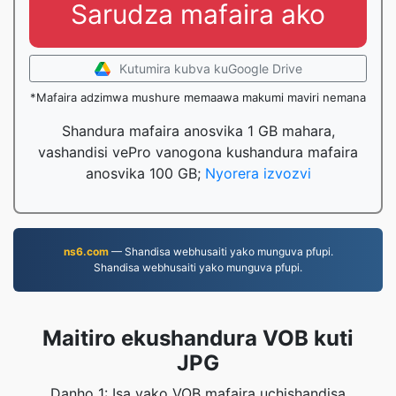
Sarudza mafaira ako
Kutumira kubva kuGoogle Drive
*Mafaira adzimwa mushure memaawa makumi maviri nemana
Shandura mafaira anosvika 1 GB mahara,
vashandisi vePro vanogona kushandura mafaira
anosvika 100 GB;
Nyorera izvozvi
ns6.com
— Shandisa webhusaiti yako munguva pfupi.
Shandisa webhusaiti yako munguva pfupi.
Maitiro ekushandura VOB kuti
JPG
Danho 1: Isa yako VOB mafaira uchishandisa