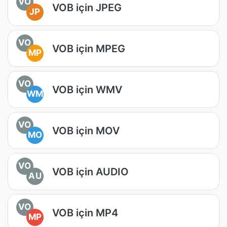
VO
VOB için JPEG
JP
VO
VOB için MPEG
MP
VO
VOB için WMV
WM
VO
VOB için MOV
MO
VO
VOB için AUDIO
AU
VO
VOB için MP4
MP