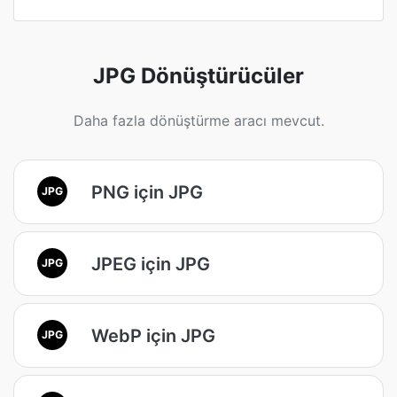
JPG Dönüştürücüler
Daha fazla dönüştürme aracı mevcut.
PNG için JPG
JPG
JPEG için JPG
JPG
WebP için JPG
JPG