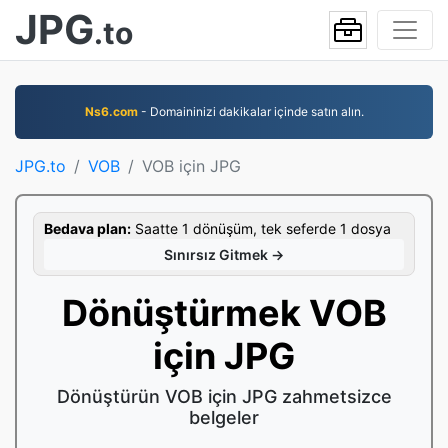
JPG
.to
Ns6.com
- Domaininizi dakikalar içinde satın alın.
JPG.to
VOB
VOB için JPG
Bedava plan:
Saatte 1 dönüşüm, tek seferde 1 dosya
Sınırsız Gitmek →
Dönüştürmek VOB
için JPG
Dönüştürün VOB için JPG zahmetsizce
belgeler