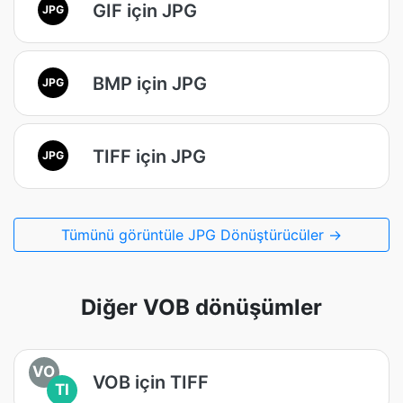
GIF için JPG
JPG
BMP için JPG
JPG
TIFF için JPG
JPG
Tümünü görüntüle JPG Dönüştürücüler →
Diğer VOB dönüşümler
VO
VOB için TIFF
TI