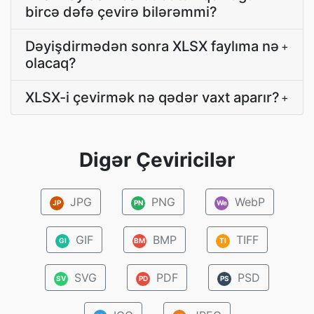
bircə dəfə çevirə bilərəmmi?
Dəyişdirmədən sonra XLSX faylıma nə
+
olacaq?
XLSX-i çevirmək nə qədər vaxt aparır?
+
Digər Çeviricilər
JPG
PNG
WebP
JP
PN
We
GIF
BMP
TIFF
GI
BM
TI
SVG
PDF
PSD
SV
PD
PS