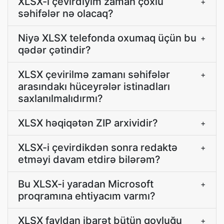
XLSX-i çevirdiyim zaman çoxlu
+
səhifələr nə olacaq?
Niyə XLSX telefonda oxumaq üçün bu
+
qədər çətindir?
XLSX çevirilmə zamanı səhifələr
+
arasındakı hüceyrələr istinadları
saxlanılmalıdırmı?
XLSX həqiqətən ZIP arxividir?
+
XLSX-i çevirdikdən sonra redaktə
+
etməyi davam etdirə bilərəm?
Bu XLSX-i yaradan Microsoft
+
proqramına ehtiyacım varmı?
XLSX fayldan ibarət bütün qovluğu
+