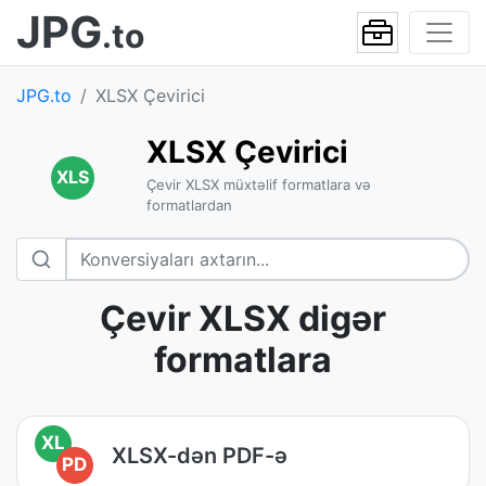
JPG
.to
JPG.to
XLSX Çevirici
XLSX Çevirici
XLS
Çevir XLSX müxtəlif formatlara və
formatlardan
Çevir XLSX digər
formatlara
XL
XLSX-dən PDF-ə
PD