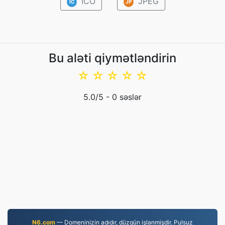
ICO
JPEG
IC
JP
Bu aləti qiymətləndirin
☆
☆
☆
☆
☆
5.0
/5 -
0
səslər
N6.com
— Domeninizin adıdır, düzgün işlənmişdir. Pulsuz