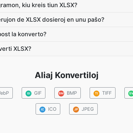
ramon, kiu kreis tiun XLSX?
erujon de XLSX dosieroj en unu paŝo?
post la konverto?
verti XLSX?
Aliaj Konvertiloj
ebP
GIF
BMP
TIFF
GI
BM
TI
S
ICO
JPEG
IC
JP