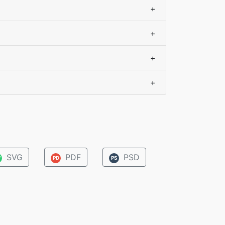
+
+
+
+
SVG
PDF
PSD
V
PD
PS