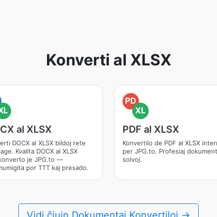
Konverti al XLSX
PD
XL
XL
CX al XLSX
PDF al XLSX
erti DOCX al XLSX bildoj rete
Konvertilo de PDF al XLSX inter
age. Kvalita DOCX al XLSX
per JPG.to. Profesiaj dokument
konverto je JPG.to —
solvoj.
mumigita por TTT kaj presado.
Vidi ĉiujn Dokumentaj Konvertiloj →