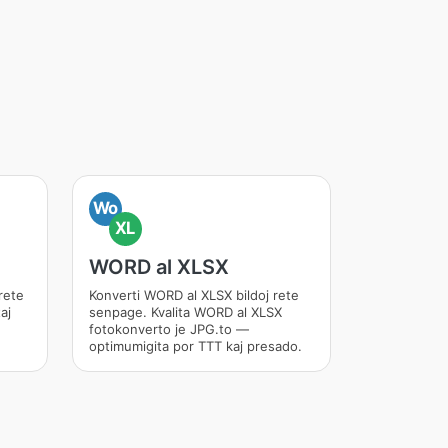
Wo
XL
WORD al XLSX
rete
Konverti WORD al XLSX bildoj rete
aj
senpage. Kvalita WORD al XLSX
fotokonverto je JPG.to —
optimumigita por TTT kaj presado.