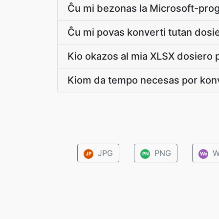
Ĉu mi bezonas la Microsoft-prog
Ĉu mi povas konverti tutan dosi
Kio okazos al mia XLSX dosiero 
Kiom da tempo necesas por kon
JPG
PNG
W
JP
PN
We