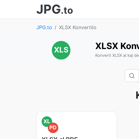
JPG
.to
JPG.to
XLSX Konvertilo
XLSX Konv
XLS
Konverti XLSX al kaj de
XL
PD