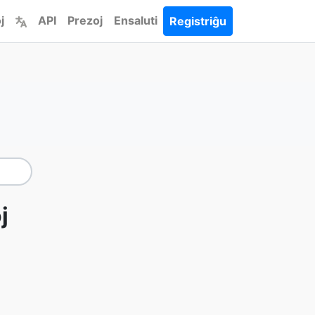
j
API
Prezoj
Ensaluti
Registriĝu
j