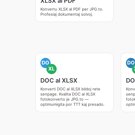
XLSX al PDF
Konvertu XLSX al PDF per JPG.to.
Profesiaj dokumentaj solvoj.
DO
DO
XL
DOC al XLSX
DO
Konverti DOC al XLSX bildoj rete
Konv
senpage. Kvalita DOC al XLSX
senp
fotokonverto je JPG.to —
foto
optimumigita por TTT kaj presado.
opti