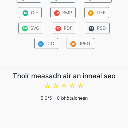
GIF
BMP
TIFF
GI
BM
TI
SVG
PDF
PSD
SV
PD
PS
ICO
JPEG
IC
JP
Thoir measadh air an inneal seo
☆
☆
☆
☆
☆
5.0
/5 -
0
bhòtaichean