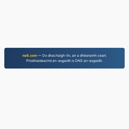
ns6.com
— Do dhachaigh-lìn, air a dhèanamh ceart.
Prìobhaideachd an-asgaidh is DNS an-asgaidh.
JPG.to
Faidhlichean air an tionndadh bho 2019
Poileasaidh Prìobhaideachd
|
Cumhachan Seirbheis
|
Mu ar deidhinn
|
Cuir fios thugainn
|
API
|
Samplaichean
|
Stàlaich an aplacaid
© 2026 JPG.to
|
VPS.org
LLC | Air a dhèanamh le