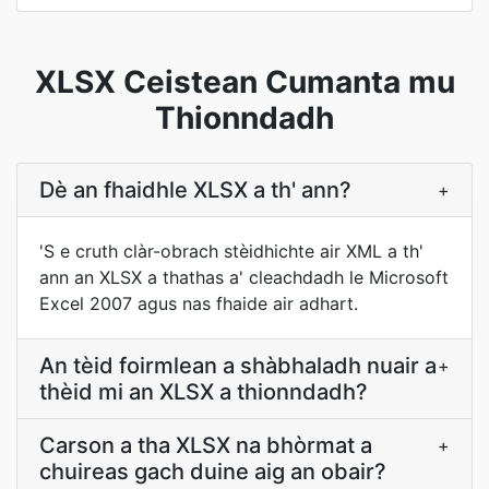
XLSX Ceistean Cumanta mu
Thionndadh
Dè an fhaidhle XLSX a th' ann?
+
'S e cruth clàr-obrach stèidhichte air XML a th'
ann an XLSX a thathas a' cleachdadh le Microsoft
Excel 2007 agus nas fhaide air adhart.
An tèid foirmlean a shàbhaladh nuair a
+
thèid mi an XLSX a thionndadh?
Carson a tha XLSX na bhòrmat a
+
chuireas gach duine aig an obair?