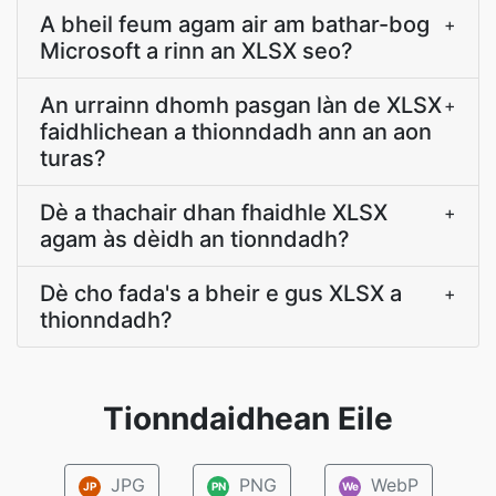
A bheil feum agam air am bathar-bog
+
Microsoft a rinn an XLSX seo?
An urrainn dhomh pasgan làn de XLSX
+
faidhlichean a thionndadh ann an aon
turas?
Dè a thachair dhan fhaidhle XLSX
+
agam às dèidh an tionndadh?
Dè cho fada's a bheir e gus XLSX a
+
thionndadh?
Tionndaidhean Eile
JPG
PNG
WebP
JP
PN
We