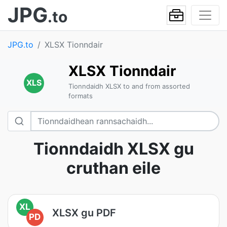
JPG
.to
JPG.to
XLSX Tionndair
XLSX Tionndair
XLS
Tionndaidh XLSX to and from assorted
formats
Tionndaidh XLSX gu
cruthan eile
XL
XLSX gu PDF
PD