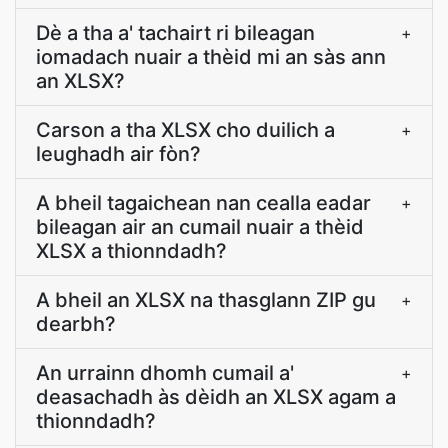
Dè a tha a' tachairt ri bileagan
+
iomadach nuair a thèid mi an sàs ann
an XLSX?
Carson a tha XLSX cho duilich a
+
leughadh air fòn?
A bheil tagaichean nan cealla eadar
+
bileagan air an cumail nuair a thèid
XLSX a thionndadh?
A bheil an XLSX na thasglann ZIP gu
+
dearbh?
An urrainn dhomh cumail a'
+
deasachadh às dèidh an XLSX agam a
thionndadh?