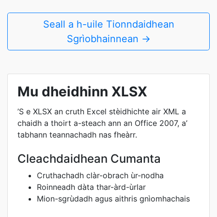
Seall a h-uile Tionndaidhean
Sgrìobhainnean →
Mu dheidhinn XLSX
’S e XLSX an cruth Excel stèidhichte air XML a
chaidh a thoirt a-steach ann an Office 2007, a’
tabhann teannachadh nas fheàrr.
Cleachdaidhean Cumanta
Cruthachadh clàr-obrach ùr-nodha
Roinneadh dàta thar-àrd-ùrlar
Mion-sgrùdadh agus aithris gnìomhachais