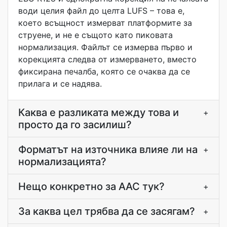
води целия файл до целта LUFS – това е,
което всъщност измерват платформите за
струене, и не е същото като пиковата
нормализация. Файлът се измерва първо и
корекцията следва от измерването, вместо
фиксирана печалба, която се очаква да се
прилага и се надява.
Каква е разликата между това и
+
просто да го засилиш?
Форматът на източника влияе ли на
+
нормализацията?
Нещо конкретно за ААС тук?
+
За каква цел трябва да се засягам?
+