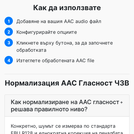
Как да използвате
Добавяне на вашия AAC audio файл
1
Конфигурирайте опциите
2
Кликнете върху бутона, за да започнете
3
обработката
Изтеглете обработената AAC file
4
Нормализация AAC Гласност ЧЗВ
Как нормализиране на AAC гласност
+
решава правилното ниво?
Конкретно, шумът се измерва по стандарта
EBU R128 и еднократна корекция на печалбата