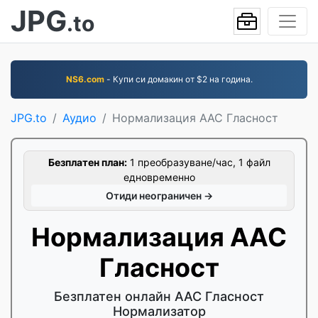
JPG
.to
NS6.com
- Купи си домакин от $2 на година.
JPG.to
Аудио
Нормализация AAC Гласност
Безплатен план:
1 преобразуване/час, 1 файл
едновременно
Отиди неограничен →
Нормализация AAC
Гласност
Безплатен онлайн AAC Гласност
Нормализатор