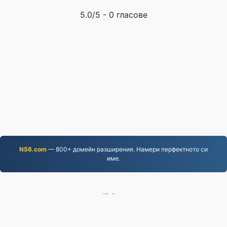
5.0
/5 -
0
гласове
NS6.com
— 800+ домейн разширения. Намери перфектното си
име.
JPG.to
Файлове, конвертирани от 2019 г. насам