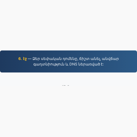
6. էջ
— Ձեր սեփական դոմենը, ճիշտ անել, անվճար
գաղտնիություն և DNS ներառված է:
JPG.to
2019 թվականից ի վեր փոխարկված ֆայլեր
Գաղտնիության քաղաքականություն
|
Ծառայության պայմաններ
|
Մեր մասին
|
Կապ
մեզ հետ
|
API
|
Օրինակ
|
Տեղադրել ծրագրեր
© 2026 JPG.to
|
VPS.org
LLC | Պատրաստված է