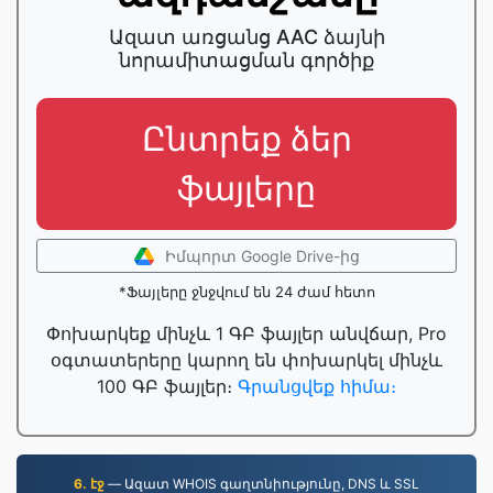
Ազատ առցանց AAC ձայնի
նորամիտացման գործիք
Ընտրեք ձեր
ֆայլերը
Իմպորտ Google Drive-ից
*Ֆայլերը ջնջվում են 24 ժամ հետո
Փոխարկեք մինչև 1 ԳԲ ֆայլեր անվճար, Pro
օգտատերերը կարող են փոխարկել մինչև
100 ԳԲ ֆայլեր։
Գրանցվեք հիմա։
6. էջ
— Ազատ WHOIS գաղտնիությունը, DNS և SSL