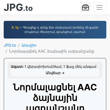
JPG
.to
6. էջ
— Գնացեք և գնեք ձեր սեփական դոմենը մի քանի
րոպեում։ Փնտրում, գրանցում, սկսում։
JPG.to
Աուդիո
Նորմալացնել AAC ձայնային ազդանշանը
Ազատ:
1 վերափոխում/ժամ, 1 ֆայլ մեկ անգամ
Անվճար →
Նորմալացնել AAC
ձայնային
ազդանշանը