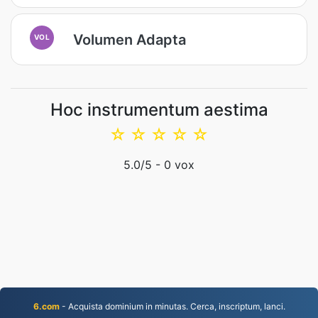
Volumen Adapta
VOL
Hoc instrumentum aestima
☆
☆
☆
☆
☆
5.0
/5 -
0
vox
6.com
- Acquista dominium in minutas. Cerca, inscriptum, lanci.