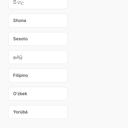
සිංහල
Shona
Sesoto
தமிழ்
Filipino
O'zbek
Yorùbá