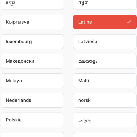
ಕನ್ನಡ
កម្ពុជា
Кыргызча
Latine
luxembourg
Latviešu
Македонски
മലയാളം
Melayu
Malti
Nederlands
norsk
Polskie
پخوانی