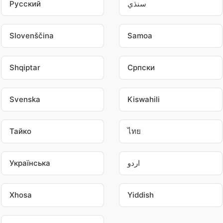
Pусский
سنڌي
Slovenščina
Samoa
Shqiptar
Српски
Svenska
Kiswahili
Тайко
ไทย
Українська
اردو
Xhosa
Yiddish