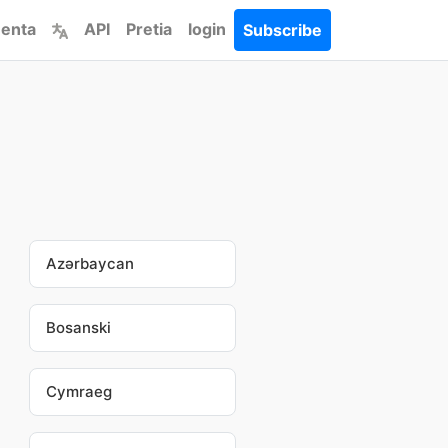
menta
API
Pretia
login
Subscribe
Azərbaycan
Bosanski
Cymraeg