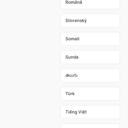
Română
Slovenský
Somali
Sunda
తెలుగు
Türk
Tiếng Việt