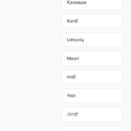
Қазақша
Kurdî
Lietuvių
Maori
मराठी
नेपाल
ਪੰਜਾਬੀ