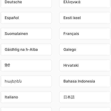
Deutsche
Ελληνικά
Español
Eesti keel
Suomalainen
Français
Gàidhlig na h-Alba
Galego
हिंदी
Hrvatski
հայերեն
Bahasa Indonesia
Italiano
日本語