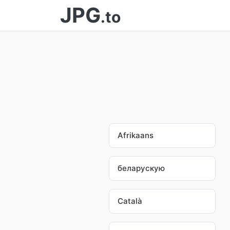
JPG
.to
Afrikaans
беларускую
Català