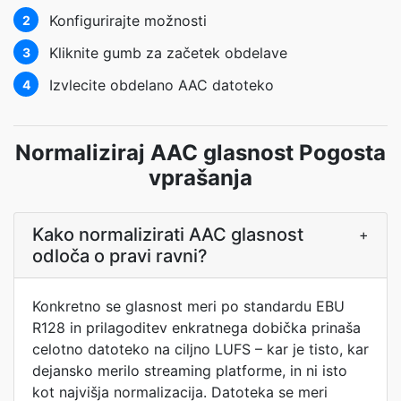
Konfigurirajte možnosti
2
Kliknite gumb za začetek obdelave
3
Izvlecite obdelano AAC datoteko
4
Normaliziraj AAC glasnost Pogosta
vprašanja
Kako normalizirati AAC glasnost
+
odloča o pravi ravni?
Konkretno se glasnost meri po standardu EBU
R128 in prilagoditev enkratnega dobička prinaša
celotno datoteko na ciljno LUFS – kar je tisto, kar
dejansko merilo streaming platforme, in ni isto
kot najvišja normalizacija. Datoteka se meri