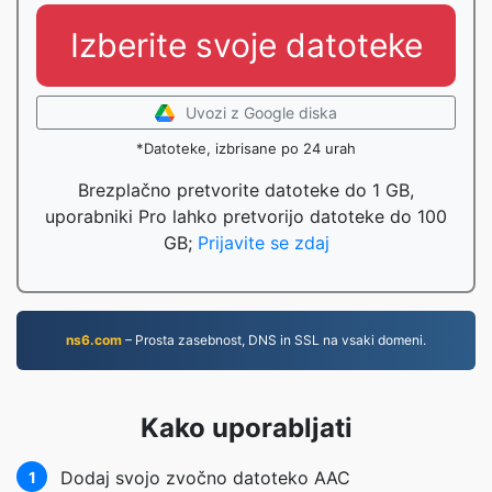
Izberite svoje datoteke
Uvozi z Google diska
*Datoteke, izbrisane po 24 urah
Brezplačno pretvorite datoteke do 1 GB,
uporabniki Pro lahko pretvorijo datoteke do 100
GB;
Prijavite se zdaj
ns6.com
– Prosta zasebnost, DNS in SSL na vsaki domeni.
Kako uporabljati
Dodaj svojo zvočno datoteko AAC
1