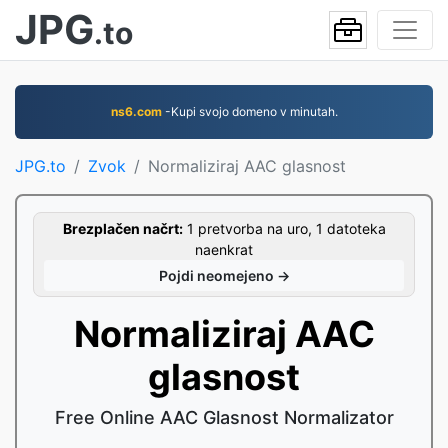
JPG
.to
ns6.com
-Kupi svojo domeno v minutah.
JPG.to
Zvok
Normaliziraj AAC glasnost
Brezplačen načrt:
1 pretvorba na uro, 1 datoteka
naenkrat
Pojdi neomejeno →
Normaliziraj AAC
glasnost
Free Online AAC Glasnost Normalizator