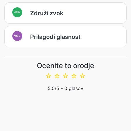
Združi zvok
JOIN
Prilagodi glasnost
VOL
Ocenite to orodje
☆
☆
☆
☆
☆
5.0
/5 -
0
glasov