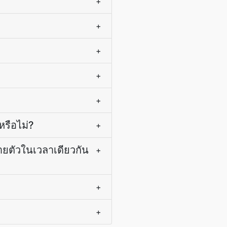
+
+
+
+
+
รือไม่?
+
ายตัวในเวลาเดียวกัน
+
+
+