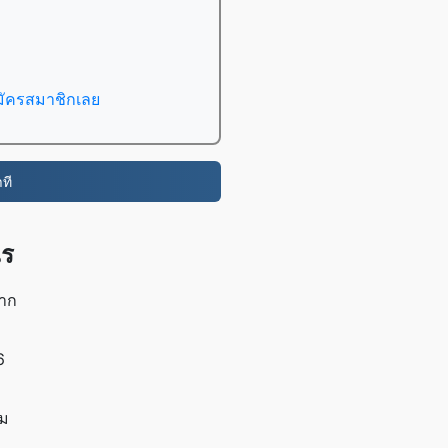
มัครสมาชิกเลย
ที
ไร
หาก
6
่ม