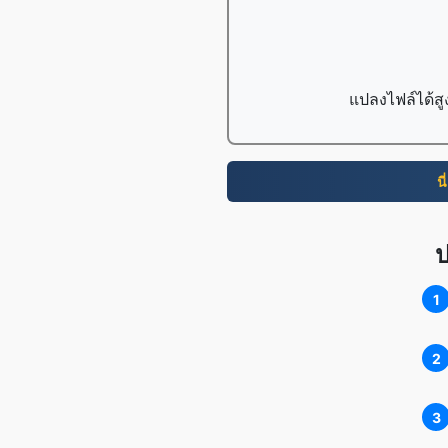
แปลงไฟล์ได้สู
นี
ป
1
2
3