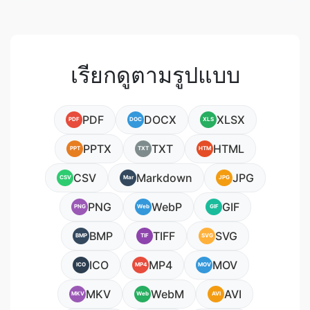
เรียกดูตามรูปแบบ
PDF
DOCX
XLSX
PDF
DOC
XLS
PPTX
TXT
HTML
PPT
TXT
HTM
CSV
Markdown
JPG
CSV
Mar
JPG
PNG
WebP
GIF
PNG
Web
GIF
BMP
TIFF
SVG
BMP
TIF
SVG
ICO
MP4
MOV
ICO
MP4
MOV
MKV
WebM
AVI
MKV
Web
AVI