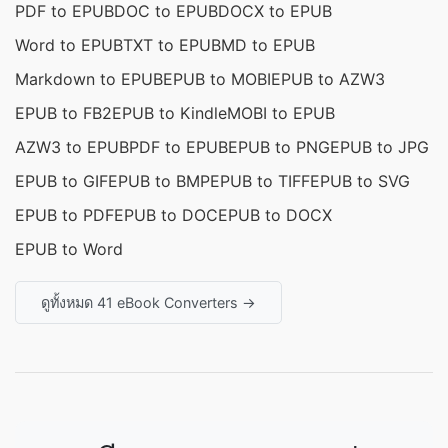
PDF to EPUB
DOC to EPUB
DOCX to EPUB
Word to EPUB
TXT to EPUB
MD to EPUB
Markdown to EPUB
EPUB to MOBI
EPUB to AZW3
EPUB to FB2
EPUB to Kindle
MOBI to EPUB
AZW3 to EPUB
PDF to EPUB
EPUB to PNG
EPUB to JPG
EPUB to GIF
EPUB to BMP
EPUB to TIFF
EPUB to SVG
EPUB to PDF
EPUB to DOC
EPUB to DOCX
EPUB to Word
ดูทั้งหมด 41 eBook Converters →