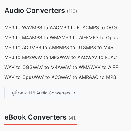
Audio Converters
(116)
MP3 to WAV
MP3 to AAC
MP3 to FLAC
MP3 to OGG
MP3 to M4A
MP3 to WMA
MP3 to AIFF
MP3 to Opus
MP3 to AC3
MP3 to AMR
MP3 to DTS
MP3 to M4R
MP3 to MP2
WAV to MP3
WAV to AAC
WAV to FLAC
WAV to OGG
WAV to M4A
WAV to WMA
WAV to AIFF
WAV to Opus
WAV to AC3
WAV to AMR
AAC to MP3
ดูทั้งหมด 116 Audio Converters →
eBook Converters
(41)