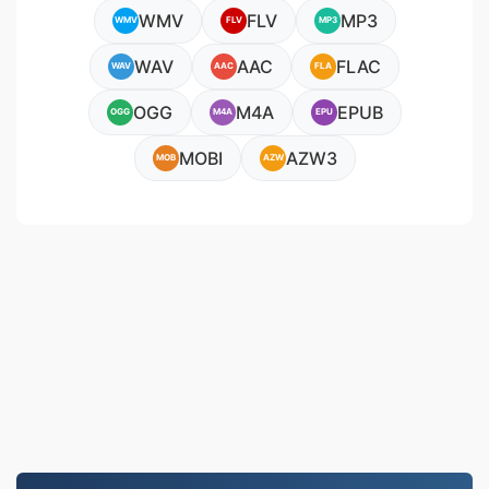
WMV
FLV
MP3
WMV
FLV
MP3
WAV
AAC
FLAC
WAV
AAC
FLA
OGG
M4A
EPUB
OGG
M4A
EPU
MOBI
AZW3
MOB
AZW