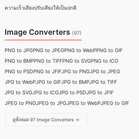
ความเร็วเสียง
ปรับเสียงให้เป็นปกติ
Image Converters
(97)
PNG to JPG
PNG to JPEG
PNG to WebP
PNG to GIF
PNG to BMP
PNG to TIFF
PNG to SVG
PNG to ICO
PNG to PSD
PNG to JFIF
JPG to PNG
JPG to JPEG
JPG to WebP
JPG to GIF
JPG to BMP
JPG to TIFF
JPG to SVG
JPG to ICO
JPG to PSD
JPG to JFIF
JPEG to PNG
JPEG to JPG
JPEG to WebP
JPEG to GIF
ดูทั้งหมด 97 Image Converters →