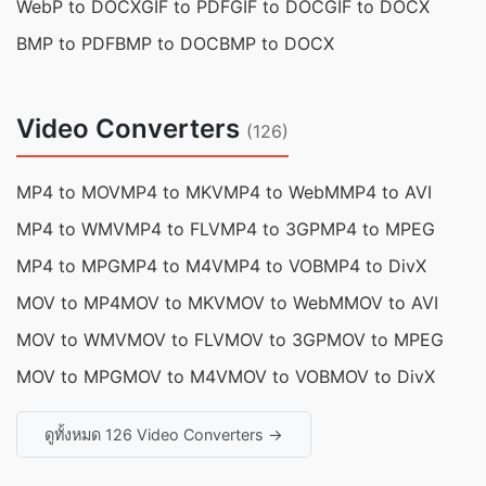
WebP to DOCX
GIF to PDF
GIF to DOC
GIF to DOCX
BMP to PDF
BMP to DOC
BMP to DOCX
Video Converters
(126)
MP4 to MOV
MP4 to MKV
MP4 to WebM
MP4 to AVI
MP4 to WMV
MP4 to FLV
MP4 to 3GP
MP4 to MPEG
MP4 to MPG
MP4 to M4V
MP4 to VOB
MP4 to DivX
MOV to MP4
MOV to MKV
MOV to WebM
MOV to AVI
MOV to WMV
MOV to FLV
MOV to 3GP
MOV to MPEG
MOV to MPG
MOV to M4V
MOV to VOB
MOV to DivX
ดูทั้งหมด 126 Video Converters →