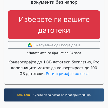
документи без напор
Изберете ги вашите
датотеки
Внесување од Google драјв
*Датотеките се бришат по 24 часа
Конвертирајте до 1 GB датотеки бесплатно, Pro
корисниците можат да конвертираат до 100
GB датотеки;
Регистрирајте се сега
ns6. com
- Купете си го домот од 2 долари годишно.