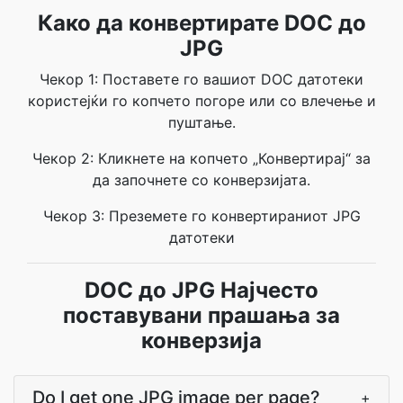
Како да конвертирате DOC до
JPG
Чекор 1: Поставете го вашиот DOC датотеки
користејќи го копчето погоре или со влечење и
пуштање.
Чекор 2: Кликнете на копчето „Конвертирај“ за
да започнете со конверзијата.
Чекор 3: Преземете го конвертираниот JPG
датотеки
DOC до JPG Најчесто
поставувани прашања за
конверзија
Do I get one JPG image per page?
+