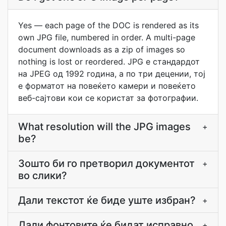
Yes — each page of the DOC is rendered as its
own JPG file, numbered in order. A multi-page
document downloads as a zip of images so
nothing is lost or reordered. JPG е стандардот
на JPEG од 1992 година, а по три децении, тој
е форматот на повеќето камери и повеќето
веб-сајтови кои се користат за фотографии.
What resolution will the JPG images
+
be?
Зошто би го претворил документот
+
во слики?
Дали текстот ќе биде уште избран?
+
Дали фонтовите ќе бидат исправно
+