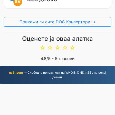
SV
Прикажи ги сите DOC Конвертори →
Оценете ја оваа алатка
☆
☆
☆
☆
☆
4.8
/5 -
5
гласови
ns6. com
— Слободна приватност на WHOIS, DNS и SSL на секој
домен.