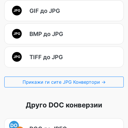
GIF до JPG
JPG
BMP до JPG
JPG
TIFF до JPG
JPG
Прикажи ги сите JPG Конвертори →
Друго DOC конверзии
DO