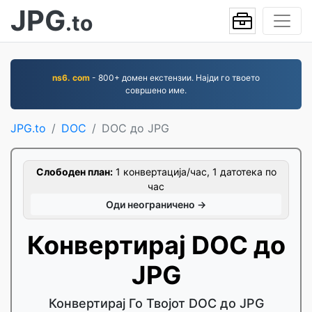
JPG
.to
ns6. com
- 800+ домен екстензии. Најди го твоето
совршено име.
JPG.to
DOC
DOC до JPG
Слободен план:
1 конвертација/час, 1 датотека по
час
Оди неограничено →
Конвертирај DOC до
JPG
Конвертирај Го Твојот DOC до JPG