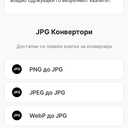
воедно одржувајќи го визуелниот квалитет.
JPG Конвертори
Достапни се повеќе алатки за конверзија
PNG до JPG
JPG
JPEG до JPG
JPG
WebP до JPG
JPG