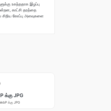
ளுக்கு உகந்ததாக இழப்பு
கின்றன, காட்சி தரத்தை
ல் சிறிய கோப்பு அளவுகளை
 க்கு JPG
 WebP க்கு JPG