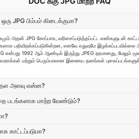
DOC க்கு JPG மாற்ற FAQ
 ஒரு JPG பிம்பம் கிடைக்குமா?
ும் அதன் JPG கோப்பாக, வரிசைப்படுத்தப்பட்ட எண்களுடன் காட்டப்
்களாக பதிவிறக்கப்படுகின்றன, எனவே எதுவுமே இழக்கப்படவில்லை அ
PG என்பது 1992 ஆம் ஆண்டில் இருந்து JPEG தரமானது, மேலும் மூன
ேமராக்கள் மற்றும் பெரும்பாலான இணைய தளங்கள் புகைப்படங்களுக்
ரைதள அளவு என்ன?
ை படங்களாக மாற்ற வேண்டும்?
மா?
யாக காட்டப்படுமா?