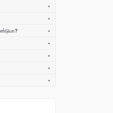
+
+
ேண்டுமா?
+
+
+
+
+