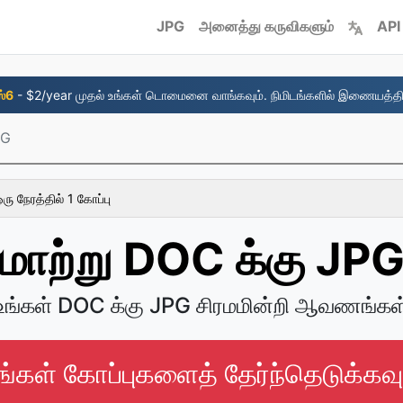
JPG
அனைத்து கருவிகளும்
API
ஸ்6
- $2/year முதல் உங்கள் டொமைனை வாங்கவும். நிமிடங்களில் இணையத்தி
PG
ரு நேரத்தில் 1 கோப்பு
மாற்று DOC க்கு JP
உங்கள் DOC க்கு JPG சிரமமின்றி ஆவணங்கள
ங்கள் கோப்புகளைத் தேர்ந்தெடுக்கவு