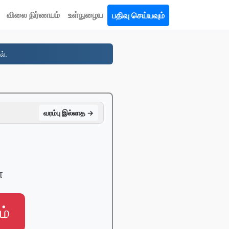
விலை நிர்ணயம்
உள்நுழைய
பதிவு செய்யவும்
ல்.
வரம்பு இல்லாத →
G
்
ம்