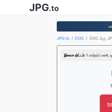
JPG
.to
எ
JPG.to
DOC
DOC க்கு J
இலவச திட்டம்:
1 மாற்றம்/ மணி, ஒ
உ