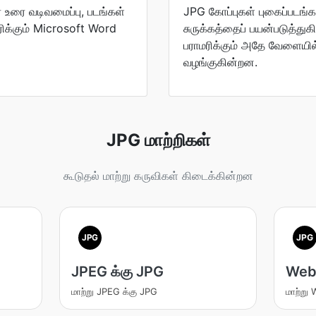
 உரை வடிவமைப்பு, படங்கள்
JPG கோப்புகள் புகைப்படங்க
்கும் Microsoft Word
சுருக்கத்தைப் பயன்படுத்து
பராமரிக்கும் அதே வேளையி
வழங்குகின்றன.
JPG மாற்றிகள்
கூடுதல் மாற்று கருவிகள் கிடைக்கின்றன
JPG
JPG
JPEG க்கு JPG
WebP
மாற்று JPEG க்கு JPG
மாற்று