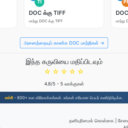
TI
P
DOC க்கு TIFF
DOC
மாற்று DOC க்கு TIFF
மாற்று
அனைத்தையும் காண்க DOC மாற்றிகள் →
இந்த கருவியை மதிப்பிடவும்
☆
☆
☆
☆
☆
4.8
/5 -
5
வாக்குகள்
எஸ்6
- 800+ கள விரிவாக்கங்கள். உங்கள் சரியான பெயர் கண்டுபிடிக்க.
தனியுரிமைக் கொள்கை
|
சேவை
AP