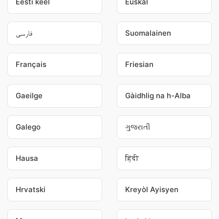
Eesti keel
Euskal
فارسی
Suomalainen
Français
Friesian
Gaeilge
Gàidhlig na h-Alba
Galego
ગુજરાતી
Hausa
हिंदी
Hrvatski
Kreyòl Ayisyen