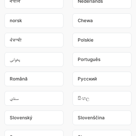
नेपाल
Nederlands
norsk
Chewa
ਪੰਜਾਬੀ
Polskie
پخوانی
Português
Română
Pусский
سنڌي
සිංහල
Slovenský
Slovenščina