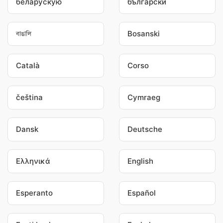
беларускую
български
বাঙালি
Bosanski
Català
Corso
čeština
Cymraeg
Dansk
Deutsche
Ελληνικά
English
Esperanto
Español