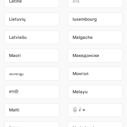
Latine
ລາວ
Lietuvių
luxembourg
Latviešu
Malgache
Maori
Македонски
മലയാളം
Монгол
मराठी
Melayu
Malti
မြန်မာ