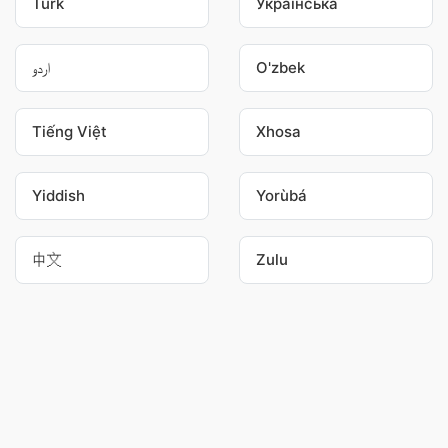
Türk
Українська
اردو
O'zbek
Tiếng Việt
Xhosa
Yiddish
Yorùbá
中文
Zulu