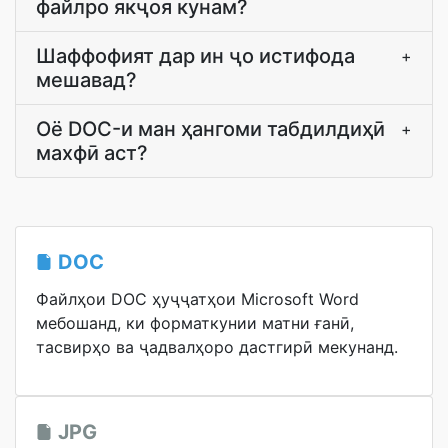
файлро якҷоя кунам?
Шаффофият дар ин ҷо истифода
+
мешавад?
Оё DOC-и ман ҳангоми табдилдиҳӣ
+
махфӣ аст?
DOC
Файлҳои DOC ҳуҷҷатҳои Microsoft Word
мебошанд, ки форматкунии матни ғанӣ,
тасвирҳо ва ҷадвалҳоро дастгирӣ мекунанд.
JPG