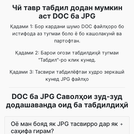
Чӣ тавр табдил додан мумкин
аст DOC ба JPG
Қадами 1: Бор кардани шумо DOC файлҳоро бо
истифода аз тугмаи боло ё бо кашолакунӣ ва
партофтан.
Қадами 2: Барои оғози табдилдиҳӣ тугмаи
"Табдил"-ро клик кунед.
Қадами 3: Тасвири табдилёфтаи худро зеркашӣ
кунед JPG файлҳо
DOC ба JPG Саволҳои зуд-зуд
додашаванда оид ба табдилдиҳӣ
Оё ман бояд як JPG тасвирро дар як
+
саҳифа гирам?