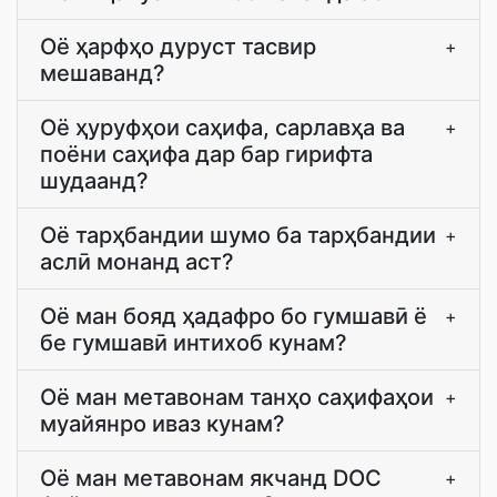
Оё ҳарфҳо дуруст тасвир
+
мешаванд?
Оё ҳуруфҳои саҳифа, сарлавҳа ва
+
поёни саҳифа дар бар гирифта
шудаанд?
Оё тарҳбандии шумо ба тарҳбандии
+
аслӣ монанд аст?
Оё ман бояд ҳадафро бо гумшавӣ ё
+
бе гумшавӣ интихоб кунам?
Оё ман метавонам танҳо саҳифаҳои
+
муайянро иваз кунам?
Оё ман метавонам якчанд DOC
+