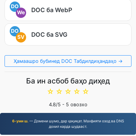
DO
DOC ба WebP
We
DO
DOC ба SVG
SV
Ҳамаашро бубинед DOC Табдилдиҳандаҳо →
Ба ин асбоб баҳо диҳед
☆
☆
☆
☆
☆
4.8
/5 -
5
овозхо
6-уми ш.
— Домени шумо, дар ҳақиқат. Махфияти озод ва DNS
дохил карда шудааст.