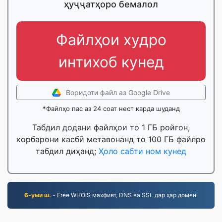
ҳуҷҷатҳоро бемалол
Файлҳои худро
интихоб кунед
Воридоти файл аз Google Drive
*Файлҳо пас аз 24 соат нест карда шуданд
Табдил додани файлҳои то 1 ГБ ройгон,
корбарони касбӣ метавонанд то 100 ГБ файлро
табдил диҳанд;
Ҳоло сабти ном кунед
6-уми ш.
- Free WHOIS махфият, DNS ва SSL дар ҳар домен.