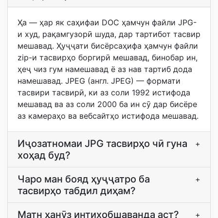
Ҳа — ҳар як саҳифаи DOC ҳамчун файли JPG-
и худ, рақамгузорӣ шуда, дар тартибот тасвир
мешавад. Ҳуҷҷати бисёрсаҳифа ҳамчун файли
zip-и тасвирҳо боргирӣ мешавад, бинобар ин,
ҳеҷ чиз гум намешавад ё аз нав тартиб дода
намешавад. JPEG (англ. JPEG) — формати
тасвири тасвирӣ, ки аз соли 1992 истифода
мешавад ва аз соли 2000 ба ин сӯ дар бисёре
аз камераҳо ва вебсайтҳо истифода мешавад.
Иҷозатномаи JPG тасвирҳо чӣ гуна
+
хоҳад буд?
Чаро ман бояд ҳуҷҷатро ба
+
тасвирҳо табдил диҳам?
Матн ҳанӯз интихобшаванда аст?
+