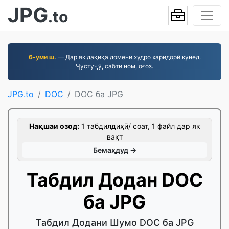
JPG
.to
6-уми ш.
— Дар як дақиқа домени худро харидорӣ кунед.
Ҷустуҷӯ, сабти ном, оғоз.
JPG.to
DOC
DOC ба JPG
Нақшаи озод:
1 табдилдиҳӣ/ соат, 1 файл дар як
вақт
Бемаҳдуд →
Табдил Додан DOC
ба JPG
Табдил Додани Шумо DOC ба JPG