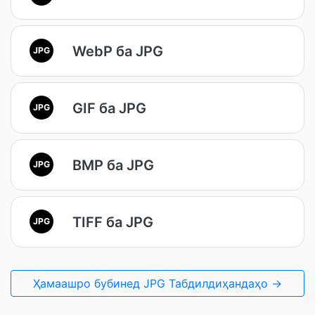
WebP ба JPG
JPG
GIF ба JPG
JPG
BMP ба JPG
JPG
TIFF ба JPG
JPG
Ҳамаашро бубинед JPG Табдилдиҳандаҳо →