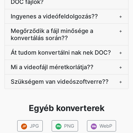
DOC fájlok?
Ingyenes a videófeldolgozás??
+
Megőrződik a fájl minősége a
+
konvertálás során??
Át tudom konvertálni nak nek DOC?
+
Mi a videofájl méretkorlátja??
+
Szükségem van videószoftverre??
+
Egyéb konverterek
JPG
PNG
WebP
JP
PN
We