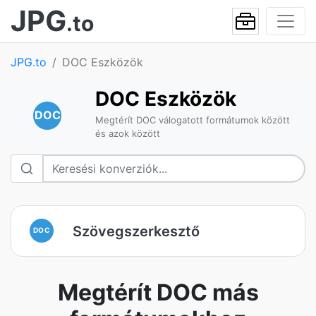
JPG
.to
JPG.to
DOC Eszközök
DOC Eszközök
DOC
Megtérít DOC válogatott formátumok között
és azok között
Szövegszerkesztő
DOC
Megtérít DOC más