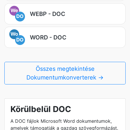
We
WEBP - DOC
DO
Wo
WORD - DOC
DO
Összes megtekintése
Dokumentumkonverterek →
Körülbelül DOC
A DOC fájlok Microsoft Word dokumentumok,
amelyek támogatják a gazdag szövegformázást,