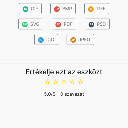
GIF
BMP
TIFF
GI
BM
TI
SVG
PDF
PSD
SV
PD
PS
ICO
JPEG
IC
JP
Értékelje ezt az eszközt
☆
☆
☆
☆
☆
5.0
/5 -
0
szavazat