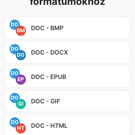
formátumokhoz
DO
DOC - BMP
BM
DO
DOC - DOCX
DO
DO
DOC - EPUB
EP
DO
DOC - GIF
GI
DO
DOC - HTML
HT