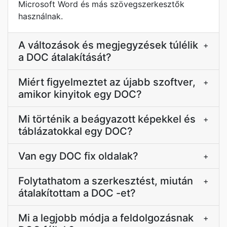
Microsoft Word és más szövegszerkesztők
használnak.
A változások és megjegyzések túlélik
+
a DOC átalakítását?
Miért figyelmeztet az újabb szoftver,
+
amikor kinyitok egy DOC?
Mi történik a beágyazott képekkel és
+
táblázatokkal egy DOC?
Van egy DOC fix oldalak?
+
Folytathatom a szerkesztést, miután
+
átalakítottam a DOC -et?
Mi a legjobb módja a feldolgozásnak
+