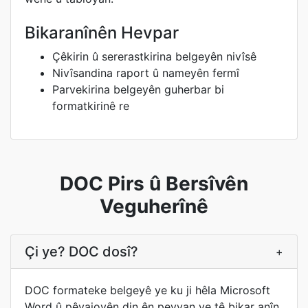
Bikaranînên Hevpar
Çêkirin û sererastkirina belgeyên nivîsê
Nivîsandina raport û nameyên fermî
Parvekirina belgeyên guherbar bi
formatkirinê re
DOC Pirs û Bersîvên
Veguherînê
Çi ye? DOC dosî?
+
DOC formateke belgeyê ye ku ji hêla Microsoft
Word û pêvajoyên din ên peyvan ve tê bikar anîn.