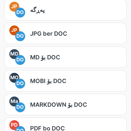
JP
پەڕگە
DO
JP
JPG ber DOC
DO
MD
MD بۆ DOC
DO
MO
MOBI بۆ DOC
DO
Ma
MARKDOWN بۆ DOC
DO
PD
PDF bo DOC
DO