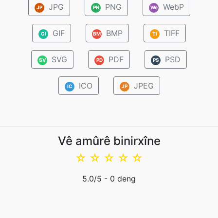
JPG
PNG
WebP
JP
PN
We
GIF
BMP
TIFF
GI
BM
TI
SVG
PDF
PSD
SV
PD
PS
ICO
JPEG
IC
JP
Vê amûrê binirxîne
☆
☆
☆
☆
☆
5.0
/5 -
0
deng