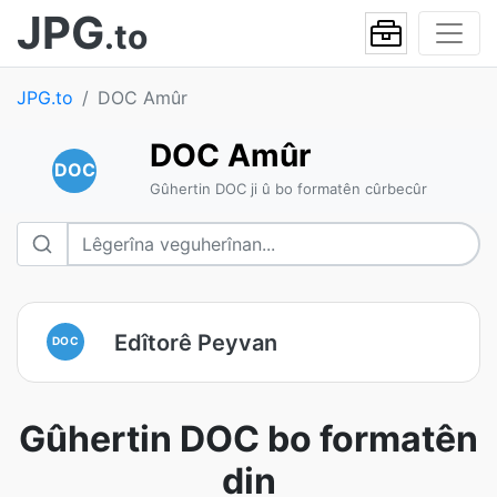
JPG
.to
JPG.to
DOC Amûr
DOC Amûr
DOC
Gûhertin DOC ji û bo formatên cûrbecûr
Edîtorê Peyvan
DOC
Gûhertin DOC bo formatên
din