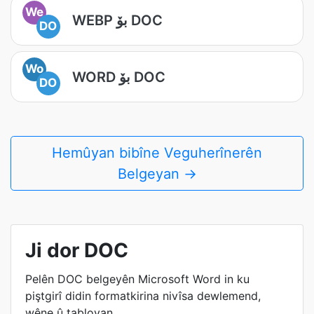
We
WEBP بۆ DOC
DO
Wo
WORD بۆ DOC
DO
Hemûyan bibîne Veguherînerên
Belgeyan →
Ji dor DOC
Pelên DOC belgeyên Microsoft Word in ku
piştgirî didin formatkirina nivîsa dewlemend,
wêne û tabloyan.