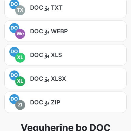
DO
DOC بۆ TXT
TX
DO
DOC بۆ WEBP
We
DO
DOC بۆ XLS
XL
DO
DOC بۆ XLSX
XL
DO
DOC بۆ ZIP
ZI
Veguherîne bo DOC