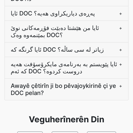
ئایا DOC پەڕەی دیاریکراوی هەیە؟
+
ئایا من هێشتا دەبێت فۆڕمەکانی نوێ
+
بمێنمەوە وەک DOC؟
ئایا گرنگە کە DOC زیاتر لە سی ساڵە؟
+
ئایا پێویستم بە بەرنامەى مایکرۆسۆفت هەیە
+
کە ئەم DOC دروست کردوە؟
Awayê çêtirîn ji bo pêvajoykirinê çi ye
+
DOC pelan?
Veguherînerên Din