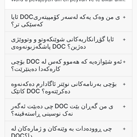
ئایا DOCی من وەک یەکە لەسەر کۆمپیتەری
+
کەسێکی تر؟
ئایا گۆڕانکاریەکانی شوێنکەوتو و وتووێژی
+
پاشگەزبونەوەی DOC دەژین؟
بۆچی DOC ئەو شێوازەیە کە هەموو کەس لە
+
کارەکەدا دەینێرێت؟
بۆچی بەرنامەکانی نوێتر ئاگادارم دەکەنەوە
+
کاتێک DOC دەکرێتەوە؟
چی دەبێت ئەگەر DOC ی من گەڕان بێت
+
نەک نوسینی ڕاستەقینە؟
چی ڕوودەدات بە وێنەکان و ژمارەکان لە
+
DOCدا؟