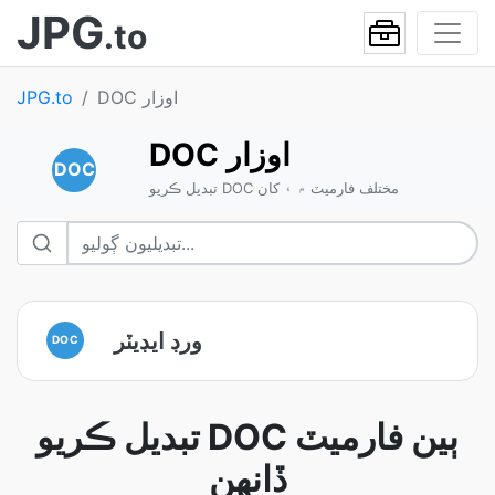
JPG
.to
DOC اوزار
JPG.to
DOC اوزار
DOC
تبديل ڪريو DOC مختلف فارميٽ ۾ ۽ کان
ورڊ ايڊيٽر
DOC
تبديل ڪريو DOC ٻين فارميٽ
ڏانهن