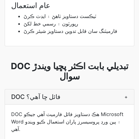
عام استعمال
ٽيڪسٽ دستاويز ٺاهڻ ۽ ايڊٽ ڪرڻ
رپورٽون ۽ رسمي خط لکڻ
فارميٽنگ سان قابل تدوين دستاويز شيئر ڪرڻ
DOC تبديلي بابت اڪثر پڇيا ويندڙ
سوال
DOC فائل ڇا آھي؟
+
DOC هڪ دستاويز فائل فارميٽ آهي جيڪو Microsoft
Word ۽ ٻين ورڊ پروسيسرز پاران استعمال ڪيو ويندو
آهي.