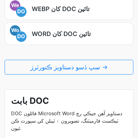
We
WEBP کان DOC تائين
DO
Wo
WORD کان DOC تائين
DO
سڀ ڏسو دستاويز ڪنورٽرز →
بابت DOC
DOC فائلون Microsoft Word دستاويز آهن جيڪي رچ
ٽيڪسٽ فارميٽنگ، تصويرون ۽ ٽيبلن کي سپورٽ ڪن
ٿيون.