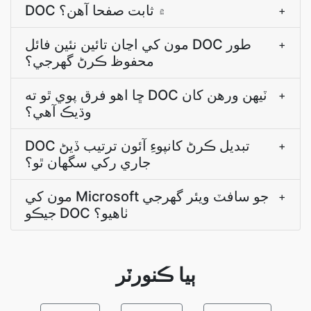
DOC ۾ ثابت صفحا آھن؟
+
مون کي اڃان تائين نئين فائل DOC طور
+
محفوظ ڪرڻ گهرجي؟
ڇا اھو فرق پوي ٿو ته DOC ٽيھن ورھن کان
+
وڌيڪ آھي؟
DOC تبديل ڪرڻ کانپوءِ آئون ترتيب ڏيڻ
+
جاري رکي سگهان ٿو؟
مون کي Microsoft جو سافٽ ويئر گھرجي
+
جيڪو DOC ٺاهيو؟
ٻيا ڪنورٽر