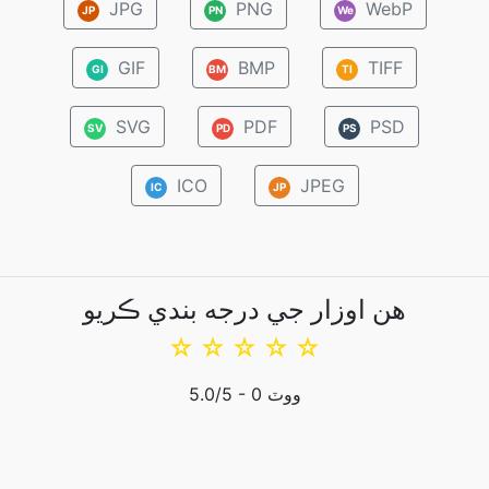
JPG
PNG
WebP
JP
PN
We
GIF
BMP
TIFF
GI
BM
TI
SVG
PDF
PSD
SV
PD
PS
ICO
JPEG
IC
JP
هن اوزار جي درجه بندي ڪريو
☆
☆
☆
☆
☆
ووٽ
0
/5 -
5.0