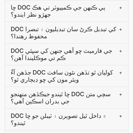
ڇا DOC ٻي ڪنھن جي ڪمپيوٽر تي ھڪ
+
جھڙو نظر ايندو؟
DOC کي تبديل ڪرڻ سان تبديليون ۽ تبصرا
+
محفوظ رھندا؟
DOC جي فارميٽ ڇو آهي جنھن کي سڀئي
+
ڪم تي موڪليندا آھن؟
جڏھن آءٌ DOC کوليان ٿو تڏھن نئون سافٽ
+
ويئر مون کي ڇو ڊيڄاري ٿو؟
ڇا ٿيندو جيڪڏھن منھنجو DOC سچي متن
+
جي بدران اسڪين آھي؟
DOC ۾ داخل ٿيل تصويرن ۽ ٽيبلن جو ڇا
+
ٿيندو؟