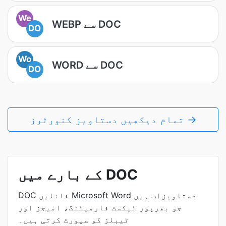
We
WEBP سے DOC
DO
Wo
WORD سے DOC
DO
تمام دیکھیں دستاویز کنورٹرز →
کے بارے میں DOC
DOC فائلیں Microsoft Word دستاویزات ہیں
جو بھرپور ٹیکسٹ فارمیٹنگ، امیجز اور
ٹیبلز کو سپورٹ کرتی ہیں۔