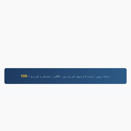
- منٹ میں اپنے ڈومین خریدیں. تلاش، رجسٹر، شروع.
100
JPG.to
فائلیں 2019 سے تبدیل کی گئیں۔
رازداری کی پالیسی
|
سروس کی شرائط
|
ہمارے بارے
مثالیں
|
|
API
|
میں
|
ہم سے رابطہ کریں۔