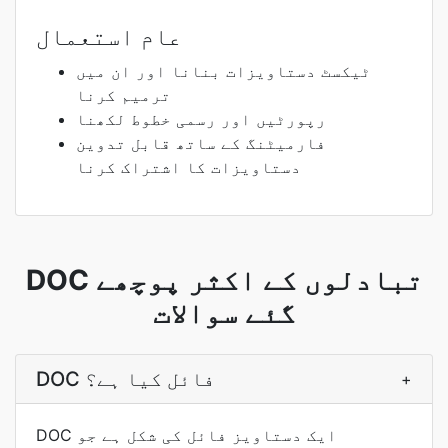
عام استعمال
ٹیکسٹ دستاویزات بنانا اور ان میں
ترمیم کرنا
رپورٹیں اور رسمی خطوط لکھنا
فارمیٹنگ کے ساتھ قابل تدوین
دستاویزات کا اشتراک کرنا
DOC تبادلوں کے اکثر پوچھے
گئے سوالات
DOC فائل کیا ہے؟
+
DOC ایک دستاویز فائل کی شکل ہے جو