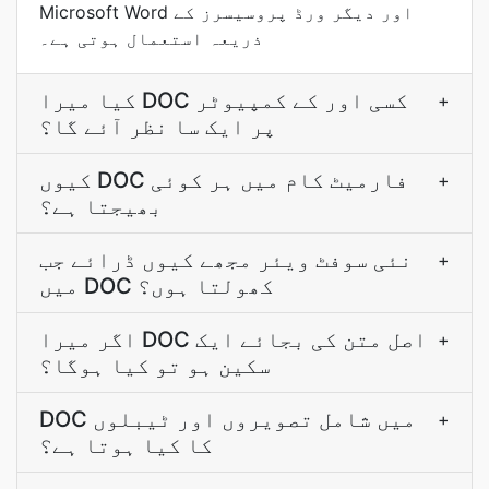
Microsoft Word اور دیگر ورڈ پروسیسرز کے
ذریعہ استعمال ہوتی ہے۔
کیا میرا DOC کسی اور کے کمپیوٹر
+
پر ایک سا نظر آئے گا؟
کیوں DOC فارمیٹ کام میں ہر کوئی
+
بھیجتا ہے؟
نئی سوفٹ ویئر مجھے کیوں ڈرائے جب
+
میں DOC کھولتا ہوں؟
اگر میرا DOC اصل متن کی بجائے ایک
+
سکین ہو تو کیا ہوگا؟
DOC میں شامل تصویروں اور ٹیبلوں
+
کا کیا ہوتا ہے؟