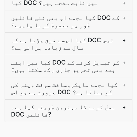
کیا DOC میں ثابت صفحے ہیں؟
+
کیا مجھے اب بھی نئی فائلیں DOC کے
+
طور پر محفوظ کرنا چاہیے؟
کیا اس سے فرق پڑتا ہے کہ DOC تیس
+
سال سے زیادہ پرانی ہے؟
کیا میں اپنے DOC کو تبدیل کرنے کے
+
بعد بھی تحریر جاری رکھ سکتا ہوں؟
کیا مجھے مایکروسافٹ سوفٹ ویئر کی
+
ضرورت ہے جو اس DOC کو بناتا ہے؟
عمل کرنے کا بہترین طریقہ کیا ہے۔
+
DOC فائلیں?