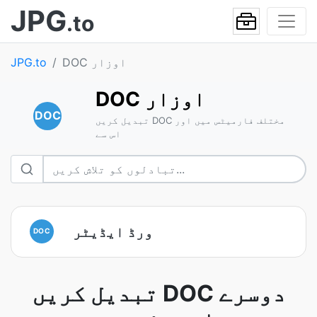
JPG
.to
DOC اوزار
JPG.to
DOC اوزار
DOC
تبدیل کریں DOC مختلف فارمیٹس میں اور
اس سے
ورڈ ایڈیٹر
DOC
تبدیل کریں DOC دوسرے