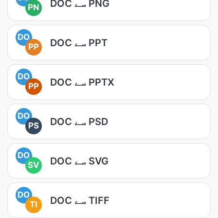
DOC سے PNG
PN
DO
DOC سے PPT
PP
DO
DOC سے PPTX
PP
DO
DOC سے PSD
PS
DO
DOC سے SVG
SV
DO
DOC سے TIFF
TI