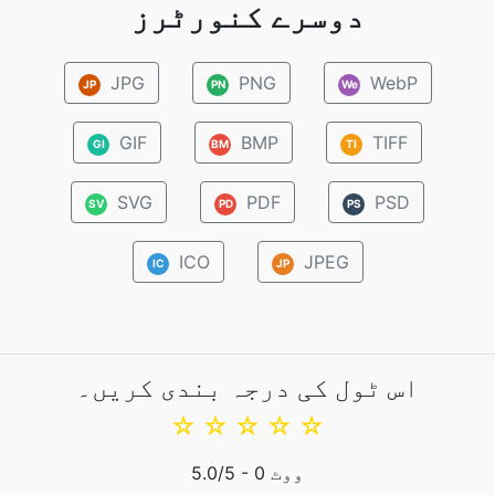
دوسرے کنورٹرز
JPG
PNG
WebP
JP
PN
We
GIF
BMP
TIFF
GI
BM
TI
SVG
PDF
PSD
SV
PD
PS
ICO
JPEG
IC
JP
اس ٹول کی درجہ بندی کریں۔
☆
☆
☆
☆
☆
ووٹ
0
/5 -
5.0