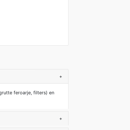
+
utte feroarje, filters) en
+