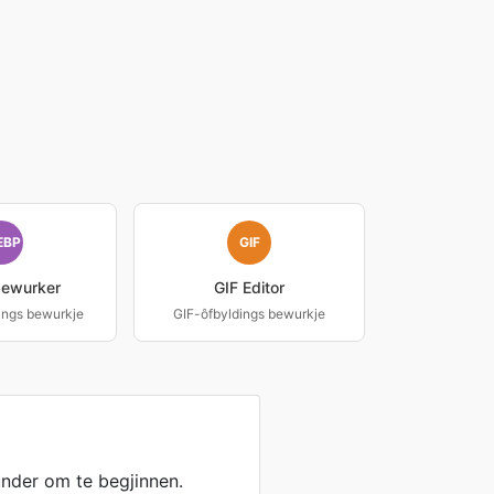
EBP
GIF
ewurker
GIF Editor
ings bewurkje
GIF-ôfbyldings bewurkje
ûnder om te begjinnen.