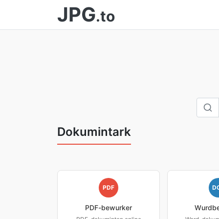
JPG
.to
Dokumintark
PDF
D
PDF-bewurker
Wurdbe