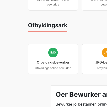
PDF-dokuminten online
Word-dokumi
bewurkje
bewu
Ofbyldingsark
IMG
J
Ofbyldingsbewurker
JPG-be
Ofbyldings online bewurkje
JPG-ôfbyldi
Oer Bewurker a
Bewurkje jo bestannen online