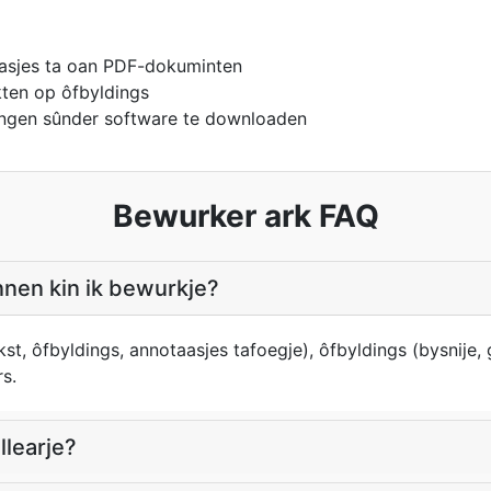
aasjes ta oan PDF-dokuminten
kten op ôfbyldings
ingen sûnder software te downloaden
Bewurker ark FAQ
nen kin ik bewurkje?
t, ôfbyldings, annotaasjes tafoegje), ôfbyldings (bysnije, gr
s.
llearje?