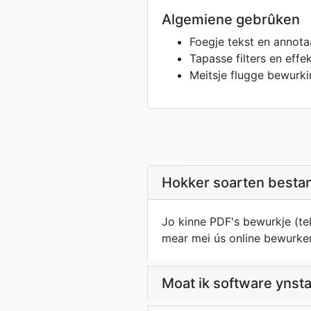
Algemiene gebrûken
Foegje tekst en annot
Tapasse filters en effe
Meitsje flugge bewurk
Hokker soarten bestan
Jo kinne PDF's bewurkje (teks
mear mei ús online bewurker
Moat ik software ynsta