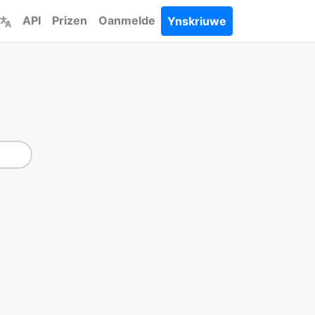
API
Prizen
Oanmelde
Ynskriuwe