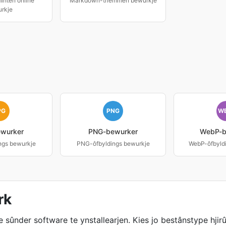
nten online
Markdown-triemmen bewurkje
rkje
PG
PNG
W
wurker
PNG-bewurker
WebP-b
ngs bewurkje
PNG-ôfbyldings bewurkje
WebP-ôfbyld
rk
 sûnder software te ynstallearjen. Kies jo bestânstype hjir