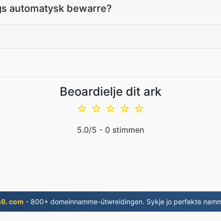
s automatysk bewarre?
Beoardielje dit ark
☆
☆
☆
☆
☆
5.0
/5 -
0
stimmen
s6. com
- 800+ domeinnamme-útwreidingen. Sykje jo perfekte nam