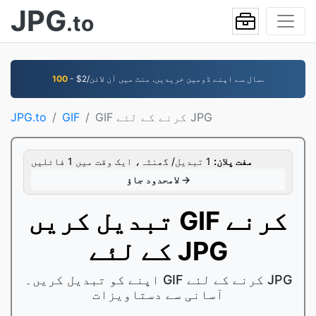
JPG
.to
- $2/سال سے اپنے ڈومین خریدیں. منٹ میں آن لائن.
100
GIF کرنے کے لئے JPG
GIF
JPG.to
مفت پلان:
1 تبدیل/ گھنٹہ، ایک وقت میں 1 فائلیں
لامحدود جاؤ →
تبدیل کریں GIF کرنے
کے لئے JPG
اپنے کو تبدیل کریں۔ GIF کرنے کے لئے JPG
آسانی سے دستاویزات