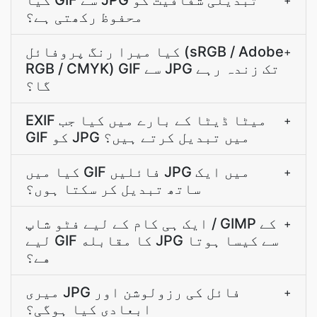
کیا GIF سے JPG تبدیلی شفافیت کو
+
محفوظ رکھتی ہے؟
کیا میرا رنگ پروفائل (sRGB / Adobe
+
RGB / CMYK) GIF سے JPG تک زندہ رہے
گا؟
EXIF میٹا ڈیٹا کے بارے میں کیا جب
+
GIF کو JPG میں تبدیل کرتے ہیں؟
کیا میں GIF فائلیں JPG میں ایک
+
ساتھ تبدیل کر سکتا ہوں؟
ایک ہی کام کے ليے فٹو شاپ / GIMP کے
+
ليے GIF کا مقابله JPG سے کيسا ہوتا
هے؟
میری JPG فائل کی رزولوشن اور
+
ابعادی کیا ہوگی؟