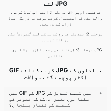
لئے JPG
مرحلہ 1: اپنا اپ لوڈ کریں۔ GIF فائلیں اوپر
والے بٹن کا استعمال کرتے ہوئے یا ڈریگ اینڈ
ڈراپ کے ذریعے۔
مرحلہ 2: تبدیلی شروع کرنے کے لیے 'کنورٹ' بٹن
پر کلک کریں۔
مرحلہ 3: اپنا تبدیل شدہ ڈاؤن لوڈ کریں۔ JPG
فائلوں
GIF کرنے کے لئے JPG تبادلوں کے
اکثر پوچھے گئے سوالات
میں GIF کو JPG میں کیسے تبدیل کر
+
سکتا ہوں بغیر اس کے کہ تصویر کی
کیفیت کو نقصان پہنچا ں؟