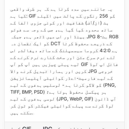
یہ جاننے میں مدد کرتا ہے کہ ہر طرف واقعی
کیا ہے: GIF کو 256 رنگوں کے پالٹ میں اکیلے
بٹ (ان/آف) شفافیت اور کوئی جزوی الفا کے
ساتھ محدود کیا گیا ہے، جس کے وجہ سے فوٹو
بینڈ اور اس میں ڈتھر ہے، جبکہ JPG 8-بٹ RGB
کو ایک نقصان دہ DCT کے ذریعے محفوظ کرتا
ہے 4:2:0 کروما سبسمپلنگ کے ساتھ دیفالٹ، اس
لئے نرم سرخ متن اور سخت کنارے نرم کرنے کے
لیے پہلی چیزیں ہیں آپ کو آپ GIF فائل اپ لوڈ
کریں اور ہمارا تبدیل کرنے والا JPG خروجی
کے لیے فارمیٹ-اےڈر کوائیٹی آپٹیمائزیشن
کو لاگو کرتا ہے - لوسلیس ہدفوں کے لیے (PNG,
TIFF, BMP, PSD) ہر پیکسل محفوظ ہوتا ہے؛
لوسی ہدفوں کے لیے (JPG, WebP, GIF) آپ ڈائون
لوڈ کرنے سے پہلے کوائیٹی فیکٹر کو ٹون کر
سکتے ہیں.