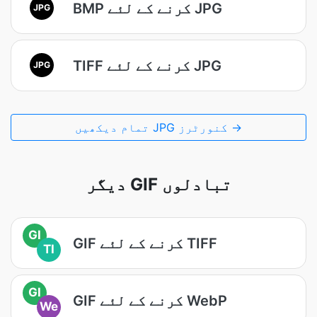
BMP کرنے کے لئے JPG
JPG
TIFF کرنے کے لئے JPG
JPG
تمام دیکھیں JPG کنورٹرز →
دیگر GIF تبادلوں
GI
GIF کرنے کے لئے TIFF
TI
GI
GIF کرنے کے لئے WebP
We