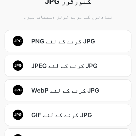
JPG کنورٹرز
تبادلوں کے مزید ٹولز دستیاب ہیں۔
PNG کرنے کے لئے JPG
JPG
JPEG کرنے کے لئے JPG
JPG
WebP کرنے کے لئے JPG
JPG
GIF کرنے کے لئے JPG
JPG