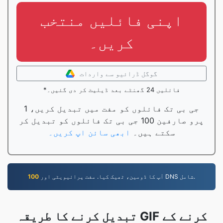
اپنی فائلیں منتخب
کریں۔
گوگل ڈرائیو سے واردات
*فائلیں 24 گھنٹے بعد ڈیلیٹ کر دی گئیں۔
1 جی بی تک فائلوں کو مفت میں تبدیل کریں،
پرو صارفین 100 جی بی تک فائلوں کو تبدیل کر
سکتے ہیں۔
ابھی سائن اپ کریں۔
آپ کا ڈومین، ٹھیک کیا. مفت پرائیویٹی اور DNS شامل.
100
تبدیل کرنے کا طریقہ GIF کرنے کے