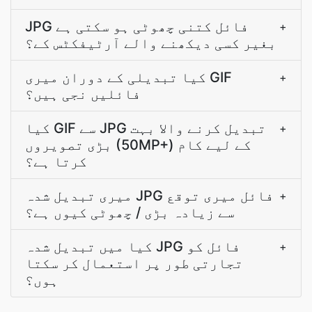
JPG فائل کتنی چھوٹی ہو سکتی ہے
+
بغیر کسی دیکھنے والے آرٹیفکٹس کے؟
کیا تبدیلی کے دوران میری GIF
+
فائلیں نجی ہیں؟
کیا GIF سے JPG تبدیل کرنے والا بہت
+
بڑی تصویروں (50MP+) کے لیے کام
کرتا ہے؟
میری تبدیل شدہ JPG فائل میری توقع
+
سے زیادہ بڑی / چھوٹی کیوں ہے؟
کیا میں تبدیل شدہ JPG فائل کو
+
تجارتی طور پر استعمال کر سکتا
ہوں؟