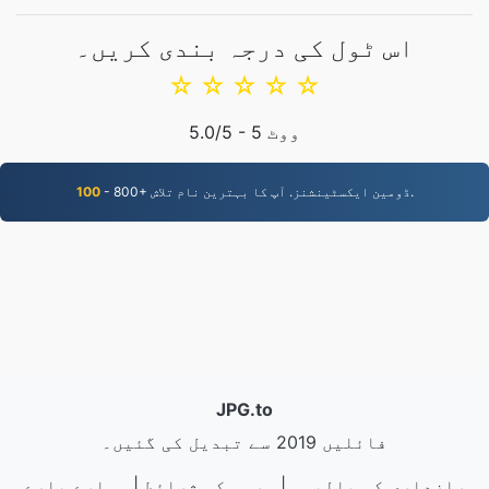
اس ٹول کی درجہ بندی کریں۔
☆
☆
☆
☆
☆
ووٹ
5
/5 -
5.0
- 800+ ڈومین ایکسٹینشنز. آپ کا بہترین نام تلاش.
100
JPG.to
فائلیں 2019 سے تبدیل کی گئیں۔
رازداری کی پالیسی
|
سروس کی شرائط
|
ہمارے بارے