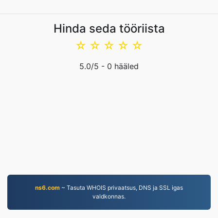
Hinda seda tööriista
☆
☆
☆
☆
☆
5.0
/5 -
0
hääled
ns6.com
~ Tasuta WHOIS privaatsus, DNS ja SSL igas
valdkonnas.