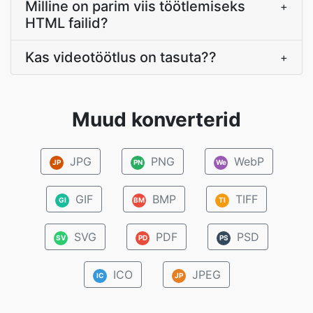
Milline on parim viis töötlemiseks
+
HTML failid?
Kas videotöötlus on tasuta??
+
Muud konverterid
JPG
PNG
WebP
JP
PN
We
GIF
BMP
TIFF
GI
BM
TI
SVG
PDF
PSD
SV
PD
PS
ICO
JPEG
IC
JP