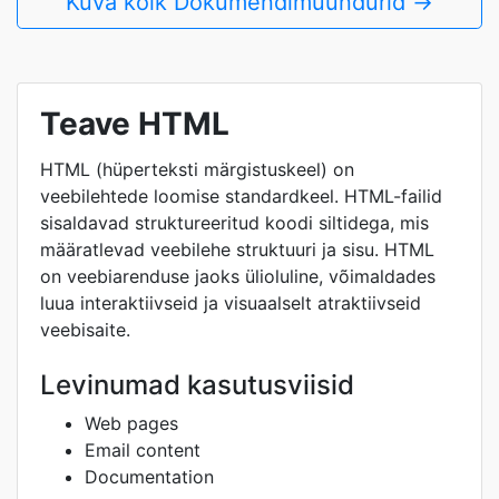
Kuva kõik Dokumendimuundurid →
Teave HTML
HTML (hüperteksti märgistuskeel) on
veebilehtede loomise standardkeel. HTML-failid
sisaldavad struktureeritud koodi siltidega, mis
määratlevad veebilehe struktuuri ja sisu. HTML
on veebiarenduse jaoks ülioluline, võimaldades
luua interaktiivseid ja visuaalselt atraktiivseid
veebisaite.
Levinumad kasutusviisid
Web pages
Email content
Documentation