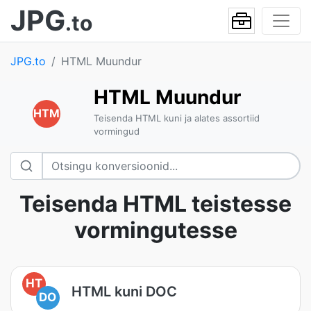
JPG
.to
JPG.to
HTML Muundur
HTML Muundur
HTM
Teisenda HTML kuni ja alates assortiid
vormingud
Teisenda HTML teistesse
vormingutesse
HT
HTML kuni DOC
DO