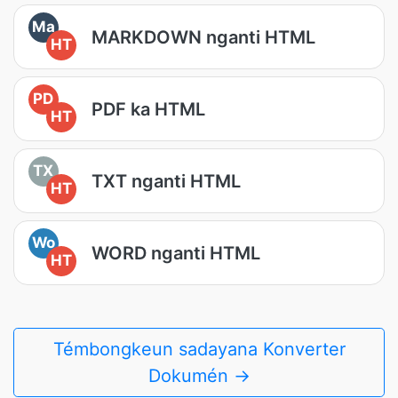
Ma
MARKDOWN nganti HTML
HT
PD
PDF ka HTML
HT
TX
TXT nganti HTML
HT
Wo
WORD nganti HTML
HT
Témbongkeun sadayana Konverter
Dokumén →