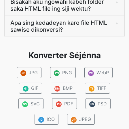
Bisakah aku ngowahi kabeh folder
+
saka HTML file ing siji wektu?
Apa sing kedadeyan karo file HTML
+
sawise dikonversi?
Konverter Séjénna
JPG
PNG
WebP
JP
PN
We
GIF
BMP
TIFF
GI
BM
TI
SVG
PDF
PSD
SV
PD
PS
ICO
JPEG
IC
JP