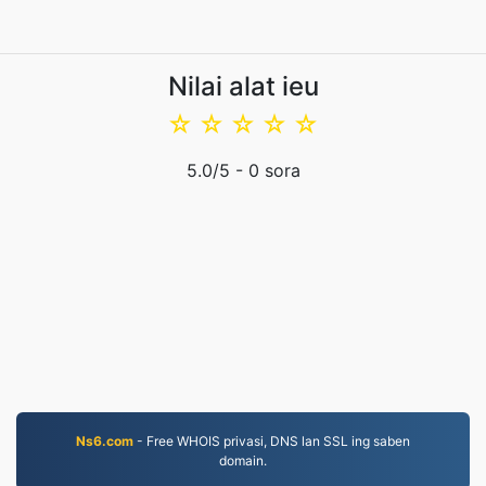
Nilai alat ieu
☆
☆
☆
☆
☆
5.0
/5 -
0
sora
Ns6.com
- Free WHOIS privasi, DNS lan SSL ing saben
domain.