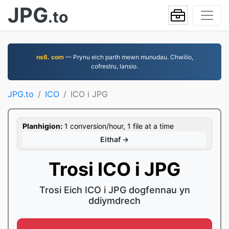
JPG
.to
ns6. com
— Prynu eich parth mewn munudau. Chwilio,
cofrestru, lansio.
JPG.to
ICO
ICO i JPG
Planhigion:
1 conversion/hour, 1 file at a time
Eithaf →
Trosi ICO i JPG
Trosi Eich ICO i JPG dogfennau yn
ddiymdrech