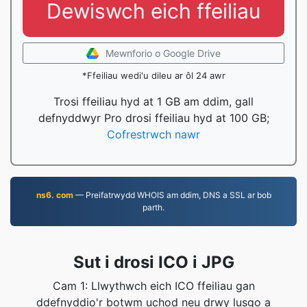
Dewiswch eich ffeiliau
Mewnforio o Google Drive
*Ffeiliau wedi'u dileu ar ôl 24 awr
Trosi ffeiliau hyd at 1 GB am ddim, gall
defnyddwyr Pro drosi ffeiliau hyd at 100 GB;
Cofrestrwch nawr
ns6. com
— Preifatrwydd WHOIS am ddim, DNS a SSL ar bob
parth.
Sut i drosi ICO i JPG
Cam 1: Llwythwch eich ICO ffeiliau gan
ddefnyddio'r botwm uchod neu drwy lusgo a