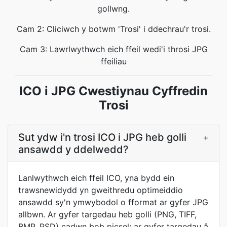
gollwng.
Cam 2: Cliciwch y botwm 'Trosi' i ddechrau'r trosi.
Cam 3: Lawrlwythwch eich ffeil wedi'i throsi JPG
ffeiliau
ICO i JPG Cwestiynau Cyffredin
Trosi
Sut ydw i'n trosi ICO i JPG heb golli
+
ansawdd y ddelwedd?
Lanlwythwch eich ffeil ICO, yna bydd ein
trawsnewidydd yn gweithredu optimeiddio
ansawdd sy'n ymwybodol o fformat ar gyfer JPG
allbwn. Ar gyfer targedau heb golli (PNG, TIFF,
BMP, PSD) cadwn bob picsel; ar gyfer targedau â