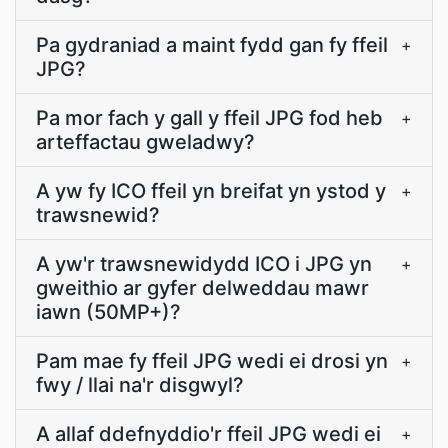
Pa gydraniad a maint fydd gan fy ffeil
+
JPG?
Pa mor fach y gall y ffeil JPG fod heb
+
arteffactau gweladwy?
A yw fy ICO ffeil yn breifat yn ystod y
+
trawsnewid?
A yw'r trawsnewidydd ICO i JPG yn
+
gweithio ar gyfer delweddau mawr
iawn (50MP+)?
Pam mae fy ffeil JPG wedi ei drosi yn
+
fwy / llai na'r disgwyl?
A allaf ddefnyddio'r ffeil JPG wedi ei
+