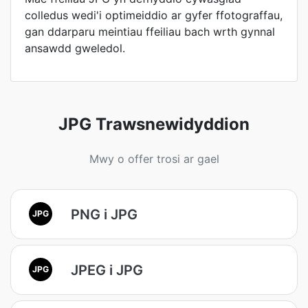
colledus wedi'i optimeiddio ar gyfer ffotograffau,
gan ddarparu meintiau ffeiliau bach wrth gynnal
ansawdd gweledol.
JPG Trawsnewidyddion
Mwy o offer trosi ar gael
PNG i JPG
JPG
JPEG i JPG
JPG