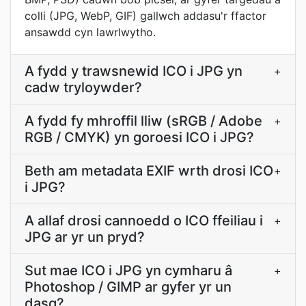
colli (JPG, WebP, GIF) gallwch addasu'r ffactor
ansawdd cyn lawrlwytho.
A fydd y trawsnewid ICO i JPG yn
+
cadw tryloywder?
A fydd fy mhroffil lliw (sRGB / Adobe
+
RGB / CMYK) yn goroesi ICO i JPG?
Beth am metadata EXIF wrth drosi ICO
+
i JPG?
A allaf drosi cannoedd o ICO ffeiliau i
+
JPG ar yr un pryd?
Sut mae ICO i JPG yn cymharu â
+
Photoshop / GIMP ar gyfer yr un
dasg?