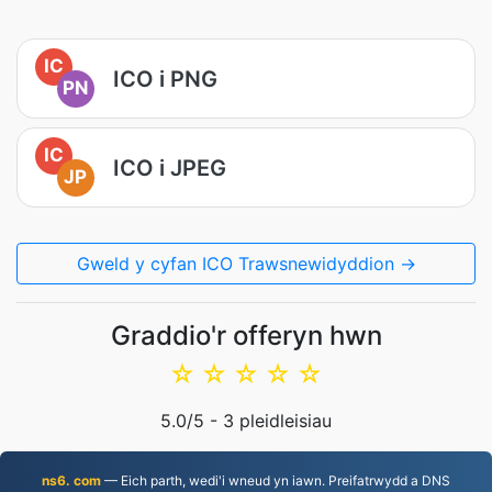
IC
ICO i PNG
PN
IC
ICO i JPEG
JP
Gweld y cyfan ICO Trawsnewidyddion →
Graddio'r offeryn hwn
☆
☆
☆
☆
☆
5.0
/5 -
3
pleidleisiau
ns6. com
— Eich parth, wedi'i wneud yn iawn. Preifatrwydd a DNS