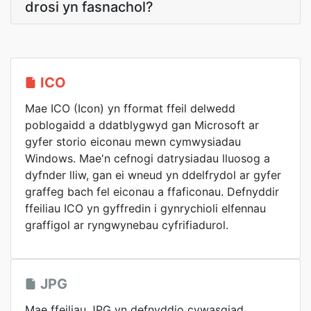
drosi yn fasnachol?
ICO
Mae ICO (Icon) yn fformat ffeil delwedd
poblogaidd a ddatblygwyd gan Microsoft ar
gyfer storio eiconau mewn cymwysiadau
Windows. Mae'n cefnogi datrysiadau lluosog a
dyfnder lliw, gan ei wneud yn ddelfrydol ar gyfer
graffeg bach fel eiconau a ffaficonau. Defnyddir
ffeiliau ICO yn gyffredin i gynrychioli elfennau
graffigol ar ryngwynebau cyfrifiadurol.
JPG
Mae ffeiliau JPG yn defnyddio cywasgiad