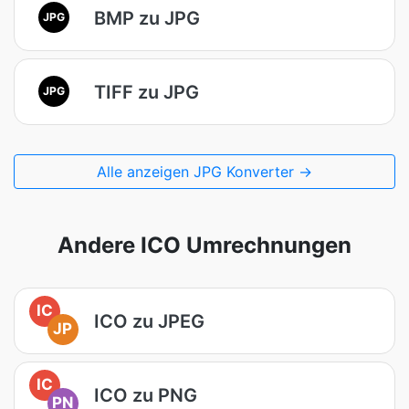
BMP zu JPG
JPG
TIFF zu JPG
JPG
Alle anzeigen JPG Konverter →
Andere ICO Umrechnungen
IC
ICO zu JPEG
JP
IC
ICO zu PNG
PN