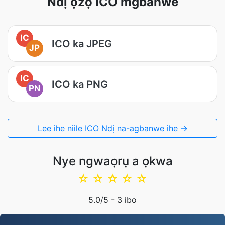
Ndị ọzọ ICO mgbanwe
IC
ICO ka JPEG
JP
IC
ICO ka PNG
PN
Lee ihe niile ICO Ndị na-agbanwe ihe →
Nye ngwaọrụ a ọkwa
☆
☆
☆
☆
☆
5.0
/5 -
3
ibo