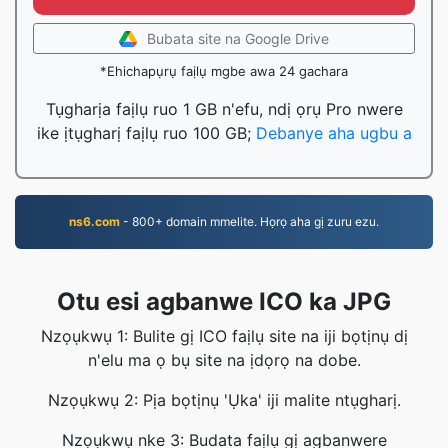
Bubata site na Google Drive
*Ehichapụrụ faịlụ mgbe awa 24 gachara
Tụgharịa faịlụ ruo 1 GB n'efu, ndị ọrụ Pro nwere
ike ịtụgharị faịlụ ruo 100 GB;
Debanye aha ugbu a
ns6.com
- 800+ domain mmelite. Họrọ aha gị zuru ezu.
Otu esi agbanwe ICO ka JPG
Nzọụkwụ 1: Bulite gị ICO faịlụ site na iji bọtịnụ dị
n'elu ma ọ bụ site na ịdọrọ na dobe.
Nzọụkwụ 2: Pịa bọtịnụ 'Ụka' iji malite ntụgharị.
Nzọụkwụ nke 3: Budata faịlụ gị agbanwere