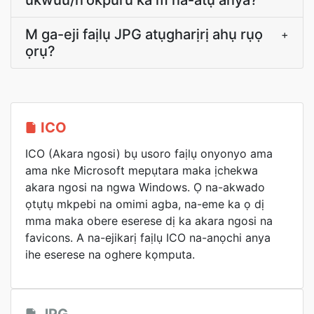
ukwuu/n'okpuru ka m na-atụ anya?
M ga-eji faịlụ JPG atụgharịrị ahụ rụọ
+
ọrụ?
ICO
ICO (Akara ngosi) bụ usoro faịlụ onyonyo ama
ama nke Microsoft mepụtara maka ịchekwa
akara ngosi na ngwa Windows. Ọ na-akwado
ọtụtụ mkpebi na omimi agba, na-eme ka ọ dị
mma maka obere eserese dị ka akara ngosi na
favicons. A na-ejikarị faịlụ ICO na-anọchi anya
ihe eserese na oghere kọmputa.