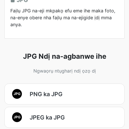
JPG
Faịlụ JPG na-eji mkpakọ efu eme ihe maka foto,
na-enye obere nha faịlụ ma na-ejigide ịdị mma
anya.
JPG Ndị na-agbanwe ihe
Ngwaọrụ ntụgharị ndị ọzọ dị
PNG ka JPG
JPG
JPEG ka JPG
JPG