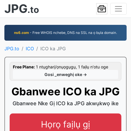
JPG
.to
ns6.com
- Free WHOIS nchebe, DNS na SSL na ọ bụla domain.
JPG.to
ICO
ICO ka JPG
Free Plane:
1 ntụgharị/ọnụọgụgụ, 1 faịlụ n'otu oge
Gosi _enweghị oke →
Gbanwee ICO ka JPG
Gbanwee Nke Gị ICO ka JPG akwụkwọ ike
Họrọ faịlụ gị