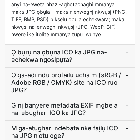
anyị na-eweta nhazi-aghọtachaghị mmanya
maka JPG ọbụla - maka n'enweghị nkwụsị (PNG,
TIFF, BMP, PSD) pikselụ ọbụla echekwara; maka
nkwụsị na-enweghị nkwụsị (JPG, WebP, GIF) ị
nwere ike ịtọlite mmanya tupu ịwụnye.
Ọ bụrụ na ọbụna ICO ka JPG na-
+
echekwa ngosipụta?
Ọ ga-adị ndụ profaịlụ ụcha m (sRGB /
+
Adobe RGB / CMYK) site na ICO ruo
JPG?
Gịnị banyere metadata EXIF mgbe a
+
na-ebugharị ICO ka JPG?
M ga-atụgharị ndebata nke faịlụ ICO
+
na JPG n'otu oge?