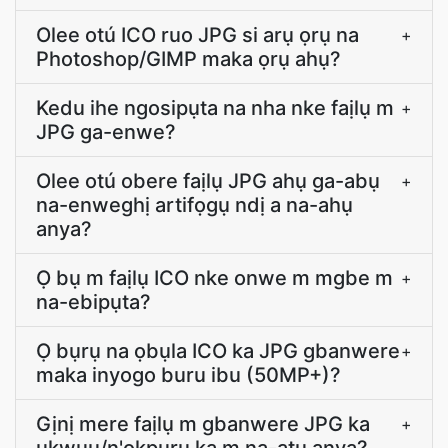
Olee otú ICO ruo JPG si arụ ọrụ na
+
Photoshop/GIMP maka ọrụ ahụ?
Kedu ihe ngosipụta na nha nke faịlụ m
+
JPG ga-enwe?
Olee otú obere faịlụ JPG ahụ ga-abụ
+
na-enweghị artifọgụ ndị a na-ahụ
anya?
Ọ bụ m faịlụ ICO nke onwe m mgbe m
+
na-ebipụta?
Ọ bụrụ na ọbụla ICO ka JPG gbanwere
+
maka inyogo buru ibu (50MP+)?
Gịnị mere faịlụ m gbanwere JPG ka
+