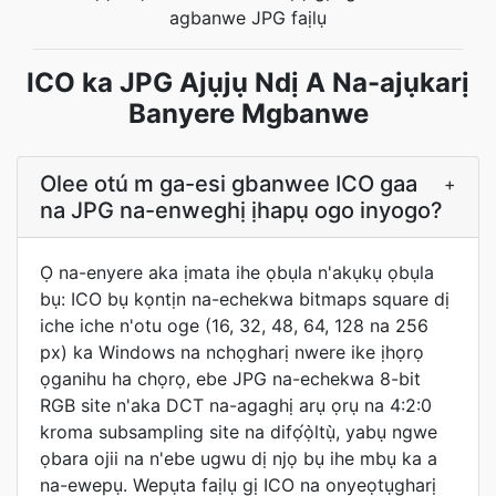
agbanwe JPG faịlụ
ICO ka JPG Ajụjụ Ndị A Na-ajụkarị
Banyere Mgbanwe
Olee otú m ga-esi gbanwee ICO gaa
+
na JPG na-enweghị ịhapụ ogo inyogo?
Ọ na-enyere aka ịmata ihe ọbụla n'akụkụ ọbụla
bụ: ICO bụ kọntịn na-echekwa bitmaps square dị
iche iche n'otu oge (16, 32, 48, 64, 128 na 256
px) ka Windows na nchọgharị nwere ike ịhọrọ
ọganihu ha chọrọ, ebe JPG na-echekwa 8-bit
RGB site n'aka DCT na-agaghị arụ ọrụ na 4:2:0
kroma subsampling site na difọ́ọ̀ltụ̀, yabụ ngwe
ọbara ojii na n'ebe ugwu dị njọ bụ ihe mbụ ka a
na-ewepụ. Wepụta faịlụ gị ICO na onyeọtụgharị