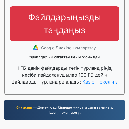
Файлдарыңызды
таңдаңыз
Google Дискіден импорттау
*Файлдар 24 сағаттан кейін жойылды
1 ГБ дейін файлдарды тегін түрлендіріңіз,
кәсіби пайдаланушылар 100 ГБ дейін
файлдарды түрлендіре алады;
Қазір тіркеліңіз
6- ғасыр
— Доменіңізді бірнеше минутта сатып алыңыз.
Іздеп, тіркеп, жегу.