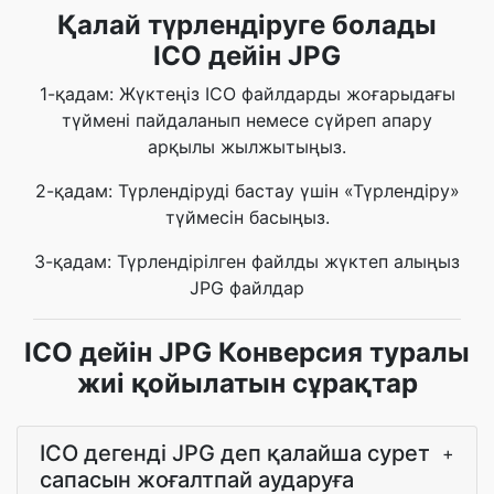
Қалай түрлендіруге болады
ICO дейін JPG
1-қадам: Жүктеңіз ICO файлдарды жоғарыдағы
түймені пайдаланып немесе сүйреп апару
арқылы жылжытыңыз.
2-қадам: Түрлендіруді бастау үшін «Түрлендіру»
түймесін басыңыз.
3-қадам: Түрлендірілген файлды жүктеп алыңыз
JPG файлдар
ICO дейін JPG Конверсия туралы
жиі қойылатын сұрақтар
ICO дегенді JPG деп қалайша сурет
+
сапасын жоғалтпай аударуға