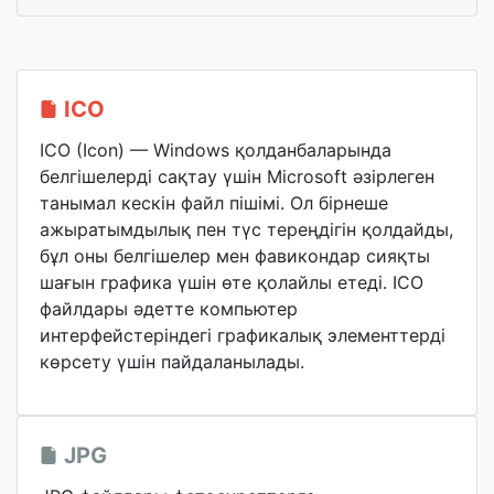
ICO
ICO (Icon) — Windows қолданбаларында
белгішелерді сақтау үшін Microsoft әзірлеген
танымал кескін файл пішімі. Ол бірнеше
ажыратымдылық пен түс тереңдігін қолдайды,
бұл оны белгішелер мен фавикондар сияқты
шағын графика үшін өте қолайлы етеді. ICO
файлдары әдетте компьютер
интерфейстеріндегі графикалық элементтерді
көрсету үшін пайдаланылады.
JPG