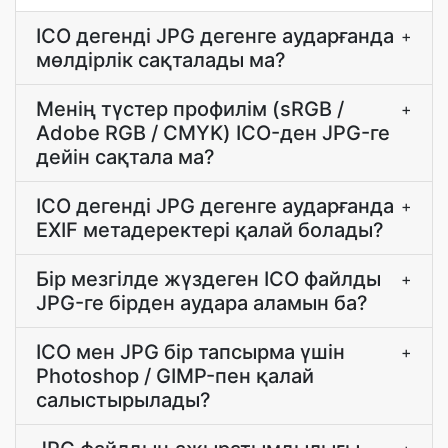
ICO дегенді JPG дегенге аударғанда
+
мөлдірлік сақталады ма?
Менің түстер профилім (sRGB /
+
Adobe RGB / CMYK) ICO-ден JPG-ге
дейін сақтала ма?
ICO дегенді JPG дегенге аударғанда
+
EXIF метадеректері қалай болады?
Бір мезгілде жүздеген ICO файлды
+
JPG-ге бірден аудара аламын ба?
ICO мен JPG бір тапсырма үшін
+
Photoshop / GIMP-пен қалай
салыстырылады?