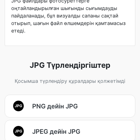
JPG файлдары фотосуреттерге
оңтайландырылған шығынды сығымдауды
пайдаланады, бұл визуалды сапаны сақтай
отырып, шағын файл өлшемдерін қамтамасыз
етеді.
JPG Түрлендіргіштер
Қосымша түрлендіру құралдары қолжетімді
PNG дейін JPG
JPG
JPEG дейін JPG
JPG