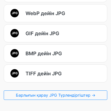
WebP дейін JPG
JPG
GIF дейін JPG
JPG
BMP дейін JPG
JPG
TIFF дейін JPG
JPG
Барлығын қарау JPG Түрлендіргіштер →