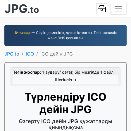
JPG
.to
6- ғасыр
— Сіздің доменіңіз, дұрыс істелген. Тегін жекелік
және DNS қосылған.
JPG.to
ICO
ICO дейін JPG
Тегін жоспар:
1 аудару/ сағат, бір мезгілде 1 файл
Шегінсіз →
Түрлендіру ICO
дейін JPG
Өзгерту ICO дейін JPG құжаттарды
қиындықсыз