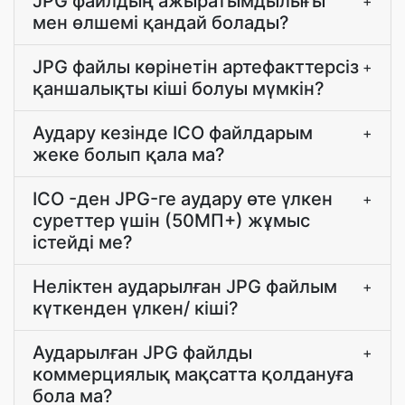
JPG файлдың ажыратымдылығы
+
мен өлшемі қандай болады?
JPG файлы көрінетін артефакттерсіз
+
қаншалықты кіші болуы мүмкін?
Аудару кезінде ICO файлдарым
+
жеке болып қала ма?
ICO -ден JPG-ге аудару өте үлкен
+
суреттер үшін (50МП+) жұмыс
істейді ме?
Неліктен аударылған JPG файлым
+
күткенден үлкен/ кіші?
Аударылған JPG файлды
+
коммерциялық мақсатта қолдануға
бола ма?