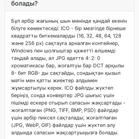
болады?
Бұл әрбір жағының шын мәнінде қандай екенін
білуге көмектеседі: ICO - бір мезгілде бірнеше
квадратты биткемаларды (16, 32, 48, 64, 128
және 256 px) сақтауға арналған контейнер,
Windows пен шолғыштар қажетті өлшемді
таңдай алады, ал JPG әдетте 4: 2: 0
хроматикасы бар, жоғалтуы бар DCT арқылы
8- бит RGB- ды сақтайды, сондықтан қызыл
мәтін мен қатты жиектер алдымен
жұмсартылуы керек. ICO файлды жүктеп
беріңіз, сонда конвертер JPG шығыс үшін
пішімді ескере отырып сапасын жақсартады -
жоғалтпаған (PNG, TIFF, BMP, PSD) файлдар
үшін әрбір пиксел сақталады; жоғалтпаған
(JPG, WebP, GIF) файлдар үшін жүктеп алу
алдында сапасын жақсартуыңызға болады.