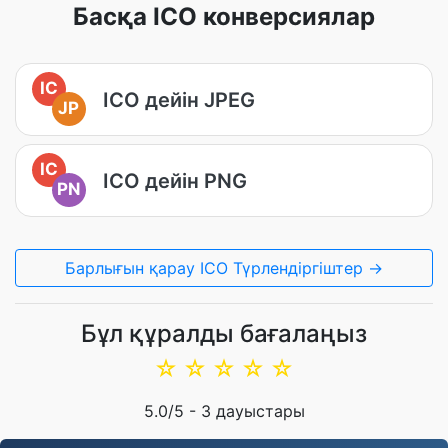
Басқа ICO конверсиялар
IC
ICO дейін JPEG
JP
IC
ICO дейін PNG
PN
Барлығын қарау ICO Түрлендіргіштер →
Бұл құралды бағалаңыз
☆
☆
☆
☆
☆
5.0
/5 -
3
дауыстары