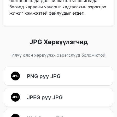
болгосон алдагдалтай шахалтыг ашигладаг
бөгөөд харааны чанарыг хадгалахын зэрэгцээ
жижиг хэмжээтэй файлуудыг өгдөг.
JPG Хөрвүүлэгчид
Илүү олон хөрвүүлэх хэрэгслүүд боломжтой
PNG руу JPG
JPG
JPEG руу JPG
JPG