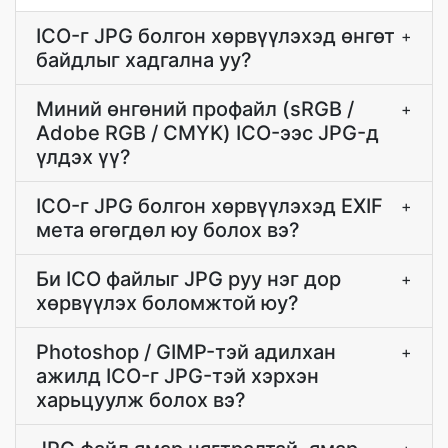
ICO-г JPG болгон хөрвүүлэхэд өнгөт
+
байдлыг хадгална уу?
Миний өнгөний профайл (sRGB /
+
Adobe RGB / CMYK) ICO-ээс JPG-д
үлдэх үү?
ICO-г JPG болгон хөрвүүлэхэд EXIF
+
мета өгөгдөл юу болох вэ?
Би ICO файлыг JPG руу нэг дор
+
хөрвүүлэх боломжтой юу?
Photoshop / GIMP-тэй адилхан
+
ажилд ICO-г JPG-тэй хэрхэн
харьцуулж болох вэ?