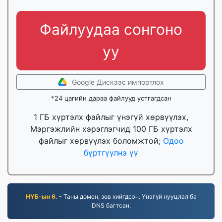
Файлуудаа сонгоно
уу
Google Дискээс импортлох
*24 цагийн дараа файлууд устгагдсан
1 ГБ хүртэлх файлыг үнэгүй хөрвүүлэх,
Мэргэжлийн хэрэглэгчид 100 ГБ хүртэлх
файлыг хөрвүүлэх боломжтой;
Одоо
бүртгүүлнэ үү
НҮБ-ын 6.
- Таны домен, зөв хийгдсэн. Үнэгүй нууцлал ба
DNS багтсан.