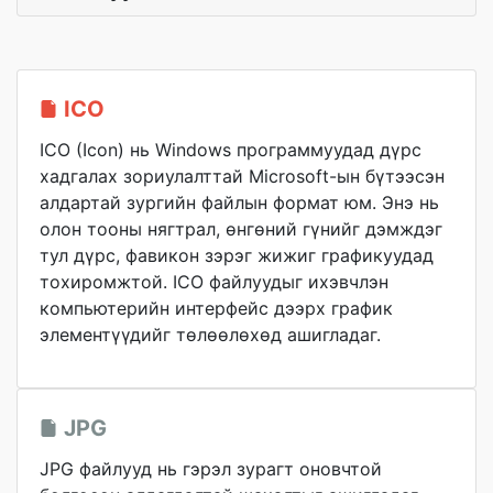
ICO
ICO (Icon) нь Windows программуудад дүрс
хадгалах зориулалттай Microsoft-ын бүтээсэн
алдартай зургийн файлын формат юм. Энэ нь
олон тооны нягтрал, өнгөний гүнийг дэмждэг
тул дүрс, фавикон зэрэг жижиг графикуудад
тохиромжтой. ICO файлуудыг ихэвчлэн
компьютерийн интерфейс дээрх график
элементүүдийг төлөөлөхөд ашигладаг.
JPG
JPG файлууд нь гэрэл зурагт оновчтой