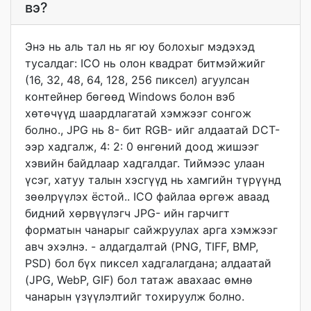
вэ?
Энэ нь аль тал нь яг юу болохыг мэдэхэд
тусалдаг: ICO нь олон квадрат битмэйжийг
(16, 32, 48, 64, 128, 256 пиксел) агуулсан
контейнер бөгөөд Windows болон вэб
хөтөчүүд шаардлагатай хэмжээг сонгож
болно., JPG нь 8- бит RGB- ийг алдаатай DCT-
ээр хадгалж, 4: 2: 0 өнгөний доод жишээг
хэвийн байдлаар хадгалдаг. Тиймээс улаан
үсэг, хатуу талын хэсгүүд нь хамгийн түрүүнд
зөөлрүүлэх ёстой.. ICO файлаа өргөж аваад
бидний хөрвүүлэгч JPG- ийн гарчигт
форматын чанарыг сайжруулах арга хэмжээг
авч эхэлнэ. - алдагдалтай (PNG, TIFF, BMP,
PSD) бол бүх пиксел хадгалагдана; алдаатай
(JPG, WebP, GIF) бол татаж авахаас өмнө
чанарын үзүүлэлтийг тохируулж болно.