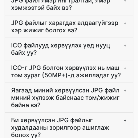
JPG файл ямар нягтралтай, ямар
+
хэмжээтэй байх вэ?
JPG файлыг харагдах алдаагүйгээр
+
хэр жижиг болгох вэ?
ICO файлууд хөрвүүлэх үед нууц
+
байх уу?
ICO-г JPG болгон хөрвүүлэх нь маш
+
том зураг (50MP+)-д ажилладаг уу?
Яагаад миний хөрвүүлсэн JPG файл
+
миний хүлээж байснаас том/жижиг
байна вэ?
Би хөрвүүлсэн JPG файлыг
+
худалдааны зорилгоор ашиглаж
болох уу?