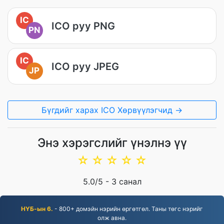
IC
ICO руу PNG
PN
IC
ICO руу JPEG
JP
Бүгдийг харах ICO Хөрвүүлэгчид →
Энэ хэрэгслийг үнэлнэ үү
☆
☆
☆
☆
☆
5.0
/5 -
3
санал
НҮБ-ын 6.
- 800+ домэйн нэрийн өргөтгөл. Таны төгс нэрийг
олж авна.