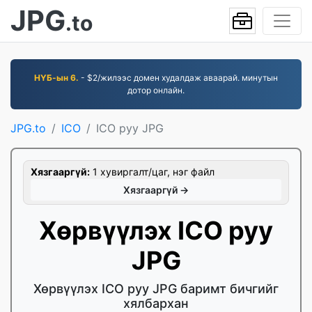
JPG
.to
НҮБ-ын 6.
- $2/жилээс домен худалдаж аваарай. минутын
дотор онлайн.
JPG.to
ICO
ICO руу JPG
Хязгааргүй:
1 хувиргалт/цаг, нэг файл
Хязгааргүй →
Хөрвүүлэх ICO руу
JPG
Хөрвүүлэх ICO руу JPG баримт бичгийг
хялбархан