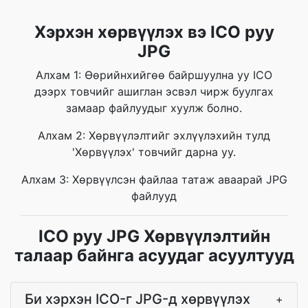
Хэрхэн хөрвүүлэх вэ ICO руу
JPG
Алхам 1: Өөрийнхийгөө байршуулна уу ICO
дээрх товчийг ашиглан эсвэл чирж буулгах
замаар файлуудыг хуулж болно.
Алхам 2: Хөрвүүлэлтийг эхлүүлэхийн тулд
'Хөрвүүлэх' товчийг дарна уу.
Алхам 3: Хөрвүүлсэн файлаа татаж аваарай JPG
файлууд
ICO руу JPG Хөрвүүлэлтийн
талаар байнга асуудаг асуултууд
Би хэрхэн ICO-г JPG-д хөрвүүлэх
+