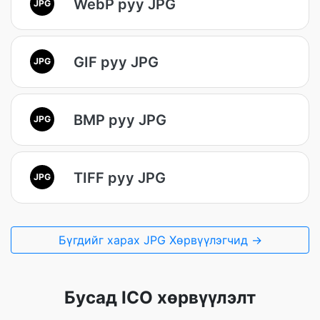
WebP руу JPG
JPG
GIF руу JPG
JPG
BMP руу JPG
JPG
TIFF руу JPG
JPG
Бүгдийг харах JPG Хөрвүүлэгчид →
Бусад ICO хөрвүүлэлт